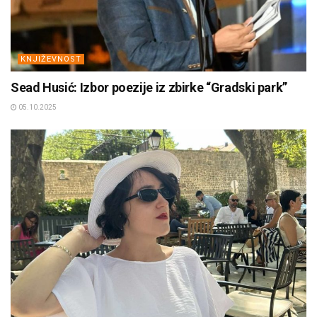
KNJIŽEVNOST
Sead Husić: Izbor poezije iz zbirke “Gradski park”
05.10.2025