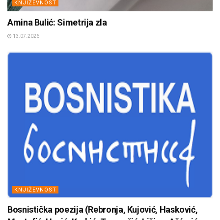
KNJIŽEVNOST
Amina Bulić: Simetrija zla
13.07.2026
KNJIŽEVNOST
Bosnistička poezija (Rebronja, Kujović, Hasković,