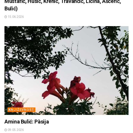
Mustafić, Husić, Krehić, Travančić, Ličina, Ašćerić,
Bulić)
15.06.2026
KNJIŽEVNOST
Amina Bulić: Pàsija
09.05.2026