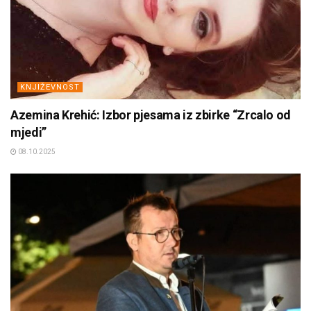
KNJIŽEVNOST
Azemina Krehić: Izbor pjesama iz zbirke “Zrcalo od
mjedi”
08.10.2025