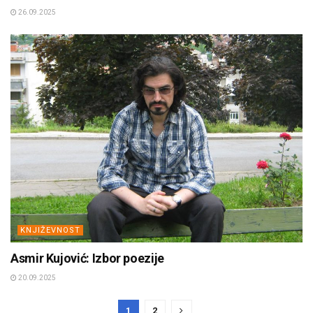
26.09.2025
KNJIŽEVNOST
Asmir Kujović: Izbor poezije
20.09.2025
1
2