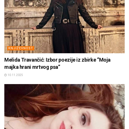
KNJIŽEVNOST
Melida Travančić: Izbor poezije iz zbirke “Moja
majka hrani mrtvog psa”
10.11.2025