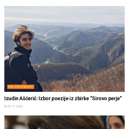
KNJIŽEVNOST
Izudin Ašćerić: Izbor poezije iz zbirke “Sirovo perje”
29.11.2025