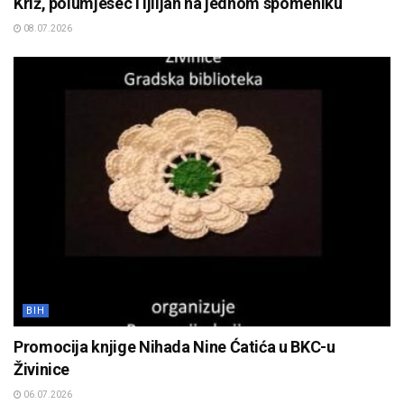
Križ, polumjesec i ljiljan na jednom spomeniku
08.07.2026
BIH
Promocija knjige Nihada Nine Ćatića u BKC-u
Živinice
06.07.2026