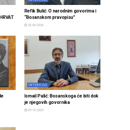
Refik Bulić: O narodnim govorima i
 HRVAT
“Bosanskom pravopisu”
26.04.2026
INTERVJUI
de
Ismail Palić: Bosanskoga će biti dok
je njegovih govornika
03.10.2025