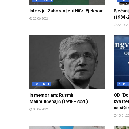
Intervju: Zaboravljeni Hifzi Bjelevac
Sjećanj
(1934-
23.06.2026
22.06.2
PORTRET
PORT
In memoriam: Rusmir
OD “Bos
Mahmutćehajić (1948–2026)
kvalite
na viši 
08.04.2026
13.01.2