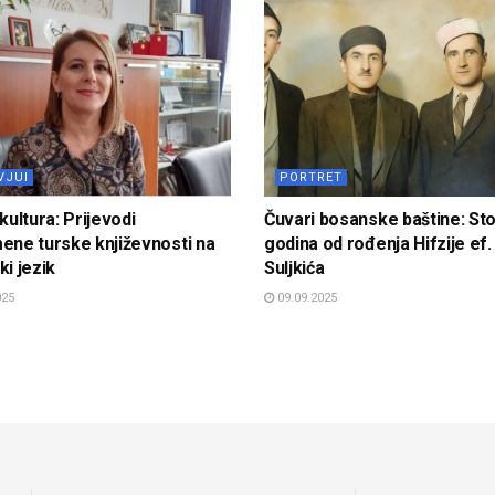
VJUI
PORTRET
kultura: Prijevodi
Čuvari bosanske baštine: St
ene turske književnosti na
godina od rođenja Hifzije ef.
i jezik
Suljkića
025
09.09.2025