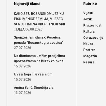
Najnoviji članci
Rubrike
Vijesti
KAKO SE U BOSANSKOM JEZIKU
PIŠU IMENICE ZEMLJA, MJESEC,
Jezik
SUNCE I IMENA DRUGIH NEBESKIH
Književnost
TIJELA
06.08.2026
Kultura
Sponzorirani članak: Posebna
Obrazovanje
ponuda “Bosanskog pravopisa”
Nauka
27.07.2026
Portret
Na dionicama u višim predjelima
Magazin
upozoravamo na klizav kolovoz!
Resursi
15.07.2026
U vezi toga ili u vezi s tim
15.07.2026
Amina Bulić: Simetrija zla
13.07.2026