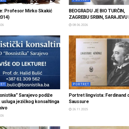
e: Profesor Mirko Skakić
BEOGRADU JE BIO TURČIN,
2014)
ZAGREBU SRBIN, SARAJEVU
026
08.06.2026
RET
PORTRET
nistika” Sarajevo podiže
Portret lingvista: Ferdinand 
t usluga jezičkog konsaltinga
Saussure
nivo
26.11.2025
026