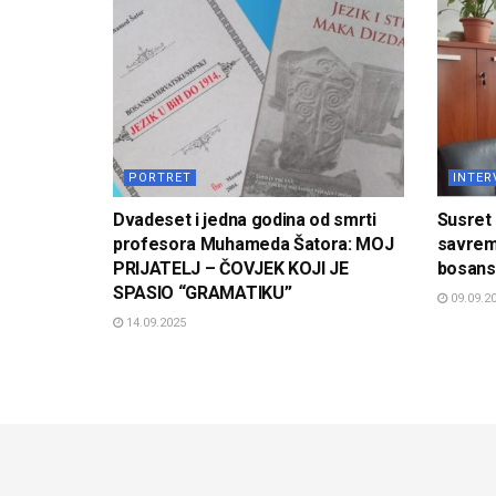
PORTRET
INTER
Dvadeset i jedna godina od smrti
Susret 
profesora Muhameda Šatora: MOJ
savrem
PRIJATELJ – ČOVJEK KOJI JE
bosansk
SPASIO “GRAMATIKU”
09.09.2
14.09.2025