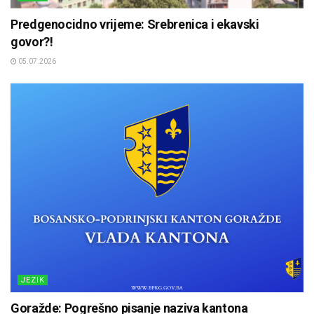
Predgenocidno vrijeme: Srebrenica i ekavski
govor?!
05.07.2026
JEZIK
Goražde: Pogrešno pisanje naziva kantona