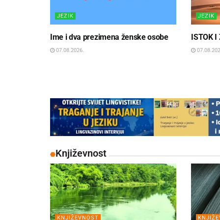
JEZIK
JEZIK
Ime i dva prezimena ženske osobe
ISTOK I
07.08.2026.
07.08.202
Književnost
KNJIŽEVNOST
KNJIŽ