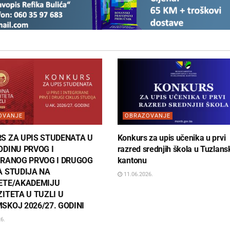
OVANJE
OBRAZOVANJE
S ZA UPIS STUDENATA U
Konkurs za upis učenika u prvi
ODINU PRVOG I
razred srednjih škola u Tuzlan
IRANOG PRVOG I DRUGOG
kantonu
A STUDIJA NA
11.06.2026.
ETE/AKADEMIJU
ITETA U TUZLI U
SKOJ 2026/27. GODINI
6.