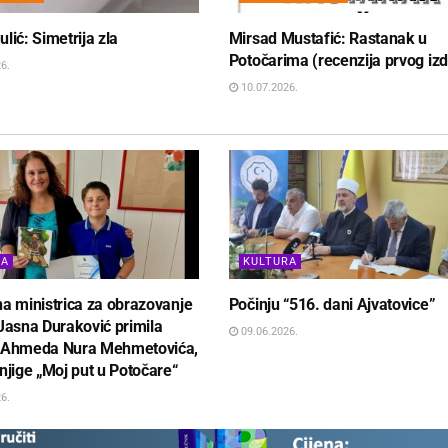
lić: Simetrija zla
Mirsad Mustafić: Rastanak u
Potočarima (recenzija prvog izd
6.
10.07.2026.
RA
KULTURA
a ministrica za obrazovanje
Počinju “516. dani Ajvatovice”
Jasna Duraković primila
09.06.2026.
 Ahmeda Nura Mehmetovića,
njige „Moj put u Potočare“
6.