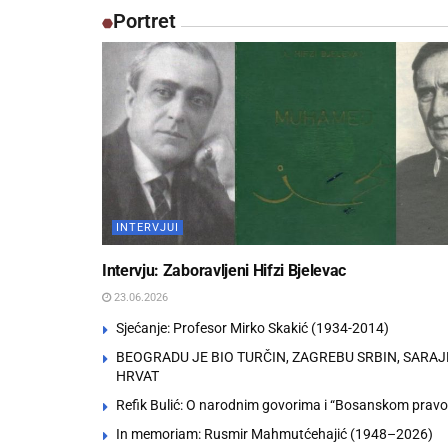
Portret
INTERVJUI
Intervju: Zaboravljeni Hifzi Bjelevac
23.06.2026
Sjećanje: Profesor Mirko Skakić (1934-2014)
BEOGRADU JE BIO TURČIN, ZAGREBU SRBIN, SARA
HRVAT
Refik Bulić: O narodnim govorima i “Bosanskom pravo
In memoriam: Rusmir Mahmutćehajić (1948–2026)