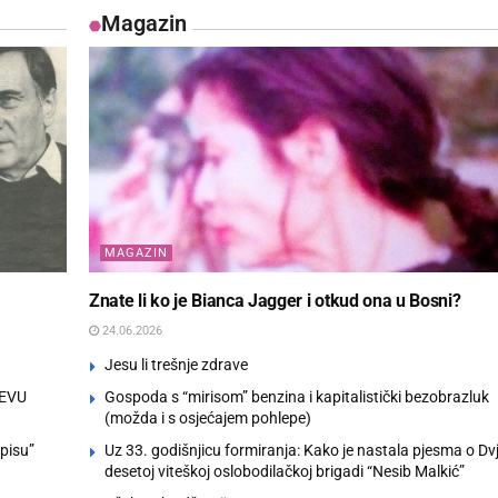
Magazin
MAGAZIN
Znate li ko je Bianca Jagger i otkud ona u Bosni?
24.06.2026
Jesu li trešnje zdrave
JEVU
Gospoda s “mirisom” benzina i kapitalistički bezobrazluk
(možda i s osjećajem pohlepe)
pisu”
Uz 33. godišnjicu formiranja: Kako je nastala pjesma o Dv
desetoj viteškoj oslobodilačkoj brigadi “Nesib Malkić”