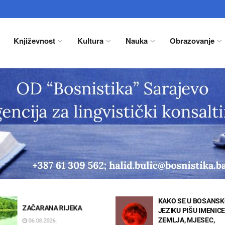
Književnost
Kultura
Nauka
Obrazovanje
KAKO SE U BOSANSKOM
Sponzorirani članak:
JEZIKU PIŠU IMENICE
Posebna ponuda
ZEMLJA, MJESEC,
“Bosanskog pravopis