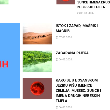
SUNCE I IMENA DRUGIH
27.07.2026.
NEBESKIH TIJELA
06.08.2026.
ISTOK I ZAPAD, MAŠRIK I
MAGRIB
07.08.2026.
ZAČARANA RIJEKA
06.08.2026.
KAKO SE U BOSANSKOM
JEZIKU PIŠU IMENICE
ZEMLJA, MJESEC, SUNCE I
IMENA DRUGIH NEBESKIH
TIJELA
06.08.2026.