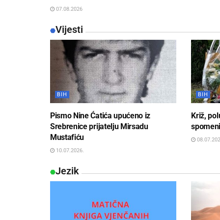
07.08.2026
Vijesti
BIH
BIH
Pismo Nine Ćatića upućeno iz
Križ, po
Srebrenice prijatelju Mirsadu
spomen
Mustafiću
08.07.202
10.07.2026.
Jezik