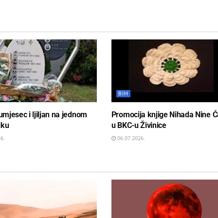
BIH
lumjesec i ljiljan na jednom
Promocija knjige Nihada Nine Ć
iku
u BKC-u Živinice
6.
06.07.2026.