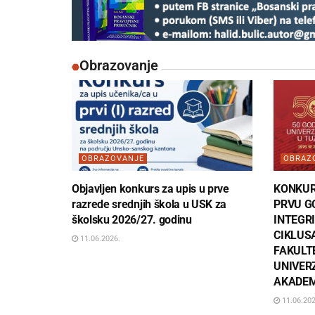
Obrazovanje
OBRAZOVANJE
OBRAZ
Objavljen konkurs za upis u prve
KONKUR
razrede srednjih škola u USK za
PRVU G
školsku 2026/27. godinu
INTEGR
CIKLUS
11.06.2026.
FAKULT
UNIVERZ
AKADEM
11.06.202