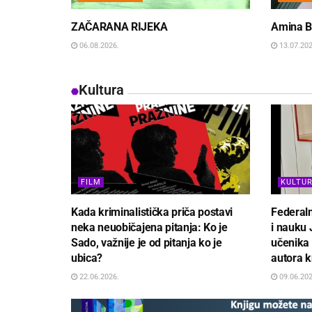
ZAČARANA RIJEKA
Amina Bu
06.08.2026.
13.07.202
Kultura
FILM
KULTU
Kada kriminalistička priča postavi
Federaln
neka neuobičajena pitanja: Ko je
i nauku 
Sado, važnije je od pitanja ko je
učenika
ubica?
autora k
22.06.2026.
09.06.202