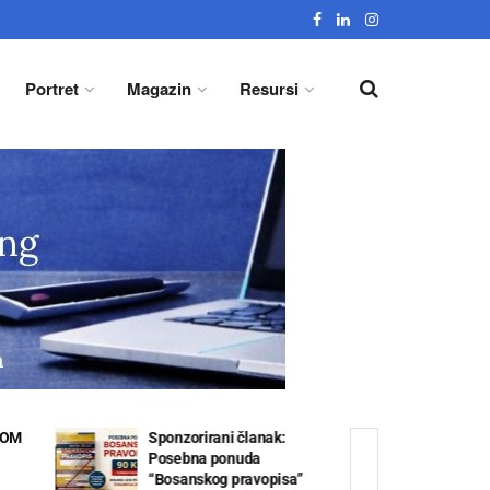
Portret
Magazin
Resursi
Ime i dva prezimena
ISTOK 
ženske osobe
MAGRI
a”