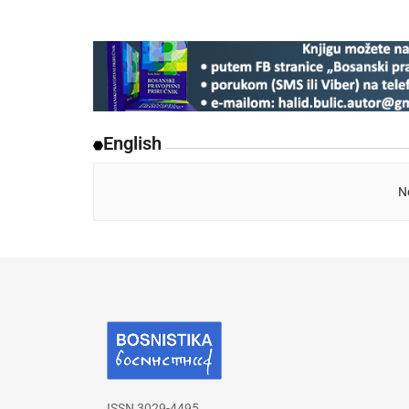
English
N
ISSN 3029-4495