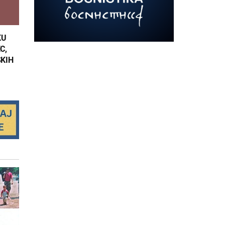
KU
C,
SKIH