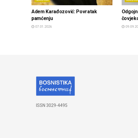
Adem Karađozović: Povratak
Odgojn
pamćenju
čovjek
07.01.2026
09.09.2
ISSN 3029-4495