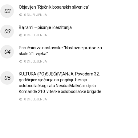
Objavljen “Rječnik bosanskih slivenica”
0 DIJELJENJA
Bajrami – pisanje i čestitanja
0 DIJELJENJA
Priručnici za nastavnike “Nastavne prakse za
škole 21. vijeka”
0 DIJELJENJA
KULTURA (PO)SJEĆ(IV)ANJA: Povodom 32.
godišnjice sjećanja na pogibiju heroja
oslobodilačkog rata Nesiba Malkića i dijela
Komande 210. viteške oslobodilačke brigade
0 DIJELJENJA