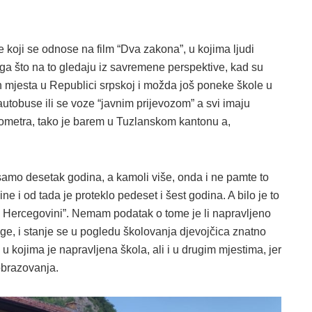
koji se odnose na film “Dva zakona”, u kojima ljudi
toga što na to gledaju iz savremene perspektive, kad su
h mjesta u Republici srpskoj i možda još poneke škole u
utobuse ili se voze “javnim prijevozom” a svi imaju
lometra, tako je barem u Tuzlanskom kantonu a,
amo desetak godina, a kamoli više, onda i ne pamte to
e i od tada je proteklo pedeset i šest godina. A bilo je to
i i Hercegovini”. Nemam podatak o tome je li napravljeno
oge, i stanje se u pogledu školovanja djevojčica znatno
 kojima je napravljena škola, ali i u drugim mjestima, jer
 obrazovanja.