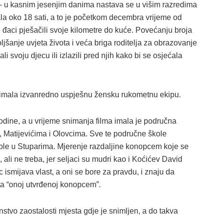
ti – u kasnim jesenjim danima nastava se u višim razredima
la oko 18 sati, a to je početkom decembra vrijeme od
 đaci pješačili svoje kilometre do kuće. Povećanju broja
ljšanje uvjeta života i veća briga roditelja za obrazovanje
 svoju djecu ili izlazili pred njih kako bi se osjećala
e imala izvanredno uspješnu žensku rukometnu ekipu.
odine, a u vrijeme snimanja filma imala je područna
, Matijevićima i Olovcima. Sve te područne škole
kole u Stuparima. Mjerenje razdaljine konopcem koje se
 ali ne treba, jer seljaci su mudri kao i Koćićev David
c ismijava vlast, a oni se bore za pravdu, i znaju da
sta “onoj utvrđenoj konopcem”.
stvo zaostalosti mjesta gdje je snimljen, a do takva