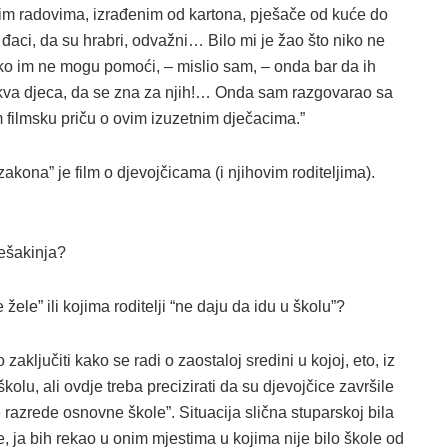
im radovima, izrađenim od kartona, pješače od kuće do
đaci, da su hrabri, odvažni… Bilo mi je žao što niko ne
ko im ne mogu pomoći, – mislio sam, – onda bar da ih
akva djeca, da se zna za njih!… Onda sam razgovarao sa
m filmsku priču o ovim izuzetnim dječacima.”
zakona” je film o djevojčicama (i njihovim roditeljima).
ješakinja?
ele” ili kojima roditelji “ne daju da idu u školu”?
ključiti kako se radi o zaostaloj sredini u kojoj, eto, iz
školu, ali ovdje treba precizirati da su djevojčice završile
še razrede osnovne škole”. Situacija slična stuparskoj bila
 ja bih rekao u onim mjestima u kojima nije bilo škole od