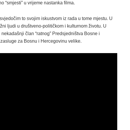
 “smjesti” u vrijeme nastanka filma.
 svjedočim to svojim iskustvom iz rada u tome mjestu. U
žni ljudi u društveno-političkom i kulturnom životu. U
i nekadašnji član “ratnog” Predsjedništva Bosne i
u zasluge za Bosnu i Hercegovinu velike.