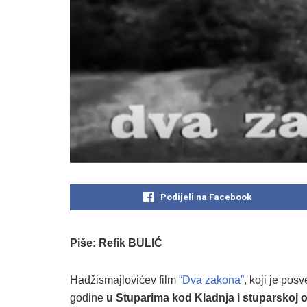
Podijeli na Facebook
Piše: Refik BULIĆ
Hadžismajlovićev film
“Dva zakona”
, koji je pos
godine
u Stuparima kod Kladnja i stuparskoj o