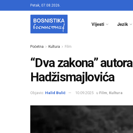
Petak, 07.08.2026.
Vijesti
Jezik
Početna
Kultura
Film
“Dva zakona” autora
Hadžismajlovića
Objavio:
Halid Bulić
10.09.2025
u
Film
,
Kultura