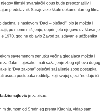
 njegov filmski stvaralački opus bude prepoznatljiv i
čajan predstavnik Sarajevske škole dokumentarnog filma.
o đacima, s naslovom “Đaci – pješaci”, bio je možda i
zaciji, po mome mišljenju, doprinijelo njegovo uvrštavanje
u je 1970. godine objavio Zavod za izdavanje udžbenika
nekom savremenom trenutku većina gledalaca možda i
e za đake – pješake imati sažaljenje zbog njihova dugog
đake iz “Dva zakona” osjećati sažaljenje zbog postupka
ti osuda postupaka roditelja koji svojoj djeci “ne daju ići
Hadžismajlović
je zapisao:
tnim drumom od Srednjeg prema Kladnju, viđao sam