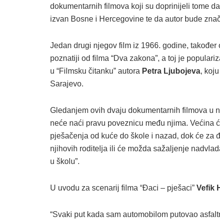
dokumentarnih filmova koji su doprinijeli tome da
izvan Bosne i Hercegovine te da autor bude zna
Jedan drugi njegov film iz 1966. godine, također 
poznatiji od filma “Dva zakona”, a toj je populari
u “Filmsku čitanku” autora
Petra Ljubojeva
, koj
Sarajevo.
Gledanjem ovih dvaju dokumentarnih filmova u 
neće naći pravu poveznicu među njima. Većina ć
pješačenja od kuće do škole i nazad, dok će za 
njihovih roditelja ili će možda sažaljenje nadvlada
u školu”.
U uvodu za scenarij filma “Đaci – pješaci”
Vefik 
“Svaki put kada sam automobilom putovao asfal