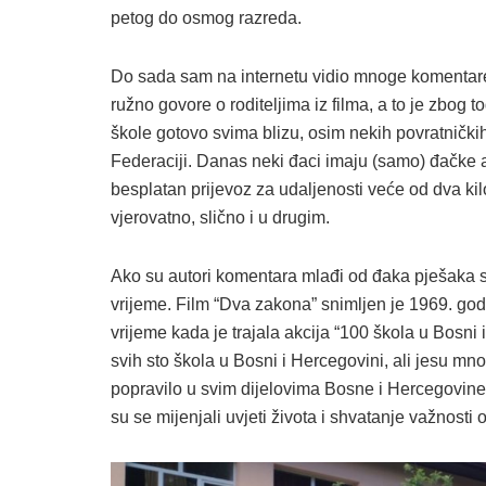
petog do osmog razreda.
Do sada sam na internetu vidio mnoge komentare 
ružno govore o roditeljima iz filma, a to je zbog 
škole gotovo svima blizu, osim nekih povratnički
Federaciji. Danas neki đaci imaju (samo) đačke a
besplatan prijevoz za udaljenosti veće od dva ki
vjerovatno, slično i u drugim.
Ako su autori komentara mlađi od đaka pješaka s
vrijeme. Film “Dva zakona” snimljen je 1969. godin
vrijeme kada je trajala akcija “100 škola u Bosn
svih sto škola u Bosni i Hercegovini, ali jesu mn
popravilo u svim dijelovima Bosne i Hercegovine u
su se mijenjali uvjeti života i shvatanje važnosti