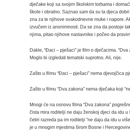
dječake koji sa svojim školskim torbama i domać
škole i obratno. Saznao sam da su ta djeca dobri 
zna za te njihove svakodnevne muke i napore. A
izvučem iz anonimnosti. Da se zna da postoje t
njima, pitao njihove nastavnike i počeo da pravi
Dakle, “Đaci – pješaci” je film o dječacima. “Dva 
Moglo bi izgledati tematski suprotno. Ali, nije.
Zašto u filmu “Đaci – pješaci” nema djevojčica p
Zašto u filmu “Dva zakona” nema dječaka koji “ne ž
Mnogi će na osnovu filma “Dva zakona” pogrešno za
čista mira roditelji ne daju ženskoj djeci da idu u 
četiri razreda pa im roditelji “ne daju da idu u vi
je u mnogim mjestima širom Bosne i Hercegovine,