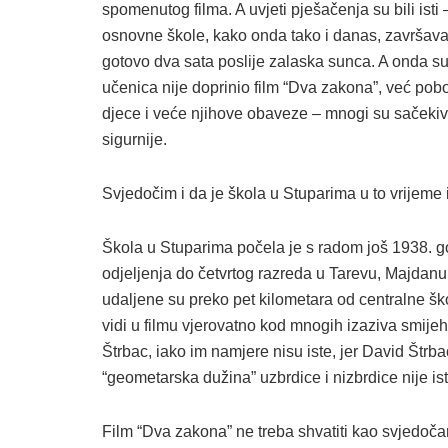
spomenutog filma. A uvjeti pješačenja su bili is
osnovne škole, kako onda tako i danas, završava
gotovo dva sata poslije zalaska sunca. A onda su
učenica nije doprinio film “Dva zakona”, već pobo
djece i veće njihove obaveze – mnogi su sačekivali
sigurnije.
Svjedočim i da je škola u Stuparima u to vrijem
Škola u Stuparima počela je s radom još 1938. g
odjeljenja do četvrtog razreda u Tarevu, Majdanu
udaljene su preko pet kilometara od centralne š
vidi u filmu vjerovatno kod mnogih izaziva smijeh,
Štrbac, iako im namjere nisu iste, jer David Štrba
“geometarska dužina” uzbrdice i nizbrdice nije i
Film “Dva zakona” ne treba shvatiti kao svjedočan