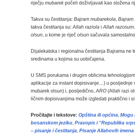
riječju
mubarek
počeli doživljavati kao složena ri
Takva su čestitanja:
Bajram mubarekola
,
Bajram
takva čestitanja su:
Allah raziola
i
Allah razosum
olsun
, u kome je riječ
olsun
sačuvala samostalnost
Dijalekatska i regionalna čestitanja Bajrama ne tr
sredinama u kojima su uobičajena.
U SMS porukama i drugim oblicima tehnologijom
aplikacije za instant dopisivanje…) u posljednje 
mubarek olsun) i, posljedično,
ARO
(Allah razi o
ličnim dopisivanjima može izgledati praktično i s
Pročitajte i tekstove:
Opština ili općina
,
Mogu l
bosanskom jeziku
,
Pravopis i “Republika srp
– pisanje i čestitanja
,
Pisanje Allahovih imena