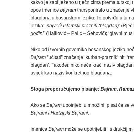
kakvo je zabilježeno u rječnicima prema turskoj r
opće imenice
bayram
transponiralo u značenje v
blagdana u bosanskom jeziku. To potvrđuju tuma
jezika: ‘
najveći islamski praznik (blagdan)
’ (Rječn
godini
’ (Halilović – Palić – Šehović); ‘glavni musl
Niko od izvornih govornika bosanskog jezika ne
Bajram
“učitati” značenje ‘kurban-praznik’ niti ‘r
blagdan’. Također, niko neće kraći naziv blagda
uvijek kao naziv konkretnog blagdana.
Stoga preporučujemo pisanje:
Bajram
,
Ramaz
Ako se
Bajram
upotrijebi u množini, pisat će se
Bajrami
/
Hadžijski Bajrami
.
Imenica
Bajram
može se upotrijebiti i s drukčiji