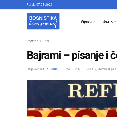
Petak, 07.08.2026.
Vijesti
Jezik
Početna
Jezik
Bajrami – pisanje i č
Objavio:
Halid Bulić
24.06.2026
u
Jezik
,
Jezik u pra