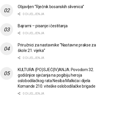
Objavljen “Rječnik bosanskih slivenica”
0 DIJELJENJA
Bajrami – pisanje i čestitanja
0 DIJELJENJA
Priručnici za nastavnike “Nastavne prakse za
škole 21. vijeka”
0 DIJELJENJA
KULTURA (PO)SJEĆ(IV)ANJA: Povodom 32.
godišnjice sjećanja na pogibiju heroja
oslobodilačkog rata Nesiba Malkića i dijela
Komande 210. viteške oslobodilačke brigade
0 DIJELJENJA