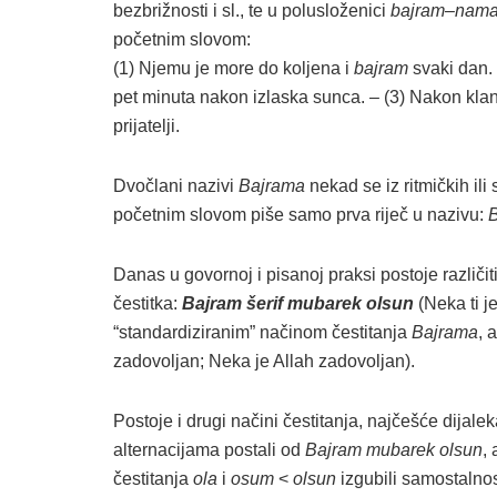
bezbrižnosti i sl., te u polusloženici
bajram
–
nam
početnim slovom:
(1) Njemu je more do koljena i
bajram
svaki dan.
pet minuta nakon izlaska sunca. – (3) Nakon kla
prijatelji.
Dvočlani nazivi
Bajrama
nekad se iz ritmičkih ili
početnim slovom piše samo prva riječ u nazivu:
B
Danas u govornoj i pisanoj praksi postoje različit
čestitka:
Bajram šerif mubarek olsun
(Neka ti j
“standardiziranim” načinom čestitanja
Bajrama
, 
zadovoljan; Neka je Allah zadovoljan).
Postoje i drugi načini čestitanja, najčešće dijaleka
alternacijama postali od
Bajram mubarek olsun
,
čestitanja
ola
i
osum
<
olsun
izgubili samostalnos