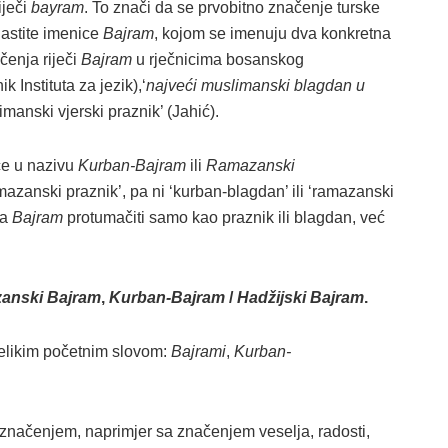
iječi
bayram
. To znači da se prvobitno značenje turske
lastite imenice
Bajram
, kojom se imenuju dva konkretna
čenja riječi
Bajram
u rječnicima bosanskog
ik Instituta za jezik),‘
najveći muslimanski blagdan u
imanski vjerski praznik’ (Jahić).
će u nazivu
Kurban-Bajram
ili
Ramazanski
amazanski praznik’, pa ni ‘kurban-blagdan’ ili ‘ramazanski
na
Bajram
protumačiti samo kao praznik ili blagdan, već
anski Bajram
,
Kurban-Bajram
/
Hadžijski Bajram
.
 velikim početnim slovom:
Bajrami
,
Kurban-
m značenjem, naprimjer sa značenjem veselja, radosti,