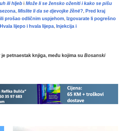
h ili hljeb
i
Može li se žensko oženiti i kako se pišu
a sezona
,
Mislite li da se djevojke žȅnē
?
,
Pred kraj
ili prošao odličnim uspjehom
,
Izgovarate li pogrešno
Hvala lijepo i hvala lijepa
,
Injekcija i
or je petnaestak knjiga, među kojima su
Bosanski