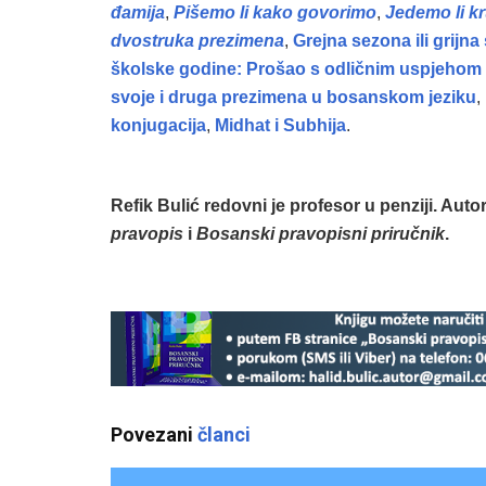
đamija
,
Pišemo li kako govorimo
,
Jedemo li kru
dvostruka prezimena
,
Grejna sezona ili grijn
školske godine: Prošao s odličnim uspjehom 
svoje i druga prezimena u bosanskom jeziku
,
konjugacija
,
Midhat i Subhija
.
Refik Bulić redovni je profesor u penziji. Aut
pravopis
i
Bosanski pravopisni priručnik
.
Povezani
članci