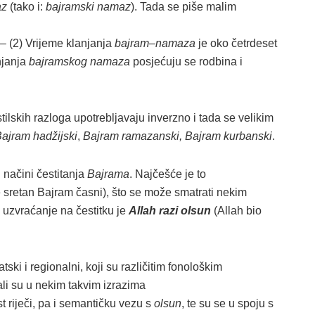
az
(tako i:
bajramski namaz
). Tada se piše malim
 – (2) Vrijeme klanjanja
bajram
–
namaza
je oko četrdeset
njanja
bajramskog namaza
posjećuju se rodbina i
 stilskih razloga upotrebljavaju inverzno i tada se velikim
ajram hadžijski
,
Bajram ramazanski, Bajram kurbanski
.
i načini čestitanja
Bajrama
. Najčešće je to
e sretan Bajram časni), što se može smatrati nekim
a uzvraćanje na čestitku je
Allah razi olsun
(Allah bio
tski i regionalni, koji su različitim fonološkim
 ali su u nekim takvim izrazima
t riječi, pa i semantičku vezu s
olsun
, te su se u spoju s