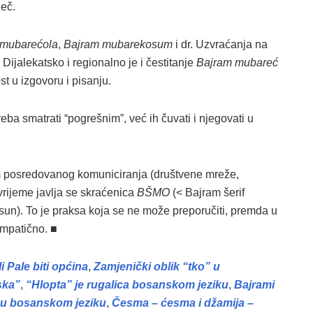
ječ.
 mubarećola
,
Bajram mubarekosum
i dr. Uzvraćanja na
. Dijalekatsko i regionalno je i čestitanje
Bajram mubareć
 u izgovoru i pisanju.
eba smatrati “pogrešnim”, već ih čuvati i njegovati u
 posredovanog komuniciranja (društvene mreže,
vrijeme javlja se skraćenica
BŠMO
(< Bajram šerif
lsun). To je praksa koja se ne može preporučiti, premda u
impatično. ■
i Pale biti općina
,
Zamjenički oblik “tko” u
ska”
,
“Hlopta” je rugalica bosanskom jeziku
,
Bajrami
 u bosanskom jeziku
,
Česma – ćesma i džamija –