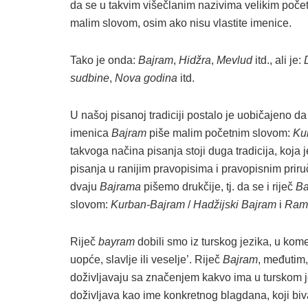
da se u takvim višečlanim nazivima velikim početn
malim slovom, osim ako nisu vlastite imenice.
Tako je onda:
Bajram
,
Hidžra
,
Mevlud
itd., ali je:
sudbine
,
Nova godina
itd.
U našoj pisanoj tradiciji postalo je uobičajeno d
imenica
Bajram
piše malim početnim slovom:
Ku
takvoga načina pisanja stoji duga tradicija, koja
pisanja u ranijim pravopisima i pravopisnim prir
dvaju
Bajrama
pišemo drukčije, tj. da se i riječ
Ba
slovom:
Kurban-Bajram
/
Hadžijski Bajram
i
Rama
Riječ
bayram
dobili smo iz turskog jezika, u kome
uopće, slavlje ili veselje’. Riječ
Bajram
, međutim,
doživljavaju sa značenjem kakvo ima u turskom j
doživljava kao ime konkretnog blagdana, koji biv