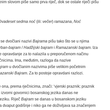
im slovom piše samo prva riječ, dok se ostale riječi pišu
Dvadeset sedma noć
(ili:
večer
)
ramazana
,
Noć
a se dvočlani nazivi
Bajrama
pišu tako što se u njima
rban-bajram
/
Hadžijski bajram
i
Ramazanski bajram
. Iza
 je opravdanje za to nalazila u preporučenom načinu
učnicima. Ima, međutim, razloga da nazive
jram
u dvočlanim nazivima piše velikim početnim
zanski Bajram
. Za to postoje opravdani razlozi.
 ona, prema rječnicima, znači: ‘vjerski praznik; praznik
 izvorni govornici bosanskog jezika danas ne
eziku. Riječ
Bajram
se danas u bosanskom jeziku
a dvaput godišnje i niko ga ne doživljava sa značenjem