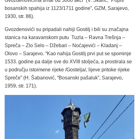
Gvozdenovićima timar od 3000 akči” (V. Skarić, “Popis
bosanskih spahija iz 1123/1711 godine”, GZM, Sarajevo,
1930, str. 86).
Gvozdenovići su pripadali nahiji Gostilj i bili su značajna
stanica na karavanskom putu Tuzla – Ravna Trešnja –
Spreča – Zlo Selo – Džebari – Noćajevići – Kladanj –
Olovo – Sarajevo. “Kao nahija Gostilj prvi put se spominje
1533. godine pa dalje sve do XVIII stoljeća, a prostirala se
u području istoimene rijeke /Gostelja/, lijeve pritoke rijeke
Spreče” (H. Šabanović, “Bosanski pašaluk”, Sarajevo,
1959, str. 171).