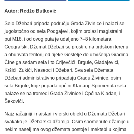
Autor: Redžo Butković
Selo Džebari pripada području Grada Živinice i nalazi se
jugoistočno od sela Podgajevi, kojim prolazi magistralni
put M18, i od ovog puta je udaljeno 7–8 kilometara.
Geografski, Džemat Džebari se prostire na brdskom terenu
a obuhvata teritorij od rijeke Gostelje do uzvišenja Gradina.
Čine ga sedam sela i to Crijevčići, Brgule, Gladajevići,
Kršići, Zukići, Naseoci i Džebari. Sva sela Džemata
Džebari administrativno pripadaju Gradu Živinice, osim
sela Brgule, koje pripada općini Kladanj. Spomenuta sela
nalaze se na tromeđi Grada Živinice i Općina Kladanj i
Šekovići.
Najznačajniji i najstariji vjerski objekt u Džematu Džebari
svakako je Džebarska džamija. Osim spomenute džamije u
nekim naseljima ovog džemata postoje i mektebi u kojima