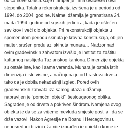
od čamove konstrukcije i lamperije i ima dvadeset i dva
stepenika. Totalna rekonstrukcija izvršena je u periodu od
1994. do 2004. godine. Naime, džamija je granatirana 24.
marta 1994. godine od srpskih jedinica, kada je oštećen
sav krov i veći dio objekta. Pri rekonstrukciji objekta u
spomenutom periodu skinuta je krovna konstrukcija, obijen
malter, srušen predulaz, skinuta munara… Nadzor nad
ovim građevinskin zahvatom izvršio je Institut za zaštitu
kulturnog naslijeđa Tuzlanskog kantona. Dimenzije objekta
su ostale iste, kao i sama veranda. Munara je ostala istih
dimenzija i iste visine, a načinjena je od hrastova drveta
tako da je dobila nekadašnji izgled. Pored ovih
građevinskih zahvata iza samog ulaza u džamiju
napravljen je “pomoćni objekt”, šestougaonog oblika.
Sagrađen je od drveta a pokriven šindrom. Namjena ovog
objekta je da se za vrijeme mevluda smjeste gosti a i da se
drže vazovi. Nakon Agresije na Bosnu i Hercegovinu u
neposrednoj blizini džamije izgrađen je objekt u kome je