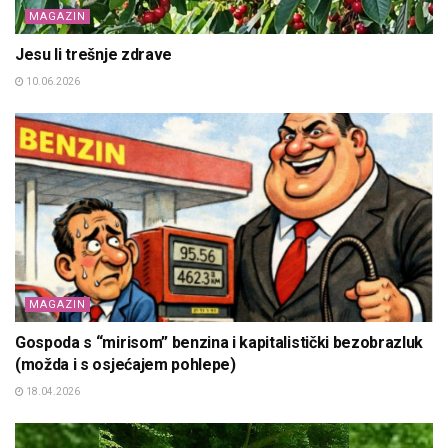
MAGAZIN
Jesu li trešnje zdrave
10.06.2026
MAGAZIN
Gospoda s “mirisom” benzina i kapitalistički bezobrazluk
(možda i s osjećajem pohlepe)
18.04.2026