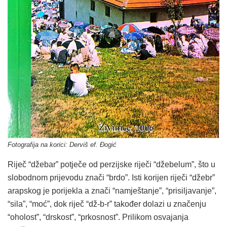
Fotografija na korici: Derviš ef. Đogić
Riječ “džebar” potječe od perzijske riječi “džebelum”, što u
slobodnom prijevodu znači “brdo”. Isti korijen riječi “džebr”
arapskog je porijekla a znači “namještanje”, “prisiljavanje”,
“sila”, “moć”, dok riječ “dž-b-r” također dolazi u značenju
“oholost”, “drskost”, “prkosnost”. Prilikom osvajanja