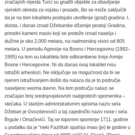
značajnih mjesta Turci su gradili objekte za obavljanje
vjerskih obreda za vojsku i posade, što se može zaključiti
da je na tom lokalitetu postojalo utvrđenje (grad) gradina. I,
doista, i danas iznad Džebarske džamije postoji Gradina,
prirodni kameni masiv koji se proteže iznad naselja i
dužine je oko 2.000 metara, na nadmorskoj visini od 805
metara. U periodu Agresije na Bosnu i Hercegovinu (1992–
1995) na tom su lokalitetu bile odbrambene linije Armije
Bosne i Hercegovine. Ni do danas ovaj lokalitet nisu
istražili arheolozi. Ne isključuje se mogućnost da bi se
njenim istraživanjem došlo da nalaza da je to područje
naseljeno veoma davno. Na tom području nalazi se
značajan broj srednjovjekovnih nadgrobnih spomenika –
stećaka. U starijim administrativnim spisima naziv sela
Džebari je Gvozdenovići a taj zajednički naziv nose i sela
Brgule i Omačevići. Taj se toponim spominje 1711. godine
u podatku da je “neki Fazlillah spahija imao (je) te godine u