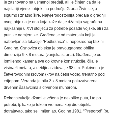
je zasnovano na usmenoj predaji, ali je činjenica da je
najstariji vjerski objekt na području Grada Živinice, a
sigurno i znatno šire. Najvjerodostojnija predaja o gradnji
ovog objekta je ona koja kaže da je džamija sagrađena
najkasnije u XVI stoljeću za potrebe posade vojske, ali i za
putnike namjernike. Građena je od materijala koji je
nabavljan sa lokacije “Podkršnica” u neposrednoj blizini
Gradine. Osnovica objekta je pravougaonog oblika
dimenzija 9 × 8 metara (vanjska strana). Građena je od
lomljenog kamena sve do krovne konstrukcije, čija je
visina 6 metara, a debljina zidova je 98 cm. Pokrivena je
četverovodnim krovom (krov na četiri vode), trenutno pod
crijepom. Veranda je bila 3 x 8 metara poluzatvorena
drvenim šašavcima s drvenom munarom.
Rekonstrukcija džamije vršena je nekoliko puta, i to po
potrebi, tj. kako je tokom vremena koji dio objekta
dotrajavao, tako se i mijenjao. Godine 1981. “Preporod” (br.