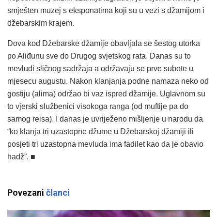
smješten muzej s eksponatima koji su u vezi s džamijom i
džebarskim krajem.
Dova kod Džebarske džamije obavljala se šestog utorka
po Aliđunu sve do Drugog svjetskog rata. Danas su to
mevludi sličnog sadržaja a održavaju se prve subote u
mjesecu augustu. Nakon klanjanja podne namaza neko od
gostiju (alima) održao bi vaz ispred džamije. Uglavnom su
to vjerski službenici visokoga ranga (od muftije pa do
samog reisa). I danas je uvriježeno mišljenje u narodu da
“ko klanja tri uzastopne džume u Džebarskoj džamiji ili
posjeti tri uzastopna mevluda ima fadilet kao da je obavio
hadž”. ■
Povezani
članci