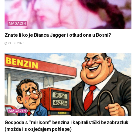
MAGAZIN
Znate li ko je Bianca Jagger i otkud ona u Bosni?
24.06.2026
MAGAZIN
Gospoda s “mirisom” benzina i kapitalistički bezobrazluk
(možda i s osjećajem pohlepe)