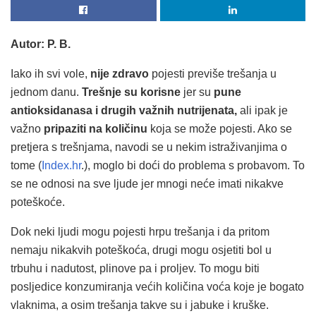
Autor: P. B.
Iako ih svi vole,
nije zdravo
pojesti previše trešanja u
jednom danu.
Trešnje su korisne
jer su
pune
antioksidanasa i drugih važnih nutrijenata,
ali ipak je
važno
pripaziti na količinu
koja se može pojesti. Ako se
pretjera s trešnjama, navodi se u nekim istraživanjima o
tome (
Index.hr
.), moglo bi doći do problema s probavom. To
se ne odnosi na sve ljude jer mnogi neće imati nikakve
poteškoće.
Dok neki ljudi mogu pojesti hrpu trešanja i da pritom
nemaju nikakvih poteškoća, drugi mogu osjetiti bol u
trbuhu i nadutost, plinove pa i proljev. To mogu biti
posljedice konzumiranja većih količina voća koje je bogato
vlaknima, a osim trešanja takve su i jabuke i kruške.