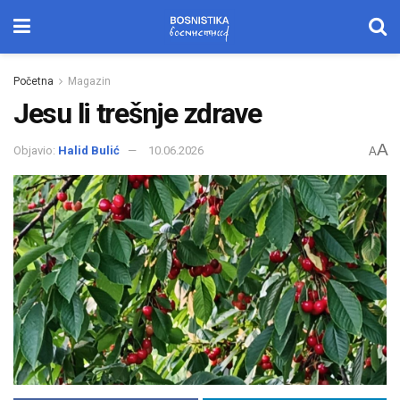
Početna
Magazin
Jesu li trešnje zdrave
A
Objavio:
Halid Bulić
10.06.2026
A