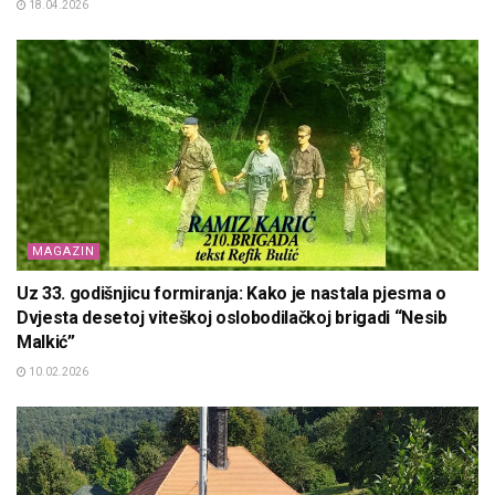
18.04.2026
MAGAZIN
Uz 33. godišnjicu formiranja: Kako je nastala pjesma o
Dvjesta desetoj viteškoj oslobodilačkoj brigadi “Nesib
Malkić”
10.02.2026