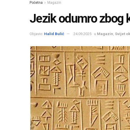
Početna
Magazin
Jezik odumro zbog 
Objavio:
Halid Bulić
24.09.2025
u
Magazin
,
Svijet o