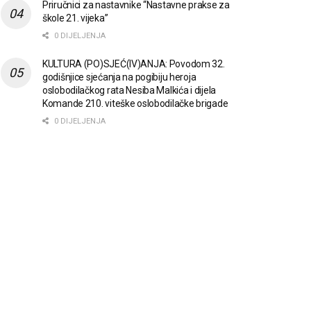
Priručnici za nastavnike “Nastavne prakse za
škole 21. vijeka”
0 DIJELJENJA
KULTURA (PO)SJEĆ(IV)ANJA: Povodom 32.
godišnjice sjećanja na pogibiju heroja
oslobodilačkog rata Nesiba Malkića i dijela
Komande 210. viteške oslobodilačke brigade
0 DIJELJENJA