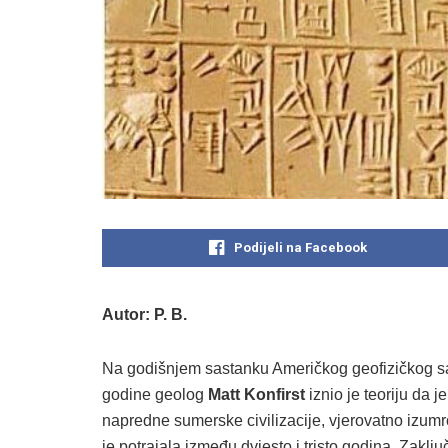
Podijeli na Facebook
Autor: P. B.
Na godišnjem sastanku Američkog geofizičkog 
godine geolog
Matt Konfirst
iznio je teoriju da j
napredne sumerske civilizacije, vjerovatno izumr
je potrajala između dvjesto i tristo godina. Zaklj