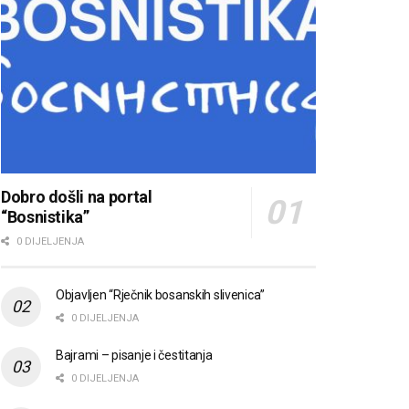
Dobro došli na portal
“Bosnistika”
0 DIJELJENJA
Objavljen “Rječnik bosanskih slivenica”
0 DIJELJENJA
Bajrami – pisanje i čestitanja
0 DIJELJENJA