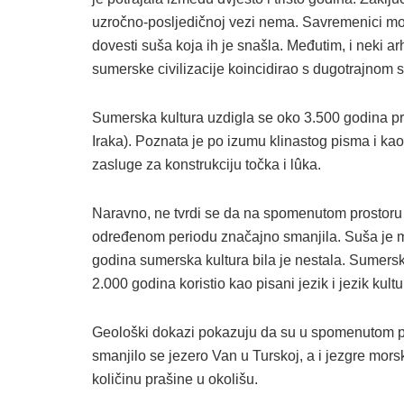
uzročno-posljedičnoj vezi nema. Savremenici možd
dovesti suša koja ih je snašla. Međutim, i neki a
sumerske civilizacije koincidirao s dugotrajnom 
Sumerska kultura uzdigla se oko 3.500 godina pr
Iraka). Poznata je po izumu klinastog pisma i ka
zasluge za konstrukciju točka i lûka.
Naravno, ne tvrdi se da na spomenutom prostoru n
određenom periodu značajno smanjila. Suša je mo
godina sumerska kultura bila je nestala. Sumerski 
2.000 godina koristio kao pisani jezik i jezik kultu
Geološki dokazi pokazuju da su u spomenutom pe
smanjilo se jezero Van u Turskoj, a i jezgre mor
količinu prašine u okolišu.