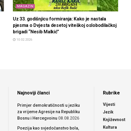
MAGAZIN
Uz 33. godišnjicu formiranja: Kako je nastala
pjesma o Dvjesta desetoj viteškoj oslobodilačkoj
brigadi “Nesib Malkić”
10.02.2026
Najnoviji članci
Rubrike
Vijesti
Primjer demokratičnosti u jeziku
za vrijeme Agresije na Republiku
Jezik
Bosnu i Hercegvoinu
08.08.2026
Književnost
Kultura
Poezija kao svjedočanstvo bola,