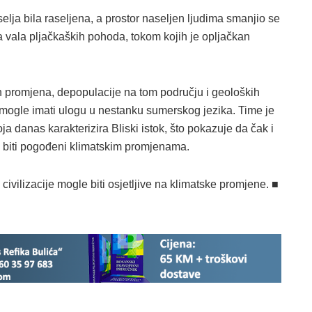
selja bila raseljena, a prostor naseljen ljudima smanjio se
a vala pljačkaških pohoda, tokom kojih je opljačkan
h promjena, depopulacije na tom području i geoloških
 mogle imati ulogu u nestanku sumerskog jezika. Time je
ja danas karakterizira Bliski istok, što pokazuje da čak i
 biti pogođeni klimatskim promjenama.
vilizacije mogle biti osjetljive na klimatske promjene. ■