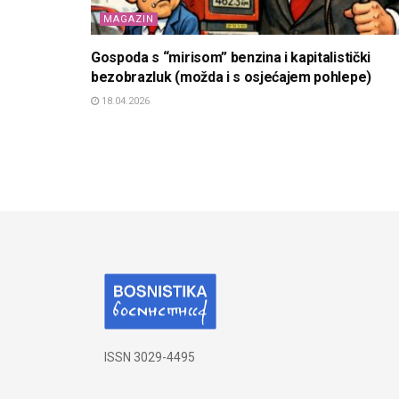
MAGAZIN
Gospoda s “mirisom” benzina i kapitalistički
bezobrazluk (možda i s osjećajem pohlepe)
18.04.2026
ISSN 3029-4495