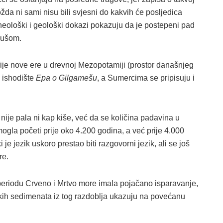
a ni sami nisu bili svjesni do kakvih će posljedica
rheološki i geološki dokazi pokazuju da je postepeni pad
sušom.
ije nove ere u drevnoj Mezopotamiji (prostor današnjeg
o ishodište
Epa o Gilgamešu
, a Sumercima se pripisuju i
ije pala ni kap kiše, već da se količina padavina u
gla početi prije oko 4.200 godina, a već prije 4.000
je jezik uskoro prestao biti razgovorni jezik, ali se još
re.
riodu Crveno i Mrtvo more imala pojačano isparavanje,
skih sedimenata iz tog razdoblja ukazuju na povećanu