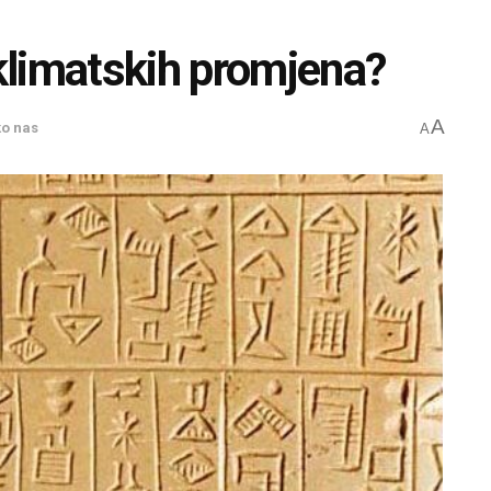
klimatskih promjena?
A
ko nas
A