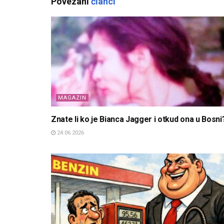
Povezani
članci
MAGAZIN
Znate li ko je Bianca Jagger i otkud ona u Bosni
24.06.2026