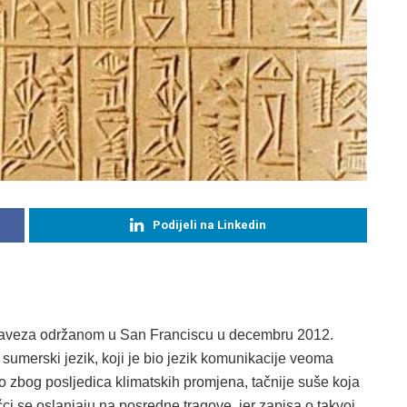
Podijeli na Linkedin
saveza održanom u San Franciscu u decembru 2012.
e sumerski jezik, koji je bio jezik komunikacije veoma
o zbog posljedica klimatskih promjena, tačnije suše koja
učci se oslanjaju na posredne tragove, jer zapisa o takvoj