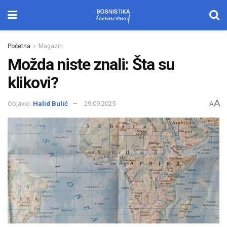
Početna
Magazin
Možda niste znali: Šta su
klikovi?
A
Objavio:
Halid Bulić
29.09.2025
A