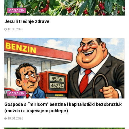
MAGAZIN
Jesu li trešnje zdrave
10.06.2026
MAGAZIN
Gospoda s “mirisom” benzina i kapitalistički bezobrazluk
(možda i s osjećajem pohlepe)
18.04.2026