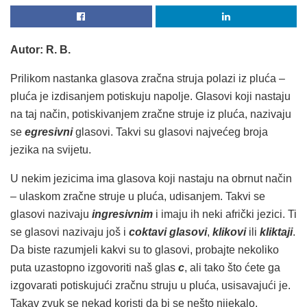
Autor: R. B.
Prilikom nastanka glasova zračna struja polazi iz pluća –
pluća je izdisanjem potiskuju napolje. Glasovi koji nastaju
na taj način, potiskivanjem zračne struje iz pluća, nazivaju
se
egresivni
glasovi. Takvi su glasovi najvećeg broja
jezika na svijetu.
U nekim jezicima ima glasova koji nastaju na obrnut način
– ulaskom zračne struje u pluća, udisanjem. Takvi se
glasovi nazivaju
ingresivnim
i imaju ih neki afrički jezici. Ti
se glasovi nazivaju još i
coktavi glasovi
,
klikovi
ili
kliktaji
.
Da biste razumjeli kakvi su to glasovi, probajte nekoliko
puta uzastopno izgovoriti naš glas
c
, ali tako što ćete ga
izgovarati potiskujući zračnu struju u pluća, usisavajući je.
Takav zvuk se nekad koristi da bi se nešto nijekalo,