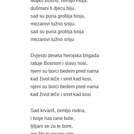
Majko Bosno, zemljo moja,
dušmani ti djecu biju,
sad su puna groblja tvoja,
mezarovi tužno sniju,
sad su puna groblja tvoja
mezarovi tužno sniju
Dvjesto deseta herojska brigada
ratuje Bosnom i slavu nosi,
njeni su borci bedem pred nama
kad život teče i smrt kad kosi,
njeni su borci bedem pred nama
kad život teče i smrt kad kosi
Sad krvariš, zemljo rodna,
i tvoje nas rane bole,
ljiljani se za te bore,
oni što te srcem vole,