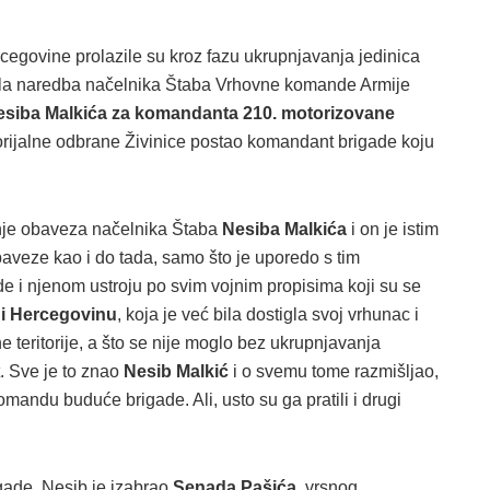
egovine prolazile su kroz fazu ukrupnjavanja jedinica
igla naredba načelnika Štaba Vrhovne komande Armije
esiba Malkića za komandanta 210. motorizovane
torijalne odbrane Živinice postao komandant brigade koju
vanje obaveza načelnika Štaba
Nesiba Malkića
i on je istim
baveze kao i do tada, samo što je uporedo s tim
de i njenom ustroju po svim vojnim propisima koji su se
 i Hercegovinu
, koja je već bila dostigla svoj vrhunac i
e teritorije, a što se nije moglo bez ukrupnjavanja
t. Sve je to znao
Nesib Malkić
i o svemu tome razmišljao,
omandu buduće brigade. Ali, usto su ga pratili i drugi
gade, Nesib je izabrao
Senada Pašića
, vrsnog