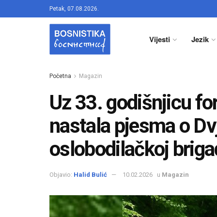
Petak, 07.08.2026.
Vijesti
Jezik
Početna
Magazin
Uz 33. godišnjicu fo
nastala pjesma o Dvj
oslobodilačkoj briga
Objavio:
Halid Bulić
10.02.2026
u
Magazin