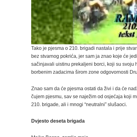
Tako je pjesma o 210. brigadi nastala i prije stva
bez stvarnog pokrića, jer sam ja znao koje će jedi
sačinjavali uistinu prekaljeni borci, koji su svoju
borbenim zadacima širom zone odgovornosti Drugog
Znao sam da će pjesma ostati da živi i da će nadž
čujem pjesmu, sav se naježim od osjećaja koji me
210. brigade, ali i mnogi “neutralni” slušaoci.
Dvjesto deseta brigada