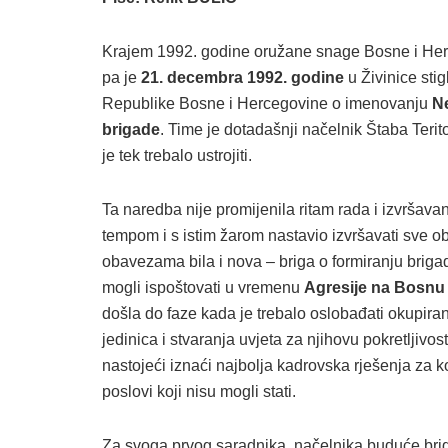
Krajem 1992. godine oružane snage Bosne i Herc
pa je
21. decembra 1992. godine
u Živinice st
Republike Bosne i Hercegovine o imenovanju
N
brigade
. Time je dotadašnji načelnik Štaba Teri
je tek trebalo ustrojiti.
Ta naredba nije promijenila ritam rada i izvrša
tempom i s istim žarom nastavio izvršavati sve o
obavezama bila i nova – briga o formiranju briga
mogli ispoštovati u vremenu
Agresije na Bosnu
došla do faze kada je trebalo oslobađati okupiran
jedinica i stvaranja uvjeta za njihovu pokretljivos
nastojeći iznaći najbolja kadrovska rješenja za k
poslovi koji nisu mogli stati.
Za svoga prvog saradnika, načelnika buduće bri