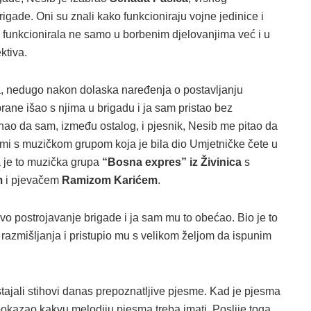
brigade. Oni su znali kako funkcioniraju vojne jedinice i
o funkcionirala ne samo u borbenim djelovanjima već i u
ktiva.
a, nedugo nakon dolaska naređenja o postavljanju
dbrane išao s njima u brigadu i ja sam pristao bez
nao da sam, između ostalog, i pjesnik, Nesib me pitao da
nimi s muzičkom grupom koja je bila dio Umjetničke čete u
a je to muzička grupa
“Bosna expres” iz Živinica
s
m
i pjevačem
Ramizom Karićem
.
o postrojavanje brigade i ja sam mu to obećao. Bio je to
 razmišljanja i pristupio mu s velikom željom da ispunim
stajali stihovi danas prepoznatljive pjesme. Kad je pjesma
pokazao kakvu melodiju pjesma treba imati. Poslije toga