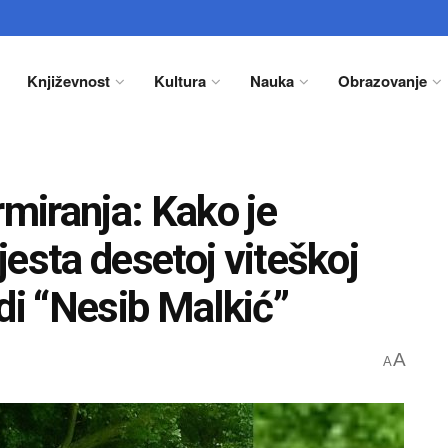
Književnost
Kultura
Nauka
Obrazovanje
rmiranja: Kako je
esta desetoj viteškoj
di “Nesib Malkić”
A
A