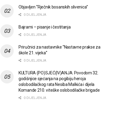
Objavljen “Rječnik bosanskih slivenica”
0 DIJELJENJA
Bajrami – pisanje i čestitanja
0 DIJELJENJA
Priručnici za nastavnike “Nastavne prakse za
škole 21. vijeka”
0 DIJELJENJA
KULTURA (PO)SJEĆ(IV)ANJA: Povodom 32.
godišnjice sjećanja na pogibiju heroja
oslobodilačkog rata Nesiba Malkića i dijela
Komande 210. viteške oslobodilačke brigade
0 DIJELJENJA