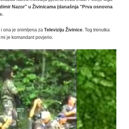
dimir Nazor” u Živinicama (današnja “Prva osnovna
e.
 i ona je snimljena za
Televiziju Živinice
. Tog trenutka
 mi je komandant povjerio.