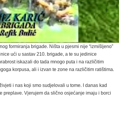
rnog formiranja brigade. Ništa u pjesmi nije “izmišljeno”
nice ući u sastav 210. brigade, a te su jedinice
 hrabrost iskazali do tada mnogo puta i na različitim
a korpusa, ali i izvan te zone na različitim ratištima.
ivjeti i nas koji smo sudjelovali u tome. I danas kad
 preplave. Vjerujem da slično osjećanje imaju i borci