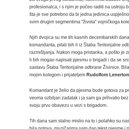
profesionalca, i s njim je počeo raditi na ustroju 
šta je sve potrebno da bi jedna jedinica uspješn
svim drugim segmentima “života” vojničkoga kole
Njih dvojica su me tih kasnih decembarskih dan
komandanta, pitali bih li iz Štaba Teritorijalne o
razmišljanja. Nakon moga pristanka, a pošto je z
li bih mogao napisati pjesmu o brigadi i da se s
sastavu Štaba Teritorijalne odbrane Živinice. Bil
mojim kolegom i prijateljem
Rudolfom Lenerto
Komandant je želio da pjesma bude gotova za prv
veoma ozbiljan zadatak i ja sam ga prihvatio bez
svoju prvu obavezu u vezi s brigadom.
Tih dana sam stalno mislio na to i polahko su na
bila gotova, muzičarima sam dao tekst pjesme i 