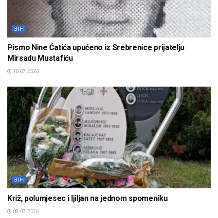
BIH
Pismo Nine Ćatića upućeno iz Srebrenice prijatelju
Mirsadu Mustafiću
10.07.2026
BIH
Križ, polumjesec i ljiljan na jednom spomeniku
08.07.2026