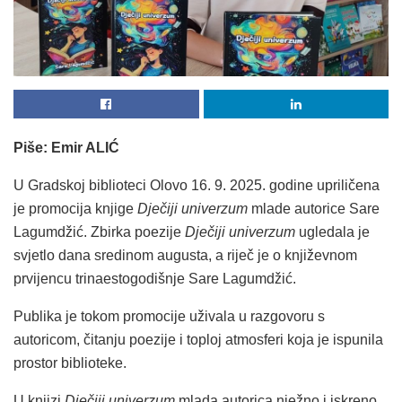
Piše: Emir ALIĆ
U Gradskoj biblioteci Olovo 16. 9. 2025. godine upriličena
je promocija knjige
Dječiji univerzum
mlade autorice Sare
Lagumdžić. Zbirka poezije
Dječiji univerzum
ugledala je
svjetlo dana sredinom augusta, a riječ je o književnom
prvijencu trinaestogodišnje Sare Lagumdžić.
Publika je tokom promocije uživala u razgovoru s
autoricom, čitanju poezije i toploj atmosferi koja je ispunila
prostor biblioteke.
U knjizi
Dječiji univerzum
mlada autorica nježno i iskreno