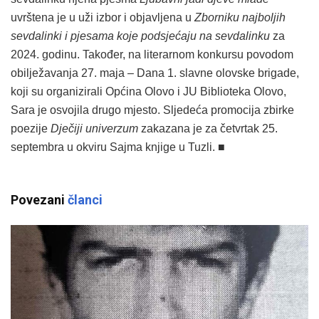
uvrštena je u uži izbor i objavljena u
Zborniku najboljih
sevdalinki i pjesama koje podsjećaju na sevdalinku
za
2024. godinu. Također, na literarnom konkursu povodom
obilježavanja 27. maja – Dana 1. slavne olovske brigade,
koji su organizirali Općina Olovo i JU Biblioteka Olovo,
Sara je osvojila drugo mjesto. Sljedeća promocija zbirke
poezije
Dječiji univerzum
zakazana je za četvrtak 25.
septembra u okviru Sajma knjige u Tuzli. ■
Povezani
članci