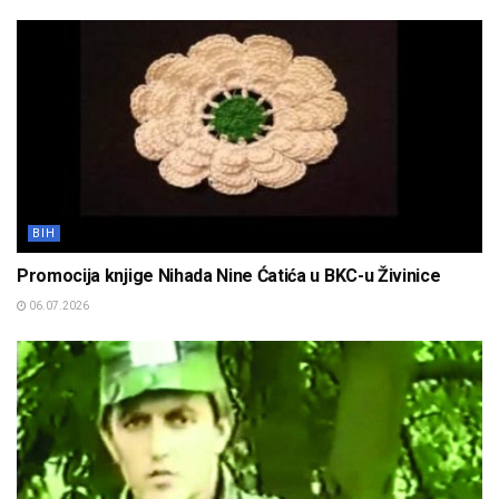
BIH
Promocija knjige Nihada Nine Ćatića u BKC-u Živinice
06.07.2026