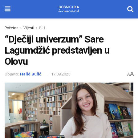
Početna
Vijesti
BiH
“Dječiji univerzum” Sare
Lagumdžić predstavljen u
Olovu
A
Objavio:
Halid Bulić
17.09.2025
A