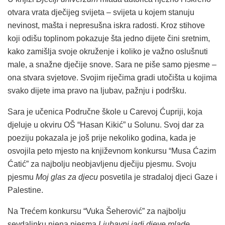
otvara vrata dječijeg svijeta – svijeta u kojem stanuju
nevinost, mašta i nepresušna iskra radosti. Kroz stihove
koji odišu toplinom pokazuje šta jedno dijete čini sretnim,
kako zamišlja svoje okruženje i koliko je važno oslušnuti
male, a snažne dječije snove. Sara ne piše samo pjesme –
ona stvara svjetove. Svojim riječima gradi utočišta u kojima
svako dijete ima pravo na ljubav, pažnju i podršku.
Sara je učenica Područne škole u Carevoj Ćupriji, koja
djeluje u okviru OŠ “Hasan Kikić” u Solunu. Svoj dar za
poeziju pokazala je još prije nekoliko godina, kada je
osvojila peto mjesto na književnom konkursu “Musa Ćazim
Ćatić” za najbolju neobjavljenu dječiju pjesmu. Svoju
pjesmu
Moj glas za djecu
posvetila je stradaloj djeci Gaze i
Palestine.
Na Trećem konkursu “Vuka Šeherović” za najbolju
sevdalinku njena pjesma
Ljubavni jadi
djeve mlade