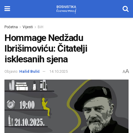
Početna
Vijesti
BiH
Hommage Nedžadu
Ibrišimoviću: Čitatelji
isklesanih sjena
A
Objavio:
Halid Bulić
14.10.2025
A