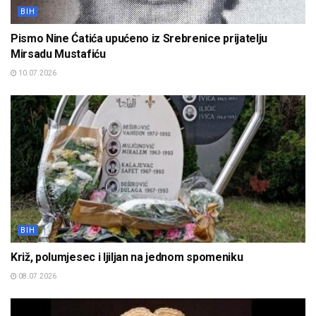
BIH
Pismo Nine Ćatića upućeno iz Srebrenice prijatelju
Mirsadu Mustafiću
10.07.2026
BIH
Križ, polumjesec i ljiljan na jednom spomeniku
08.07.2026