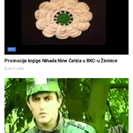
BIH
Promocija knjige Nihada Nine Ćatića u BKC-u Živinice
06.07.2026