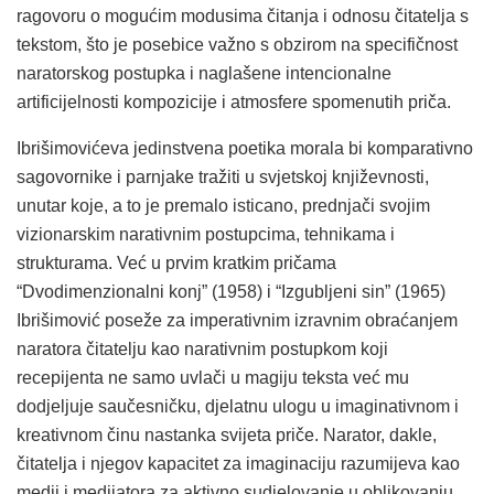
ragovoru o mogućim modusima čitanja i odnosu čitatelja s
tekstom, što je posebice važno s obzirom na specifičnost
naratorskog postupka i naglašene intencionalne
artificijelnosti kompozicije i atmosfere spomenutih priča.
Ibrišimovićeva jedinstvena poetika morala bi komparativno
sagovornike i parnjake tražiti u svjetskoj književnosti,
unutar koje, a to je premalo isticano, prednjači svojim
vizionarskim narativnim postupcima, tehnikama i
strukturama. Već u prvim kratkim pričama
“Dvodimenzionalni konj” (1958) i “Izgubljeni sin” (1965)
Ibrišimović poseže za imperativnim izravnim obraćanjem
naratora čitatelju kao narativnim postupkom koji
recepijenta ne samo uvlači u magiju teksta već mu
dodjeljuje saučesničku, djelatnu ulogu u imaginativnom i
kreativnom činu nastanka svijeta priče. Narator, dakle,
čitatelja i njegov kapacitet za imaginaciju razumijeva kao
medij i medijatora za aktivno sudjelovanje u oblikovanju