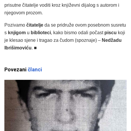
prisutne čitatelje voditi kroz književni dijalog s autorom i
njegovom prozom.
Pozivamo
čitatelje
da se pridruže ovom posebnom susretu
s
knjigom
u
biblioteci
, kako bismo odali počast
piscu
koji
je klesao sjene i tragao za čudom (spoznaje) –
Nedžadu
Ibrišimoviću
. ■
Povezani
članci