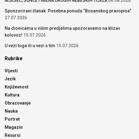
MJESEC, SUNCE I IMENA DRUGIH NEBESKIH TIJELA
06.08.2026
Sponzorirani članak: Posebna ponuda “Bosanskog pravopisa”
27.07.2026
Na dionicama u višim predjelima upozoravamo na klizav
kolovoz!
15.07.2026
U vezi toga ili u vezi s tim
15.07.2026
Rubrike
Vijesti
Jezik
Književnost
Kultura
Obrazovanje
Nauka
Portret
Magazin
Resursi