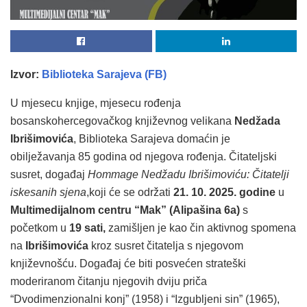
Izvor:
Biblioteka Sarajeva (FB)
U mjesecu knjige, mjesecu rođenja
bosanskohercegovačkog književnog velikana
Nedžada
Ibrišimovića
, Biblioteka Sarajeva domaćin je
obilježavanja 85 godina od njegova rođenja. Čitateljski
susret, događaj
Hommage Nedžadu Ibrišimoviću: Čitatelji
iskesanih sjena
,koji će se održati
21. 10. 2025. godine
u
Multimedijalnom centru “Mak” (Alipašina 6a)
s
početkom u
19 sati,
zamišljen je kao čin aktivnog spomena
na
Ibrišimovića
kroz susret čitatelja s njegovom
književnošću. Događaj će biti posvećen strateški
moderiranom čitanju njegovih dviju priča
“Dvodimenzionalni konj” (1958) i “Izgubljeni sin” (1965),