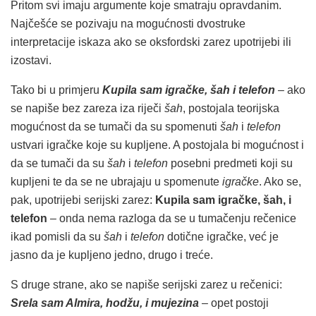
Pritom svi imaju argumente koje smatraju opravdanim.
Najčešće se pozivaju na mogućnosti dvostruke
interpretacije iskaza ako se oksfordski zarez upotrijebi ili
izostavi.
Tako bi u primjeru
Kupila sam igračke, šah i telefon
– ako
se napiše bez zareza iza riječi
šah
, postojala teorijska
mogućnost da se tumači da su spomenuti
šah
i
telefon
ustvari igračke koje su kupljene. A postojala bi mogućnost i
da se tumači da su
šah
i
telefon
posebni predmeti koji su
kupljeni te da se ne ubrajaju u spomenute
igračke
. Ako se,
pak, upotrijebi serijski zarez:
Kupila sam igračke, šah, i
telefon
– onda nema razloga da se u tumačenju rečenice
ikad pomisli da su
šah
i
telefon
dotične igračke, već je
jasno da je kupljeno jedno, drugo i treće.
S druge strane, ako se napiše serijski zarez u rečenici:
Srela sam Almira, hodžu, i mujezina
– opet postoji