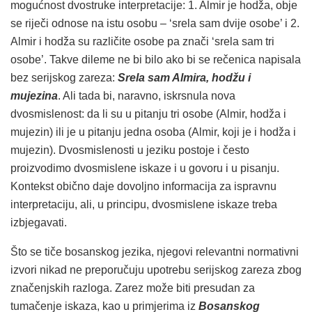
mogućnost dvostruke interpretacije: 1. Almir je hodža, obje
se riječi odnose na istu osobu – ‘srela sam dvije osobe’ i 2.
Almir i hodža su različite osobe pa znači ‘srela sam tri
osobe’. Takve dileme ne bi bilo ako bi se rečenica napisala
bez serijskog zareza:
Srela sam Almira, hodžu i
mujezina
. Ali tada bi, naravno, iskrsnula nova
dvosmislenost: da li su u pitanju tri osobe (Almir, hodža i
mujezin) ili je u pitanju jedna osoba (Almir, koji je i hodža i
mujezin). Dvosmislenosti u jeziku postoje i često
proizvodimo dvosmislene iskaze i u govoru i u pisanju.
Kontekst obično daje dovoljno informacija za ispravnu
interpretaciju, ali, u principu, dvosmislene iskaze treba
izbjegavati.
Što se tiče bosanskog jezika, njegovi relevantni normativni
izvori nikad ne preporučuju upotrebu serijskog zareza zbog
značenjskih razloga. Zarez može biti presudan za
tumačenje iskaza, kao u primjerima iz
Bosanskog