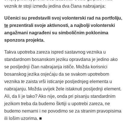
veznik
te
stoji između jedina dva člana nabrajanja:
Učenici su predstavili svoj volonterski rad na portfoliju
,
te
prezentirali svoje aktivnosti, a najbolji volonterski
angažmani nagrađeni su simboličnim poklonima
sponzora projekta.
Takva upotreba zareza ispred sastavnog veznika u
standardnom bosanskom jeziku opravdana je jedino ako
se posljednji član nabrajanja ističe. Možda korisnici
bosanskog jezika osjećaju da se svakom upotrebom
veznika
te
zaista vrši isticanje posljednjeg elementa u
nabrajanju. Možda uvijek žele istaknuti posljednji element.
Ali, da li je tako? Ako nije, onda pri pisanju standardnim
jezikom treba da budemo škrtiji u upotrebi zareza, ne
budemo nemarni i ne povodimo se za stranim pravopisima
ili lošim uzorima. ■