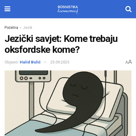
Početna
Jezik
Jezički savjet: Kome trebaju
oksfordske kome?
A
Objavio:
Halid Bulić
23.09.2025
A