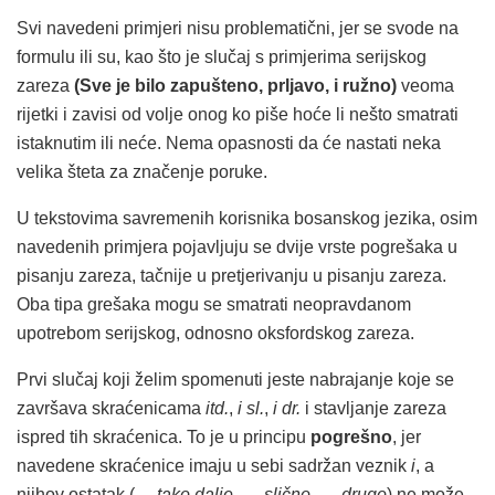
Svi navedeni primjeri nisu problematični, jer se svode na
formulu ili su, kao što je slučaj s primjerima serijskog
zareza
(Sve je bilo zapušteno, prljavo, i ružno)
veoma
rijetki i zavisi od volje onog ko piše hoće li nešto smatrati
istaknutim ili neće. Nema opasnosti da će nastati neka
velika šteta za značenje poruke.
U tekstovima savremenih korisnika bosanskog jezika, osim
navedenih primjera pojavljuju se dvije vrste pogrešaka u
pisanju zareza, tačnije u pretjerivanju u pisanju zareza.
Oba tipa grešaka mogu se smatrati neopravdanom
upotrebom serijskog, odnosno oksfordskog zareza.
Prvi slučaj koji želim spomenuti jeste nabrajanje koje se
završava skraćenicama
itd.
,
i sl.
,
i dr.
i stavljanje zareza
ispred tih skraćenica. To je u principu
pogrešno
, jer
navedene skraćenice imaju u sebi sadržan veznik
i
, a
njihov ostatak (
… tako dalje
,
… slično
,
… drugo
) ne može