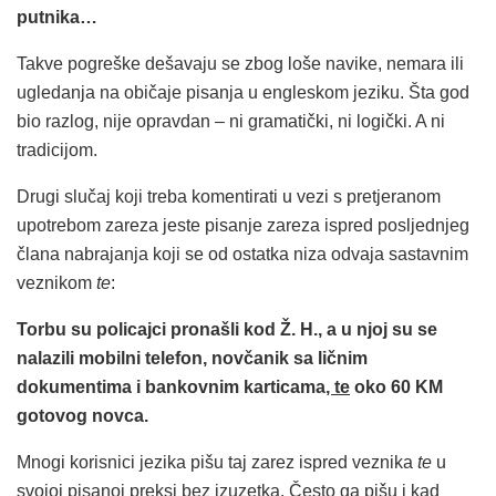
putnika…
Takve pogreške dešavaju se zbog loše navike, nemara ili
ugledanja na običaje pisanja u engleskom jeziku. Šta god
bio razlog, nije opravdan – ni gramatički, ni logički. A ni
tradicijom.
Drugi slučaj koji treba komentirati u vezi s pretjeranom
upotrebom zareza jeste pisanje zareza ispred posljednjeg
člana nabrajanja koji se od ostatka niza odvaja sastavnim
veznikom
te
:
Torbu su policajci pronašli kod Ž. H., a u njoj su se
nalazili mobilni telefon, novčanik sa ličnim
dokumentima i bankovnim karticama
, te
oko 60 KM
gotovog novca.
Mnogi korisnici jezika pišu taj zarez ispred veznika
te
u
svojoj pisanoj preksi bez izuzetka. Često ga pišu i kad