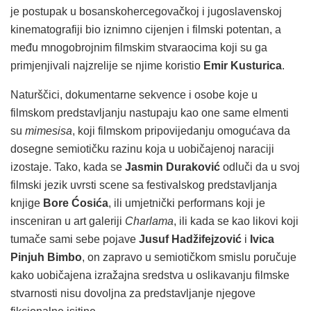
je postupak u bosanskohercegovačkoj i jugoslavenskoj
kinematografiji bio iznimno cijenjen i filmski potentan, a
među mnogobrojnim filmskim stvaraocima koji su ga
primjenjivali najzrelije se njime koristio
Emir Kusturica
.
Naturščici, dokumentarne sekvence i osobe koje u
filmskom predstavljanju nastupaju kao one same elmenti
su
mimesisa
, koji filmskom pripovijedanju omogućava da
dosegne semiotičku razinu koja u uobičajenoj naraciji
izostaje. Tako, kada se
Jasmin Duraković
odluči da u svoj
filmski jezik uvrsti scene sa festivalskog predstavljanja
knjige
Bore Ćosića
, ili umjetnički performans koji je
insceniran u art galeriji
Charlama
, ili kada se kao likovi koji
tumače sami sebe pojave
Jusuf Hadžifejzović
i
Ivica
Pinjuh Bimbo
, on zapravo u semiotičkom smislu poručuje
kako uobičajena izražajna sredstva u oslikavanju filmske
stvarnosti nisu dovoljna za predstavljanje njegove