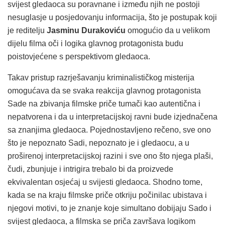
svijest gledaoca su poravnane i između njih ne postoji
nesuglasje u posjedovanju informacija, što je postupak koji
je reditelju
Jasminu Durakoviću
omogućio da u velikom
dijelu filma oči i logika glavnog protagonista budu
poistovjećene s perspektivom gledaoca.
Takav pristup razrješavanju kriminalističkog misterija
omogućava da se svaka reakcija glavnog protagonista
Sade na zbivanja filmske priče tumači kao autentična i
nepatvorena i da u interpretacijskoj ravni bude izjednačena
sa znanjima gledaoca. Pojednostavljeno rečeno, sve ono
što je nepoznato Sadi, nepoznato je i gledaocu, a u
proširenoj interpretacijskoj razini i sve ono što njega plaši,
čudi, zbunjuje i intrigira trebalo bi da proizvede
ekvivalentan osjećaj u svijesti gledaoca. Shodno tome,
kada se na kraju filmske priče otkriju počinilac ubistava i
njegovi motivi, to je znanje koje simultano dobijaju Sado i
svijest gledaoca, a filmska se priča završava logikom