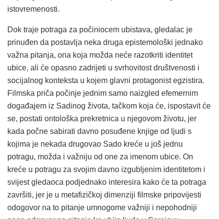
istovremenosti.
Dok traje potraga za počiniocem ubistava, gledalac je
prinuđen da postavlja neka druga epistemološki jednako
važna pitanja, ona koja možda neće razotkriti identitet
ubice, ali će opasno zadrijeti u svrhovitost društvenosti i
socijalnog konteksta u kojem glavni protagonist egzistira.
Filmska priča počinje jednim samo naizgled efemernim
događajem iz Sadinog života, tačkom koja će, ispostavit će
se, postati ontološka prekretnica u njegovom životu, jer
kada počne sabirati davno posuđene knjige od ljudi s
kojima je nekada drugovao Sado kreće u još jednu
potragu, možda i važniju od one za imenom ubice. On
kreće u potragu za svojim davno izgubljenim identitetom i
svijest gledaoca podjednako interesira kako će ta potraga
završiti, jer je u metafizičkoj dimenziji filmske pripovijesti
odogovor na to pitanje umnogome važniji i nepohodniji