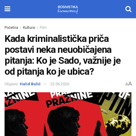
Početna
Kultura
Film
Kada kriminalistička priča
postavi neka neuobičajena
pitanja: Ko je Sado, važnije je
od pitanja ko je ubica?
A
Objavio:
Halid Bulić
22.06.2026
A