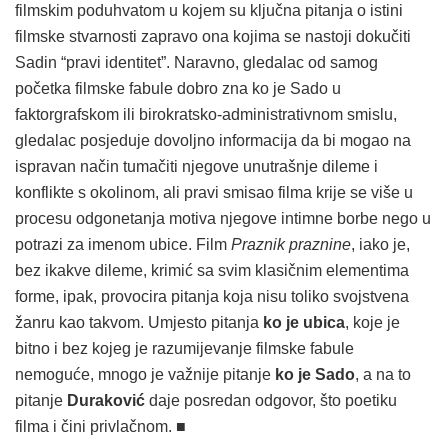
filmskim poduhvatom u kojem su ključna pitanja o istini
filmske stvarnosti zapravo ona kojima se nastoji dokučiti
Sadin “pravi identitet”. Naravno, gledalac od samog
početka filmske fabule dobro zna ko je Sado u
faktorgrafskom ili birokratsko-administrativnom smislu,
gledalac posjeduje dovoljno informacija da bi mogao na
ispravan način tumačiti njegove unutrašnje dileme i
konflikte s okolinom, ali pravi smisao filma krije se više u
procesu odgonetanja motiva njegove intimne borbe nego u
potrazi za imenom ubice. Film
Praznik praznine
, iako je,
bez ikakve dileme, krimić sa svim klasičnim elementima
forme, ipak, provocira pitanja koja nisu toliko svojstvena
žanru kao takvom. Umjesto pitanja
ko je ubica
, koje je
bitno i bez kojeg je razumijevanje filmske fabule
nemoguće, mnogo je važnije pitanje
ko je Sado
, a na to
pitanje
Duraković
daje posredan odgovor, što poetiku
filma i čini privlačnom. ■