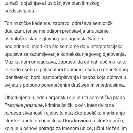
tumači, objašnjava i usložnjava plan filmskog
predstavljanja.
Ton muzičke kadence, zapravo, odražava semiotički
dualizam, jer se melodijom predstavlja unutrašnje
psihološko stanje glavnog protagonista Sade u
podjednakoj mjeri kao što se njome daju interpretacijska
uputstva za razumijevanje konteksta njegovog djelovanja.
Muzika nam omogućava, zapravo, da odmah uočimo kako
je Sado osoba s potisnutom traumom, osoba u neprekidnoj
identitetskoj borbi samopropitivanja i osoba koja obitava u
svijetu s potpuno poremećenim društvenim vrijednostima.
Objedinjena u jednu organsku cjelinu tri semiotička plana
Praznika praznine
, kriminalistički okvir, intenzivirana
mimesa
stvarnosti i cjelovito muzičko-poetičko markiranje
filmske fabule omogućili su
Durakoviću
da filmsku priču,
koja je u osnovi potraga za imenom ubice, učini složenijim