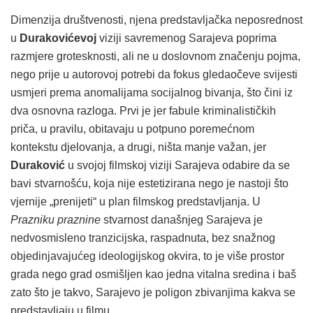
Dimenzija društvenosti, njena predstavljačka neposrednost
u
Durakovićevoj
viziji savremenog Sarajeva poprima
razmjere grotesknosti, ali ne u doslovnom značenju pojma,
nego prije u autorovoj potrebi da fokus gledaočeve svijesti
usmjeri prema anomalijama socijalnog bivanja, što čini iz
dva osnovna razloga. Prvi je jer fabule kriminalističkih
priča, u pravilu, obitavaju u potpuno poremećnom
kontekstu djelovanja, a drugi, ništa manje važan, jer
Duraković
u svojoj filmskoj viziji Sarajeva odabire da se
bavi stvarnošću, koja nije estetizirana nego je nastoji što
vjernije „prenijeti“ u plan filmskog predstavljanja. U
Prazniku praznine
stvarnost današnjeg Sarajeva je
nedvosmisleno tranzicijska, raspadnuta, bez snažnog
objedinjavajućeg ideologijskog okvira, to je više prostor
grada nego grad osmišljen kao jedna vitalna sredina i baš
zato što je takvo, Sarajevo je poligon zbivanjima kakva se
predstavljaju u filmu.