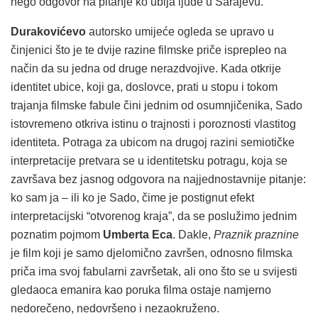
nego odgovor na pitanje ko ubija ljude u Sarajevu.
Durakovićevo
autorsko umijeće ogleda se upravo u
činjenici što je te dvije razine filmske priče isprepleo na
način da su jedna od druge nerazdvojive. Kada otkrije
identitet ubice, koji ga, doslovce, prati u stopu i tokom
trajanja filmske fabule čini jednim od osumnjičenika, Sado
istovremeno otkriva istinu o trajnosti i poroznosti vlastitog
identiteta. Potraga za ubicom na drugoj razini semiotičke
interpretacije pretvara se u identitetsku potragu, koja se
završava bez jasnog odgovora na najjednostavnije pitanje:
ko sam ja – ili ko je Sado, čime je postignut efekt
interpretacijski “otvorenog kraja”, da se poslužimo jednim
poznatim pojmom
Umberta Eca
. Dakle,
Praznik praznine
je film koji je samo djelomično završen, odnosno filmska
priča ima svoj fabularni završetak, ali ono što se u svijesti
gledaoca emanira kao poruka filma ostaje namjerno
nedorečeno, nedovršeno i nezaokruženo.