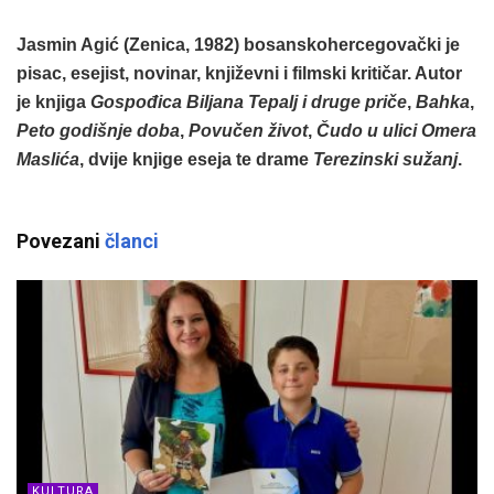
Jasmin Agić (Zenica, 1982) bosanskohercegovački je
pisac, esejist, novinar, književni i filmski kritičar. Autor
je knjiga
Gospođica Biljana Tepalj i druge priče
,
Bahka
,
Peto godišnje doba
,
Povučen život
,
Čudo u ulici Omera
Maslića
, dvije knjige eseja te drame
Terezinski sužanj
.
Povezani
članci
KULTURA