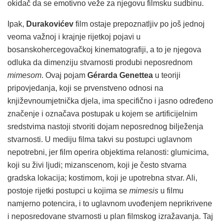
okidač da se emotivno veže za njegovu filmsku sudbinu.
Ipak,
Durakovićev
film ostaje prepoznatljiv po još jednoj
veoma važnoj i krajnje rijetkoj pojavi u
bosanskohercegovačkoj kinematografiji, a to je njegova
odluka da dimenziju stvarnosti produbi neposrednom
mimesom
. Ovaj pojam
Gérarda Genettea
u teoriji
pripovjedanja, koji se prvenstveno odnosi na
književnoumjetnička djela, ima specifično i jasno određeno
značenje i označava postupak u kojem se artificijelnim
sredstvima nastoji stvoriti dojam neposrednog bilježenja
stvarnosti. U mediju filma takvi su postupci uglavnom
nepotrebni, jer film operira objektima relanosti: glumicima,
koji su živi ljudi; mizanscenom, koji je često stvarna
gradska lokacija; kostimom, koji je upotrebna stvar. Ali,
postoje rijetki postupci u kojima se
mimesis
u filmu
namjerno potencira, i to uglavnom uvođenjem neprikrivene
i neposredovane stvarnosti u plan filmskog izražavanja. Taj