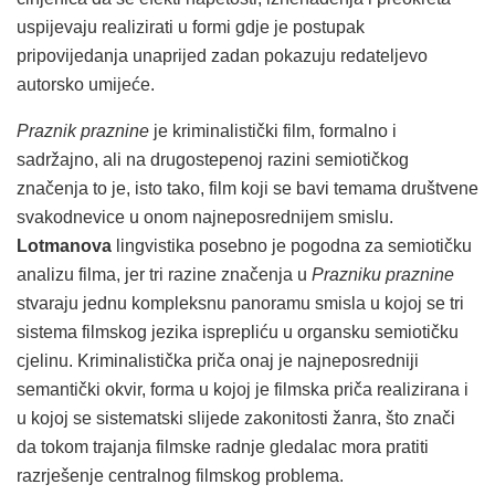
uspijevaju realizirati u formi gdje je postupak
pripovijedanja unaprijed zadan pokazuju redateljevo
autorsko umijeće.
Praznik praznine
je kriminalistički film, formalno i
sadržajno, ali na drugostepenoj razini semiotičkog
značenja to je, isto tako, film koji se bavi temama društvene
svakodnevice u onom najneposrednijem smislu.
Lotmanova
lingvistika posebno je pogodna za semiotičku
analizu filma, jer tri razine značenja u
Prazniku praznine
stvaraju jednu kompleksnu panoramu smisla u kojoj se tri
sistema filmskog jezika isprepliću u organsku semiotičku
cjelinu. Kriminalistička priča onaj je najneposredniji
semantički okvir, forma u kojoj je filmska priča realizirana i
u kojoj se sistematski slijede zakonitosti žanra, što znači
da tokom trajanja filmske radnje gledalac mora pratiti
razrješenje centralnog filmskog problema.