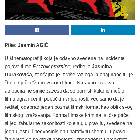
Piše: Jasmin AGIĆ
U kinematografiji koja je odavno svedena na incidente
pojava filma
Praznik praznine,
reditelja
Jasmina
Durakovića
, zančajna je iz više razloga, a onaj naočitiji je
što je riječ o “žanrovskom filmu”. Naravno, ovakva
atribucija ne smije zavesti da se pomisli kako je riječ o
filmu ograničenih poetičkih vrijednosti, već samo da je
reditelj odabrao jedan poznat filmski format kao oblik svog
filmskog izražavanja. Forma filmske kriminalističke priče
slijedi fabularne zakonitosti koje su, u pravilu, svedene na
jednu jasnu i nedvosmislenu narativnu shemu i upravo
činjenica da se efekti napetosti, iznenađenja i preokreta