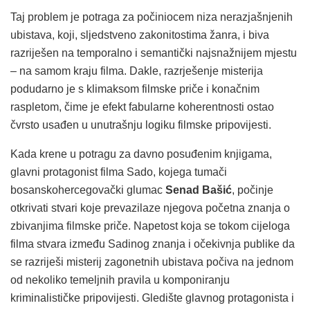
Taj problem je potraga za počiniocem niza nerazjašnjenih
ubistava, koji, sljedstveno zakonitostima žanra, i biva
razriješen na temporalno i semantički najsnažnijem mjestu
– na samom kraju filma. Dakle, razrješenje misterija
podudarno je s klimaksom filmske priče i konačnim
raspletom, čime je efekt fabularne koherentnosti ostao
čvrsto usađen u unutrašnju logiku filmske pripovijesti.
Kada krene u potragu za davno posuđenim knjigama,
glavni protagonist filma Sado, kojega tumači
bosanskohercegovački glumac
Senad Bašić
, počinje
otkrivati stvari koje prevazilaze njegova početna znanja o
zbivanjima filmske priče. Napetost koja se tokom cijeloga
filma stvara između Sadinog znanja i očekivnja publike da
se razriješi misterij zagonetnih ubistava počiva na jednom
od nekoliko temeljnih pravila u komponiranju
kriminalističke pripovijesti. Gledište glavnog protagonista i