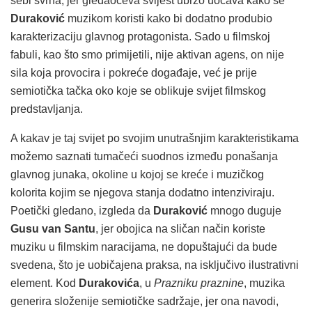
sebi svrha, jer gledaočeva svijest ubrzo uočava kako se
Duraković
muzikom koristi kako bi dodatno produbio
karakterizaciju glavnog protagonista. Sado u filmskoj
fabuli, kao što smo primijetili, nije aktivan agens, on nije
sila koja provocira i pokreće događaje, već je prije
semiotička tačka oko koje se oblikuje svijet filmskog
predstavljanja.
A kakav je taj svijet po svojim unutrašnjim karakteristikama
možemo saznati tumačeći suodnos između ponašanja
glavnog junaka, okoline u kojoj se kreće i muzičkog
kolorita kojim se njegova stanja dodatno intenziviraju.
Poetički gledano, izgleda da
Duraković
mnogo duguje
Gusu van Santu
, jer obojica na sličan način koriste
muziku u filmskim naracijama, ne dopuštajući da bude
svedena, što je uobičajena praksa, na isključivo ilustrativni
element. Kod
Durakovića
, u
Prazniku praznine
, muzika
generira složenije semiotičke sadržaje, jer ona navodi,