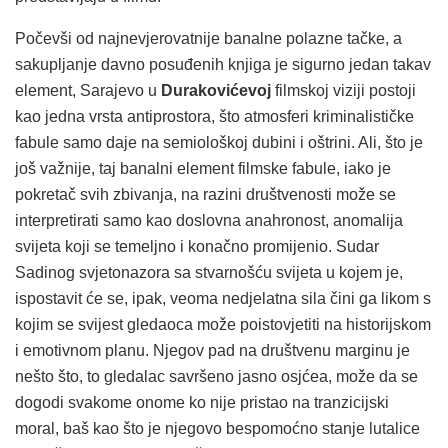
Počevši od najnevjerovatnije banalne polazne tačke, a
sakupljanje davno posuđenih knjiga je sigurno jedan takav
element, Sarajevo u
Durakovićevoj
filmskoj viziji postoji
kao jedna vrsta antiprostora, što atmosferi kriminalističke
fabule samo daje na semiološkoj dubini i oštrini. Ali, što je
još važnije, taj banalni element filmske fabule, iako je
pokretač svih zbivanja, na razini društvenosti može se
interpretirati samo kao doslovna anahronost, anomalija
svijeta koji se temeljno i konačno promijenio. Sudar
Sadinog svjetonazora sa stvarnošću svijeta u kojem je,
ispostavit će se, ipak, veoma nedjelatna sila čini ga likom s
kojim se svijest gledaoca može poistovjetiti na historijskom
i emotivnom planu. Njegov pad na društvenu marginu je
nešto što, to gledalac savršeno jasno osjćea, može da se
dogodi svakome onome ko nije pristao na tranzicijski
moral, baš kao što je njegovo bespomoćno stanje lutalice