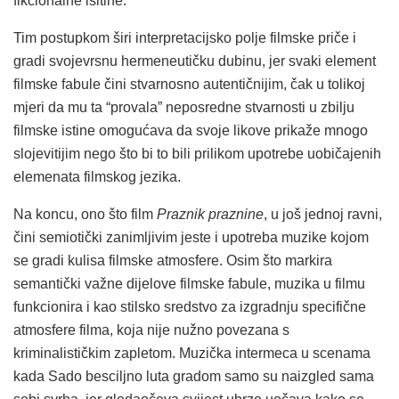
fikcionalne isitine.
Tim postupkom širi interpretacijsko polje filmske priče i
gradi svojevrsnu hermeneutičku dubinu, jer svaki element
filmske fabule čini stvarnosno autentičnijim, čak u tolikoj
mjeri da mu ta “provala” neposredne stvarnosti u zbilju
filmske istine omogućava da svoje likove prikaže mnogo
slojevitijim nego što bi to bili prilikom upotrebe uobičajenih
elemenata filmskog jezika.
Na koncu, ono što film
Praznik praznine
, u još jednoj ravni,
čini semiotički zanimljivim jeste i upotreba muzike kojom
se gradi kulisa filmske atmosfere. Osim što markira
semantički važne dijelove filmske fabule, muzika u filmu
funkcionira i kao stilsko sredstvo za izgradnju specifične
atmosfere filma, koja nije nužno povezana s
kriminalističkim zapletom. Muzička intermeca u scenama
kada Sado besciljno luta gradom samo su naizgled sama