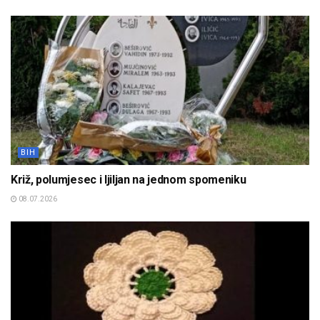
BIH
Križ, polumjesec i ljiljan na jednom spomeniku
08.07.2026