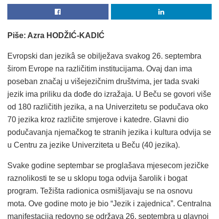
Piše: Azra HODŽIĆ-KADIĆ
Evropski dan jezikâ se obilježava svakog 26. septembra
širom Evrope na različitim institucijama. Ovaj dan ima
poseban značaj u višejezičnim društvima, jer tada svaki
jezik ima priliku da dođe do izražaja. U Beču se govori više
od 180 različitih jezika, a na Univerzitetu se podučava oko
70 jezika kroz različite smjerove i katedre. Glavni dio
podučavanja njemačkog te stranih jezika i kultura odvija se
u Centru za jezike Univerziteta u Beču (40 jezika).
Svake godine septembar se proglašava mjesecom jezičke
raznolikosti te se u sklopu toga odvija šarolik i bogat
program. Težišta radionica osmišljavaju se na osnovu
mota. Ove godine moto je bio “Jezik i zajednica”. Centralna
manifestacija redovno se održava 26. septembra u glavnoj