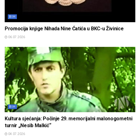
BIH
Promocija knjige Nihada Nine Ćatića u BKC-u Živinice
06.07.2026
BIH
Kultura sjećanja: Počinje 29. memorijalni malonogometni
turnir „Nesib Malkić“
04.07.2026