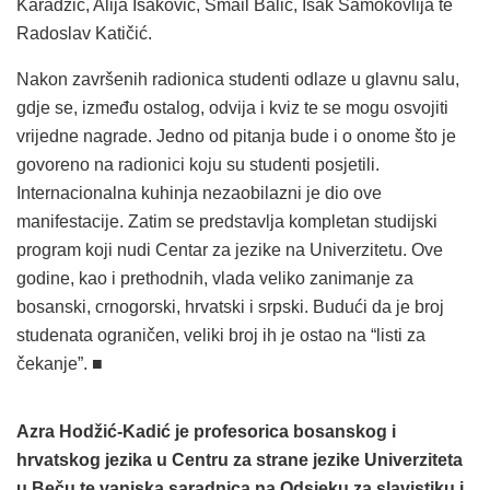
Karadžić, Alija Isaković, Smail Balić, Isak Samokovlija te
Radoslav Katičić.
Nakon završenih radionica studenti odlaze u glavnu salu,
gdje se, između ostalog, odvija i kviz te se mogu osvojiti
vrijedne nagrade. Jedno od pitanja bude i o onome što je
govoreno na radionici koju su studenti posjetili.
Internacionalna kuhinja nezaobilazni je dio ove
manifestacije. Zatim se predstavlja kompletan studijski
program koji nudi Centar za jezike na Univerzitetu. Ove
godine, kao i prethodnih, vlada veliko zanimanje za
bosanski, crnogorski, hrvatski i srpski. Budući da je broj
studenata ograničen, veliki broj ih je ostao na “listi za
čekanje”. ■
Azra Hodžić-Kadić je profesorica bosanskog i
hrvatskog jezika u Centru za strane jezike Univerziteta
u Beču te vanjska saradnica na Odsjeku za slavistiku i