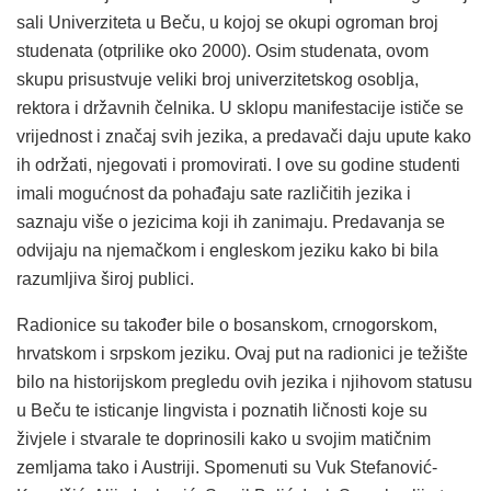
sali Univerziteta u Beču, u kojoj se okupi ogroman broj
studenata (otprilike oko 2000). Osim studenata, ovom
skupu prisustvuje veliki broj univerzitetskog osoblja,
rektora i državnih čelnika. U sklopu manifestacije ističe se
vrijednost i značaj svih jezika, a predavači daju upute kako
ih održati, njegovati i promovirati. I ove su godine studenti
imali mogućnost da pohađaju sate različitih jezika i
saznaju više o jezicima koji ih zanimaju. Predavanja se
odvijaju na njemačkom i engleskom jeziku kako bi bila
razumljiva široj publici.
Radionice su također bile o bosanskom, crnogorskom,
hrvatskom i srpskom jeziku. Ovaj put na radionici je težište
bilo na historijskom pregledu ovih jezika i njihovom statusu
u Beču te isticanje lingvista i poznatih ličnosti koje su
živjele i stvarale te doprinosili kako u svojim matičnim
zemljama tako i Austriji. Spomenuti su Vuk Stefanović-