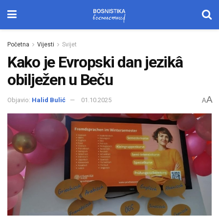
Početna
Vijesti
Svijet
Kako je Evropski dan jezikâ
obilježen u Beču
A
Objavio:
Halid Bulić
01.10.2025
A