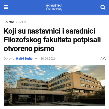
Početna
Jezik
Koji su nastavnici i saradnici
Filozofskog fakulteta potpisali
otvoreno pismo
A
Objavio:
Halid Bulić
10.06.2026
A