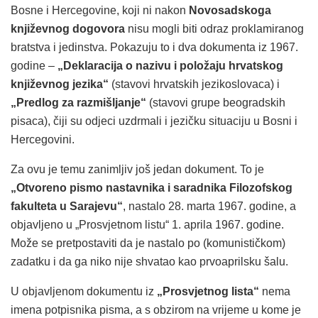
Bosne i Hercegovine, koji ni nakon
Novosadskoga
književnog dogovora
nisu mogli biti odraz proklamiranog
bratstva i jedinstva. Pokazuju to i dva dokumenta iz 1967.
godine –
„Deklaracija o nazivu i položaju hrvatskog
književnog jezika“
(stavovi hrvatskih jezikoslovaca) i
„Predlog za razmišljanje“
(stavovi grupe beogradskih
pisaca), čiji su odjeci uzdrmali i jezičku situaciju u Bosni i
Hercegovini.
Za ovu je temu zanimljiv još jedan dokument. To je
„Otvoreno pismo nastavnika i saradnika Filozofskog
fakulteta u Sarajevu“
, nastalo 28. marta 1967. godine, a
objavljeno u „Prosvjetnom listu“ 1. aprila 1967. godine.
Može se pretpostaviti da je nastalo po (komunističkom)
zadatku i da ga niko nije shvatao kao prvoaprilsku šalu.
U objavljenom dokumentu iz
„Prosvjetnog lista“
nema
imena potpisnika pisma, a s obzirom na vrijeme u kome je