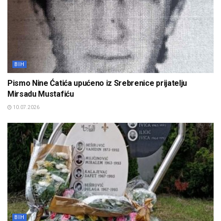
BIH
Pismo Nine Ćatića upućeno iz Srebrenice prijatelju
Mirsadu Mustafiću
10.07.2026
BIH