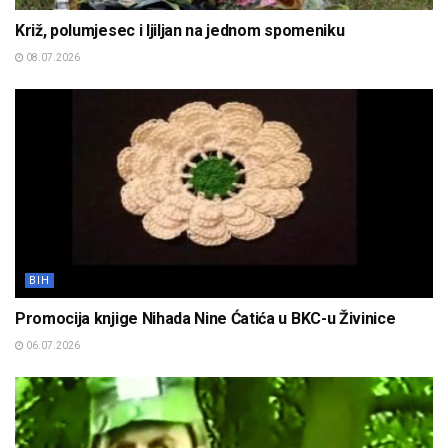
Križ, polumjesec i ljiljan na jednom spomeniku
08.07.2026
BIH
Promocija knjige Nihada Nine Ćatića u BKC-u Živinice
06.07.2026