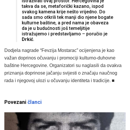
istraživati ovaj prostor. Hercegovina je
takva da se, metaforički kazano, ispod
svakog kamena krije nešto vrijedno. Do
sada smo otkrili tek manji dio njene bogate
kulturne baštine, a pred nama je obaveza
da je u budućnosti još temeljitije
istražujemo i predstavljamo – poručio je
Drkić
.
Dodjela nagrade “Fevzija Mostarac” ocijenjena je kao
važan doprinos očuvanju i promociji kulturno-duhovne
baštine Hercegovine. Organizatori su naglasili da ovakva
priznanja doprinose jačanju svijesti o značaju naučnog
rada i njegovoj ulozi u očuvanju identiteta i tradicije. ■
Povezani
članci