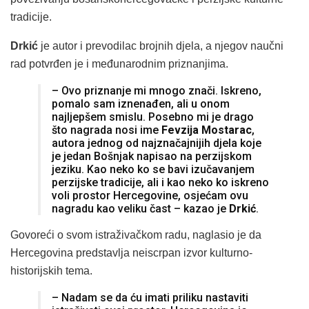
tradicije.
Drkić
je autor i prevodilac brojnih djela, a njegov naučni
rad potvrđen je i međunarodnim priznanjima.
– Ovo priznanje mi mnogo znači. Iskreno,
pomalo sam iznenađen, ali u onom
najljepšem smislu. Posebno mi je drago
što nagrada nosi ime
Fevzija Mostarac
,
autora jednog od najznačajnijih djela koje
je jedan Bošnjak napisao na perzijskom
jeziku. Kao neko ko se bavi izučavanjem
perzijske tradicije, ali i kao neko ko iskreno
voli prostor Hercegovine, osjećam ovu
nagradu kao veliku čast – kazao je
Drkić
.
Govoreći o svom istraživačkom radu, naglasio je da
Hercegovina predstavlja neiscrpan izvor kulturno-
historijskih tema.
– Nadam se da ću imati priliku nastaviti