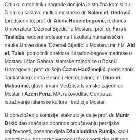
Odluku o dobitniku nagrade donijela je stručna komisija u
čijem su sastavu muftija mostarski dr.
Salem ef. Dedović
(predsjednik); prof. dr.
Alena Huseinbegović
, rektorica
Univerziteta “Džemal Bijedić” u Mostaru; prof. dr.
Faruk
Taslidža
, redovni profesor na Fakultetu humanističkih
nauka Univerziteta “Džemal Bijedić” u Mostaru; mr. hfz.
Aid
ef. Tulek
, pomoćnik direktora Karađoz-begove medrese u
Mostaru i član Sabora Islamske zajednice u Bosni i
Hercegovini; prof. dr. šejh
Ćazim Hadžimejlić
, predsjednik
Tarikatskog centra Bosne i Hercegovine; mr.
Dino ef.
Maksumić
, glavni imam Medžlisa Islamske zajednice
Mostar, i
Azem Feriz
, MA, rukovodilac Centra za
istraživanje islamske kulture i tradicije Mostar.
U obrazloženju komisije istaknuto je da je prof. dr.
Munir
Drkić
dao značajan doprinos proučavanju perzijske
književnosti, posebno djela
Džalaluddina Rumija
, kao i
povezivanju bosanskohercegovačke i perzijske kulturne