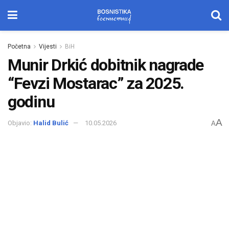
Početna
Vijesti
BiH
Munir Drkić dobitnik nagrade
“Fevzi Mostarac” za 2025.
godinu
A
Objavio:
Halid Bulić
10.05.2026
A