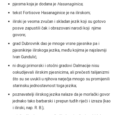
pjesma koja je dodana je
Hasanaginica
;
tekst Fortisove Hasanaginice je na ilirskom;
ilirski je veoma zvučan i skladan jezik koji su gotovo
posve zapustili čak i obrazovani narodi koji njime
govore;
grad Dubrovnik dao je mnoge vrsne pjesnike pa i
pjesnikinje ilirskoga jezika, među kojima je najslavniji
Ivan Gundulić;
ni drugi primorski i otočni gradovi Dalmacije nisu
oskudijevali ilirskim pjesnicima, ali prečesti talijanizmi
što su se uvukli u njihova narječja mnogo su promijenili
starinsku jednostavnost toga jezika;
poznavatelji ilirskog jezika nalaze da je morlački govor
jednako tako barbarski i prepun tuđih riječi i izraza (kao
i ilirski, nap. R. B.);