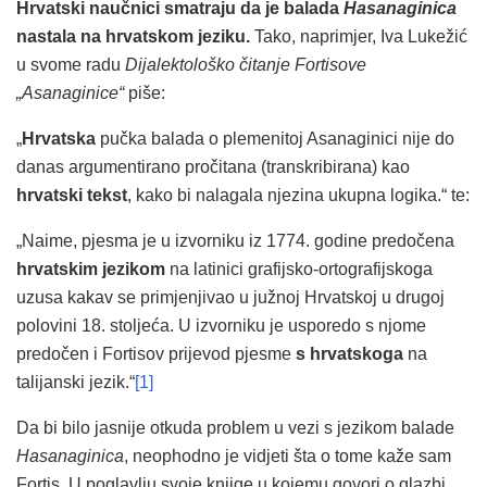
Hrvatski naučnici smatraju da je balada
Hasanaginica
nastala na hrvatskom jeziku.
Tako, naprimjer, Iva Lukežić
u svome radu
Dijalektološko čitanje Fortisove
„Asanaginice“
piše:
„
Hrvatska
pučka balada o plemenitoj Asanaginici nije do
danas argumentirano pročitana (transkribirana) kao
hrvatski tekst
, kako bi nalagala njezina ukupna logika.“ te:
„Naime, pjesma je u izvorniku iz 1774. godine predočena
hrvatskim jezikom
na latinici grafijsko-ortografijskoga
uzusa kakav se primjenjivao u južnoj Hrvatskoj u drugoj
polovini 18. stoljeća. U izvorniku je usporedo s njome
predočen i Fortisov prijevod pjesme
s hrvatskoga
na
talijanski jezik.“
[1]
Da bi bilo jasnije otkuda problem u vezi s jezikom balade
Hasanaginica
, neophodno je vidjeti šta o tome kaže sam
Fortis. U poglavlju svoje knjige u kojemu govori o glazbi,