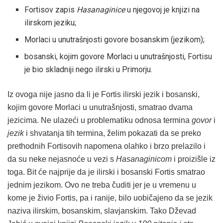
Fortisov zapis
Hasanaginice
u njegovoj je knjizi na
ilirskom jeziku;
Morlaci u unutrašnjosti govore bosanskim (jezikom);
bosanski, kojim govore Morlaci u unutrašnjosti, Fortisu
je bio skladniji nego ilirski u Primorju.
Iz ovoga nije jasno da li je Fortis ilirski jezik i bosanski,
kojim govore Morlaci u unutrašnjosti, smatrao dvama
jezicima. Ne ulazeći u problematiku odnosa termina
govor
i
jezik
i shvatanja tih termina, želim pokazati da se preko
prethodnih Fortisovih napomena olahko i brzo prelazilo i
da su neke nejasnoće u vezi s
Hasanaginicom
i proizišle iz
toga. Bit će najprije da je ilirski i bosanski Fortis smatrao
jednim jezikom. Ovo ne treba čuditi jer je u vremenu u
kome je živio Fortis, pa i ranije, bilo uobičajeno da se jezik
naziva ilirskim, bosanskim, slavjanskim. Tako Dževad