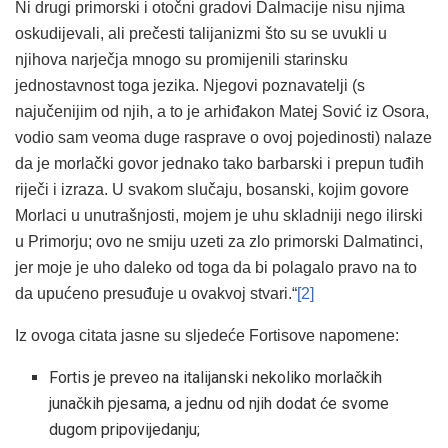
Ni drugi primorski i otočni gradovi Dalmacije nisu njima
oskudijevali, ali prečesti talijanizmi što su se uvukli u
njihova narječja mnogo su promijenili starinsku
jednostavnost toga jezika. Njegovi poznavatelji (s
najučenijim od njih, a to je arhiđakon Matej Sović iz Osora,
vodio sam veoma duge rasprave o ovoj pojedinosti) nalaze
da je morlački govor jednako tako barbarski i prepun tuđih
riječi i izraza. U svakom slučaju, bosanski, kojim govore
Morlaci u unutrašnjosti, mojem je uhu skladniji nego ilirski
u Primorju; ovo ne smiju uzeti za zlo primorski Dalmatinci,
jer moje je uho daleko od toga da bi polagalo pravo na to
da upućeno presuđuje u ovakvoj stvari.“
[2]
Iz ovoga citata jasne su sljedeće Fortisove napomene:
Fortis je preveo na italijanski nekoliko morlačkih
junačkih pjesama, a jednu od njih dodat će svome
dugom pripovijedanju;