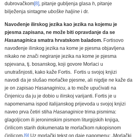
dubrovačkom
[8]
, pitanje gubljenja glasa
h
, pitanje
bilježenja sintagme
uboške haljine
i dr.
Navođenje ilirskog jezika kao jezika na kojemu je
pjesma zapisana, ne može biti opravdanje da se
Hasanaginica
smatra hrvatskom baladom.
Fortisovo
navođenje ilirskog jezika na kome je pjesma objavljena
nikako ne znači negiranje jezika na kome je pjesma
spjevana, tj. bosanskog, koji govore Morlaci u
unutrašnjosti, kako kaže Fortis. Fortis u svojoj knjizi
navodi da je slušao morlačke pjesme, ali nigdje ne kaže da
je on zapisao
Hasanaginicu
, a to može upućivati na
činjenicu da ju je dobio u ilirskoj varijanti. Fortis je u
napomenama ispod italijanskog prijevoda u svojoj knjizi
naveo prva četiri stiha
Hasanaginice
trima pismima:
glagoljicom ili jeronimskim pismom liturgijskih knjiga,
ćirilicom starih dokumenata te morlačkom rukopisnom
ćirilicom.
[9]
Uz morlački tekst on daje napomenu: „Morlački