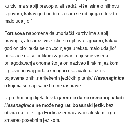
kurziv ima slabiji pravopis, ali sadrži više istine o njihovu
izgovoru, kakav god on bio; ja sam se od njega u tekstu
malo udaljio.”
Fortisova
napomena da „morlački kurziv ima slabiji
pravopis, ali sadrži više istine o njihovu izgovoru, kakav
god on bio“ te da se on „od njega u tekstu malo udaljio”
pokazuje da su prilikom zapisivanja pjesme vršena
prilagođavanja onome što je on nazivao ilirskim jezikom.
Upravo bi ovaj podatak mogao ukazivati na uzrok
pojavama onih „neriješenih jezičkih pitanja“
Hasanaginice
o kojima su napisane brojne rasprave.
Iz prethodnog dijela teksta
jasno je da se usmenoj baladi
Hasanaginica
ne može negirati bosanski jezik,
bez
obzira na to je li ga
Fortis
izjednačavao s ilirskim ili ga
smatrao posebnim jezikom.