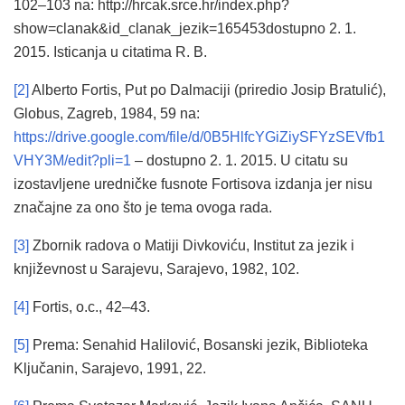
102–103 na: http://hrcak.srce.hr/index.php?
show=clanak&id_clanak_jezik=165453dostupno 2. 1.
2015. Isticanja u citatima R. B.
[2]
Alberto Fortis, Put po Dalmaciji (priredio Josip Bratulić),
Globus, Zagreb, 1984, 59 na:
https://drive.google.com/file/d/0B5HlfcYGiZiySFYzSEVfb1
VHY3M/edit?pli=1
– dostupno 2. 1. 2015. U citatu su
izostavljene uredničke fusnote Fortisova izdanja jer nisu
značajne za ono što je tema ovoga rada.
[3]
Zbornik radova o Matiji Divkoviću, Institut za jezik i
književnost u Sarajevu, Sarajevo, 1982, 102.
[4]
Fortis, o.c., 42–43.
[5]
Prema: Senahid Halilović, Bosanski jezik, Biblioteka
Ključanin, Sarajevo, 1991, 22.