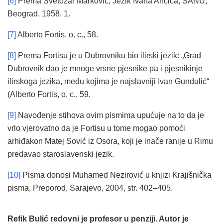
[6]
Prema Svetozar Marković, Jezik Ivana Ančića, SANU,
Beograd, 1958, 1.
[7]
Alberto Fortis, o. c., 58.
[8]
Prema Fortisu je u Dubrovniku bio ilirski jezik: „Grad
Dubrovnik dao je mnoge vrsne pjesnike pa i pjesnikinje
ilirskoga jezika, među kojima je najslavniji Ivan Gundulić“
(Alberto Fortis, o. c., 59.
[9]
Navođenje stihova ovim pismima upućuje na to da je
vrlo vjerovatno da je Fortisu u tome mogao pomoći
arhiđakon Matej Sović iz Osora, koji je inače ranije u Rimu
predavao staroslavenski jezik.
[10]
Pisma donosi Muhamed Nezirović u knjizi Krajišnička
pisma, Preporod, Sarajevo, 2004, str. 402–405.
Refik Bulić redovni je profesor u penziji. Autor je