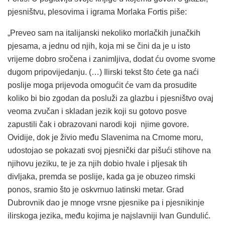
pjesništvu, plesovima i igrama Morlaka Fortis piše:
„Preveo sam na italijanski nekoliko morlačkih junačkih
pjesama, a jednu od njih, koja mi se čini da je u isto
vrijeme dobro sročena i zanimljiva, dodat ću ovome svome
dugom pripovijedanju. (…) Ilirski tekst što ćete ga naći
poslije moga prijevoda omogućit će vam da prosudite
koliko bi bio zgodan da posluži za glazbu i pjesništvo ovaj
veoma zvučan i skladan jezik koji su gotovo posve
zapustili čak i obrazovani narodi koji njime govore.
Ovidije, dok je živio među Slavenima na Crnome moru,
udostojao se pokazati svoj pjesnički dar pišući stihove na
njihovu jeziku, te je za njih dobio hvale i pljesak tih
divljaka, premda se poslije, kada ga je obuzeo rimski
ponos, sramio što je oskvrnuo latinski metar. Grad
Dubrovnik dao je mnoge vrsne pjesnike pa i pjesnikinje
ilirskoga jezika, među kojima je najslavniji Ivan Gundulić.