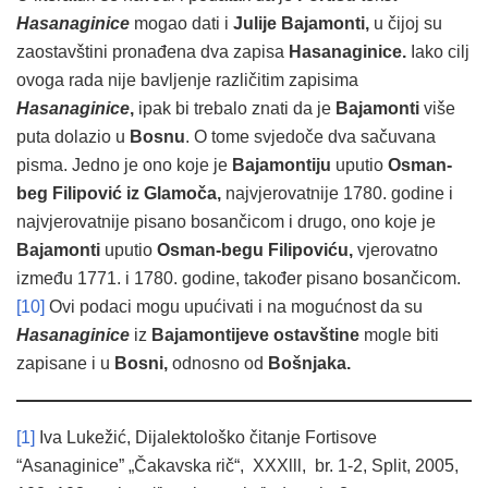
Hasanaginice
mogao dati i
Julije Bajamonti,
u čijoj su
zaostavštini pronađena dva zapisa
Hasanaginice.
Iako cilj
ovoga rada nije bavljenje različitim zapisima
Hasanaginice
,
ipak bi trebalo znati da je
Bajamonti
više
puta dolazio u
Bosnu
. O tome svjedoče dva sačuvana
pisma. Jedno je ono koje je
Bajamontiju
uputio
Osman-
beg Filipović iz Glamoča,
najvjerovatnije 1780. godine i
najvjerovatnije pisano bosančicom i drugo, ono koje je
Bajamonti
uputio
Osman-begu
Filipoviću,
vjerovatno
između 1771. i 1780. godine, također pisano bosančicom.
[10]
Ovi podaci mogu upućivati i na mogućnost da su
Hasanag
inice
iz
Bajamontijeve ostavštine
mogle biti
zapisane i u
Bosni,
odnosno od
Bošnjaka.
[1]
Iva Lukežić, Dijalektološko čitanje Fortisove
“Asanaginice” „Čakavska rič“, XXXlll, br. 1-2, Split, 2005,