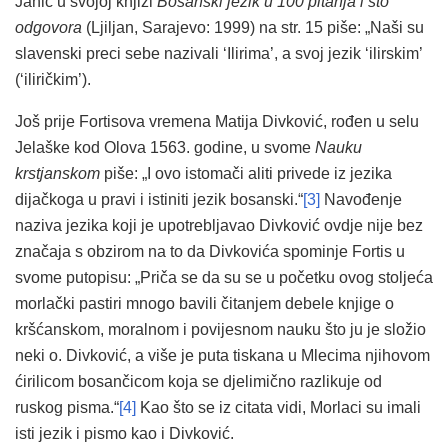
Jahić u svojoj knjizi
Bosanski jezik u 100 pitanja i sto
odgovora
(Ljiljan, Sarajevo: 1999) na str. 15 piše: „Naši su
slavenski preci sebe nazivali ‘Ilirima’, a svoj jezik ‘ilirskim’
(‘iliričkim’).
Još prije Fortisova vremena Matija Divković, rođen u selu
Jelaške kod Olova 1563. godine, u svome
Nauku
krstjanskom
piše: „I ovo istomači aliti privede iz jezika
dijačkoga u pravi i istiniti jezik bosanski.“
[3]
Navođenje
naziva jezika koji je upotrebljavao Divković ovdje nije bez
značaja s obzirom na to da Divkovića spominje Fortis u
svome putopisu: „Priča se da su se u početku ovog stoljeća
morlački pastiri mnogo bavili čitanjem debele knjige o
kršćanskom, moralnom i povijesnom nauku što ju je složio
neki o. Divković, a više je puta tiskana u Mlecima njihovom
ćirilicom bosančicom koja se djelimično razlikuje od
ruskog pisma.“
[4]
Kao što se iz citata vidi, Morlaci su imali
isti jezik i pismo kao i Divković.