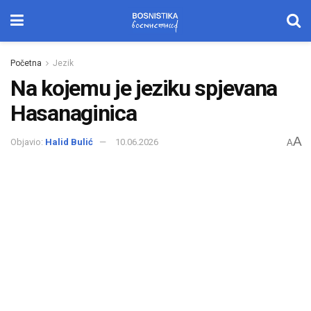
Početna
Jezik
Na kojemu je jeziku spjevana
Hasanaginica
A
Objavio:
Halid Bulić
10.06.2026
A