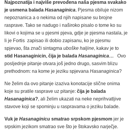
Najpoznatija i najviše prevođena naša pjesma svakako
je usmena balada
Hasanaginica
.
Pjesma obiluje nizom
nepoznanica a o nekima od njih napisane su brojne
rasprave. Tako se nadugo i naširoko pisalo o tome ko su
likovi o kojima se u pjesmi pjeva, gdje je pjesma nastala, je
li je Fortis zapisao ili dobio zapisanu, ko je pjesmu
spjevao, šta znači sintagma
uboške haljine
, kakav je to
stid Hasanaginicin, čija je balada
Hasanaginica
…
Ovo
posljednje pitanje otvara još jedno drugo, sasvim blizu
prethodnom: na kome je jeziku spjevana
Hasanaginica
?
Ne želim da ovo pitanje izaziva konotacije slične onima
koje su pratile rasprave uz pitanje:
čija je balada
Hasanaginica
?
, ali želim ukazati na neke neprihvatljive
stavove koji se spominju u raspravama o jeziku balade.
Vuk je
Hasanaginicu
smatrao srpskom pjesmom
jer je
srpskim jezikom smatrao sve što je štokavsko narječje.