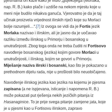
pjesmama on kaže kako je vidio „gdjekojega (Morlaka,
nap. R. B.) kako plače i uzdiše na nekom mjestu koje u
meni nije budilo nikakva ganuća. Vjerovatno je da je taj
učinak proizvela vrijednost ilirskih riječi koje su Morlaci
bolje razumjeli…“.
[7]
Iz ovoga se vidi da je
Fortis
jezik
Morlaka
nazivao i ilirskim, ali je jasno da je uočavao
razliku između ilirskog u Primorju i bosanskog u
unutrašnjosti. Zbog toga onda ne treba čuditi ni
Fortisovo
navođenje bosanskog (jezika) kojim govore
Morlaci
u
unutrašnjosti, i ilirskog, kojim se govori u Primorju.
Miješanje naziva ilirski i bosanski,
kao što je pokazano u
prethodnom dijelu rada, nije u prošlosti bilo neuobičajeno.
Navođenje ilirskog jezika kao jezika na kojemu je pjesma
zapisana
(a ne ispjevana, isticanje i napomena R. B.)
može pokazati put rješenja nekih jezičkih pitanja iz
Hasanaginice
. To je prije svega pitanje zamjene jata, koje
je u pjesmi kao u Fortisovu ilirskom, zapravo