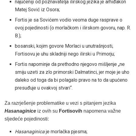
najučeniji od poznavatelja ilirskog jezika je arhiđakon
Matej Sović iz Osora;
Fortis je sa Sovićem vodio veoma duge rasprave o
ovoj pojedinosti (o morlačkom i ilirskom govoru, nap. R.
B.);
bosanski, kojim govore Morlaci u unutrašnjosti,
Fortisovu je uhu skladniji nego ilirski u Primorju;
Fortis napominje da prethodno njegovo mišljenje „ne
smiju uzeti za zlo primorski Dalmatinci, jer moje je uho
daleko od toga da bi polagalo pravo na to da upućeno
presuđuje u ovakvoj stvari“.
Za razrješenje problematike u vezi s pitanjem jezika
Hasanaginice
iz ovih su
Fortisovih
napomena važne
sljedeće pojedinosti:
Hasanaginica
je morlačka pjesma;