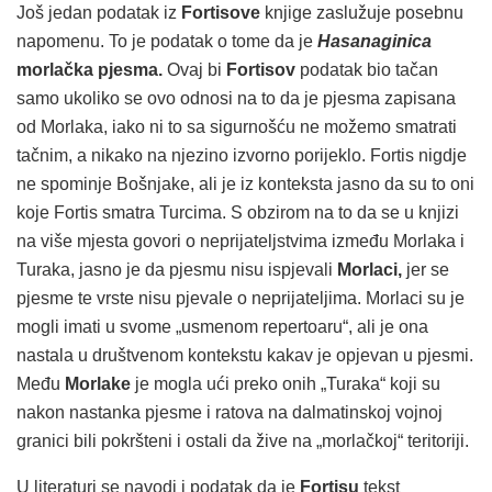
Još jedan podatak iz
Fortisove
knjige zaslužuje posebnu
napomenu. To je podatak o tome da je
Hasanaginica
morlačka pjesma.
Ovaj bi
Fortisov
podatak bio tačan
samo ukoliko se ovo odnosi na to da je pjesma zapisana
od Morlaka, iako ni to sa sigurnošću ne možemo smatrati
tačnim, a nikako na njezino izvorno porijeklo. Fortis nigdje
ne spominje Bošnjake, ali je iz konteksta jasno da su to oni
koje Fortis smatra Turcima. S obzirom na to da se u knjizi
na više mjesta govori o neprijateljstvima između Morlaka i
Turaka, jasno je da pjesmu nisu ispjevali
Morlaci,
jer se
pjesme te vrste nisu pjevale o neprijateljima. Morlaci su je
mogli imati u svome „usmenom repertoaru“, ali je ona
nastala u društvenom kontekstu kakav je opjevan u pjesmi.
Među
Morlake
je mogla ući preko onih „Turaka“ koji su
nakon nastanka pjesme i ratova na dalmatinskoj vojnoj
granici bili pokršteni i ostali da žive na „morlačkoj“ teritoriji.
U literaturi se navodi i podatak da je
Fortisu
tekst