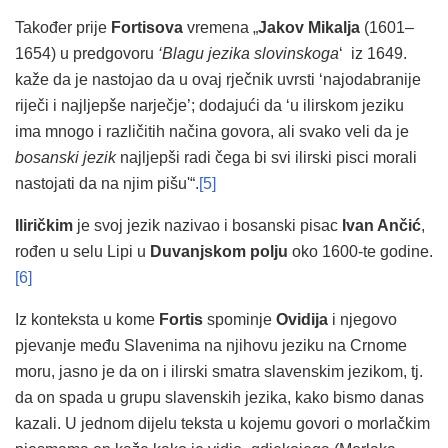
Također prije
Fortisova
vremena „
Jakov Mikalja
(1601–
1654) u predgovoru
‘Blagu jezika slovinskoga
‘ iz 1649.
kaže da je nastojao da u ovaj rječnik uvrsti ‘najodabranije
riječi i najljepše narječje’; dodajući da ‘u ilirskom jeziku
ima mnogo i različitih načina govora, ali svako veli da je
bosanski jezik
najljepši radi čega bi svi ilirski pisci morali
nastojati da na njim pišu'“.
[5]
Iliričkim
je svoj jezik nazivao i bosanski pisac
Ivan Ančić
,
rođen u selu Lipi u
Duvanjskom polju
oko 1600-te godine.
[6]
Iz konteksta u kome
Fortis
spominje
Ovidija
i njegovo
pjevanje među Slavenima na njihovu jeziku na Crnome
moru, jasno je da on i ilirski smatra slavenskim jezikom, tj.
da on spada u grupu slavenskih jezika, kako bismo danas
kazali. U jednom dijelu teksta u kojemu govori o morlačkim