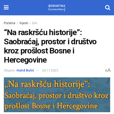
Početna
Vijesti
BiH
“Na raskršću historije”:
Saobraćaj, prostor i društvo
kroz prošlost Bosne i
Hercegovine
A
Objavio:
Halid Bulić
26.11.2025
A