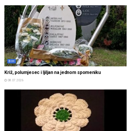
BIH
Križ, polumjesec i ljiljan na jednom spomeniku
08.07.2026