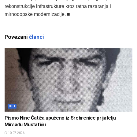
rekonstrukcije infrastrukture kroz ratna razaranja i
mirnodopske modernizacije. ■
Povezani
članci
BIH
Pismo Nine Ćatića upućeno iz Srebrenice prijatelju
Mirsadu Mustafiću
10.07.2026