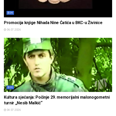
BIH
Promocija knjige Nihada Nine Ćatića u BKC-u Živinice
06.07.2026
BIH
Kultura sjećanja: Počinje 29. memorijalni malonogometni
turnir „Nesib Malkić“
04.07.2026