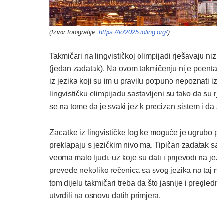
(Izvor fotografije:
https://iol2025.ioling.org/
)
Takmičari na lingvističkoj olimpijadi rješavaju ni
(jedan zadatak). Na ovom takmičenju nije poenta
iz jezika koji su im u pravilu potpuno nepoznati i
lingvističku olimpijadu sastavljeni su tako da su 
se na tome da je svaki jezik precizan sistem i da
Zadatke iz lingvističke logike moguće je ugrubo po
preklapaju s jezičkim nivoima. Tipičan zadatak sa
veoma malo ljudi, uz koje su dati i prijevodi na 
prevede nekoliko rečenica sa svog jezika na taj n
tom dijelu takmičari treba da što jasnije i pregle
utvrdili na osnovu datih primjera.