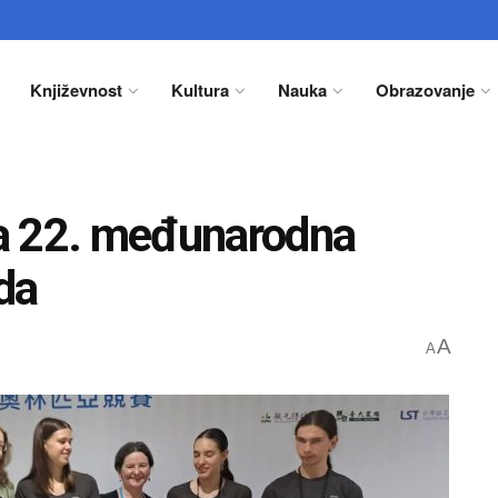
Književnost
Kultura
Nauka
Obrazovanje
a 22. međunarodna
ada
A
A