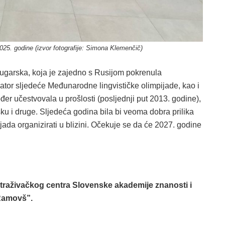
2025. godine (izvor fotografije: Simona Klemenčič)
 Bugarska, koja je zajedno s Rusijom pokrenula
zator sljedeće Međunarodne lingvističke olimpijade, kao i
đer učestvovala u prošlosti (posljednji put 2013. godine),
u i druge. Sljedeća godina bila bi veoma dobra prilika
ada organizirati u blizini. Očekuje se da će 2027. godine
raživačkog centra Slovenske akademije znanosti i
 Ramovš”.