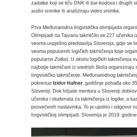
zadatke koji se tiču DNK ili bar-kodova i drugih 
audio snimke ili analiziraju video snimke.
Prva Međunarodna lingvistička olimpijada organi
Olimpijadi na Tajvanu takmičilo se 227 učenika iz
veoma uspješno predstavlja Slovenija, gdje se li
veoma popularnih logičkih takmičenja koje organi
popularno
Zotka
). U okviru logičkih takmičenja s
najbolje takmičare iz srednjih škola organiziraju
lingvističko takmičenje. Međunarodnog takmičenja
pokrenuo
Izidor Hafner
, godišnje pohađa oko 35
Sloveniji. Dok hiljade mentora u Sloveniji dobro
učenika i studenata za takmičenja iz logike, a ka
posvećenih nastavnika. To je ujedno i odgovor n
lingvističkoj olimpijadi. Slovenija je 2019. godin