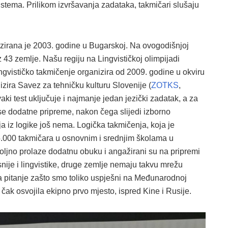
sistema. Prilikom izvršavanja zadataka, takmičari slušaju
zirana je 2003. godine u Bugarskoj. Na ovogodišnjoj
 43 zemlje. Našu regiju na Lingvističkoj olimpijadi
ngvističko takmičenje organizira od 2009. godine u okviru
zira Savez za tehničku kulturu Slovenije (
ZOTKS
,
vaki test uključuje i najmanje jedan jezički zadatak, a za
 se dodatne pripreme, nakon čega slijedi izborno
 iz logike još nema. Logička takmičenja, koja je
.000 takmičara u osnovnim i srednjim školama u
voljno prolaze dodatnu obuku i angažirani su na pripremi
snije i lingvistike, druge zemlje nemaju takvu mrežu
a pitanje zašto smo toliko uspješni na Međunarodnoj
e čak osvojila ekipno prvo mjesto, ispred Kine i Rusije.