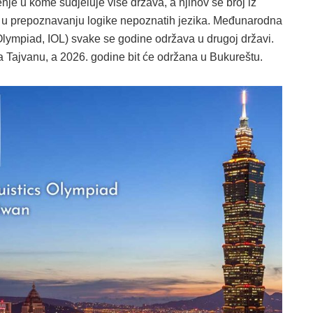
nje u kome sudjeluje više država, a njihov se broj iz
u u prepoznavanju logike nepoznatih jezika. Međunarodna
s Olympiad, IOL) svake se godine održava u drugoj državi.
a Tajvanu, a 2026. godine bit će održana u Bukureštu.