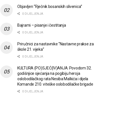
Objavljen “Rječnik bosanskih slivenica”
0 DIJELJENJA
Bajrami – pisanje i čestitanja
0 DIJELJENJA
Priručnici za nastavnike “Nastavne prakse za
škole 21. vijeka”
0 DIJELJENJA
KULTURA (PO)SJEĆ(IV)ANJA: Povodom 32.
godišnjice sjećanja na pogibiju heroja
oslobodilačkog rata Nesiba Malkića i dijela
Komande 210. viteške oslobodilačke brigade
0 DIJELJENJA