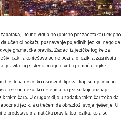
z zadataka, i to individualno (obično pet zadataka) i ekipno
 da učenici pokažu poznavanje pojedinih jezika, nego da
zdvoje gramatička pravila. Zadaci iz jezičke logike za
rješivi čak i ako rješavalac ne poznaje jezik, a zasnivaju
 se pravila tog sistema mogu utvrditi pomoću logike.
dijeliti na nekoliko osnovnih tipova, koji se djelimično
stoji se od nekoliko rečenica na jeziku koji poznaje
jezik takmičara. U drugom dijelu zadatka takmičar treba da
epoznati jezik, a u trećem da obrazloži svoje rješenje. U
dnije predstave gramatička pravila tog jezika, koja su