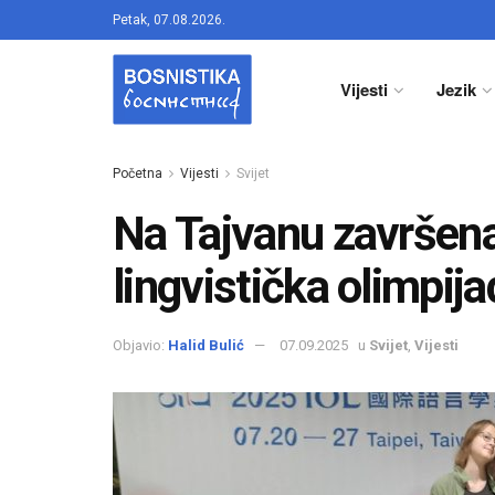
Petak, 07.08.2026.
Vijesti
Jezik
Početna
Vijesti
Svijet
Na Tajvanu završen
lingvistička olimpij
Objavio:
Halid Bulić
07.09.2025
u
Svijet
,
Vijesti