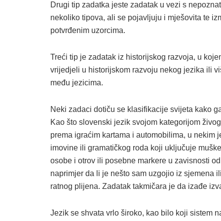
Drugi tip zadatka jeste zadatak u vezi s nepozn
nekoliko tipova, ali se pojavljuju i mješovita te 
potvrđenim uzorcima.
Treći tip je zadatak iz historijskog razvoja, u ko
vrijedjeli u historijskom razvoju nekog jezika ili 
među jezicima.
Neki zadaci dotiču se klasifikacije svijeta kako g
Kao što slovenski jezik svojom kategorijom živo
prema igraćim kartama i automobilima, u nekim j
imovine ili gramatičkog roda koji uključuje muš
osobe i otrov ili posebne markere u zavisnosti o
naprimjer da li je nešto sam uzgojio iz sjemena ili
ratnog plijena. Zadatak takmičara je da izađe iz
Jezik se shvata vrlo široko, kao bilo koji sistem n