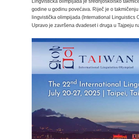
Lingvistička olimpijada je srednjoškolsko takmiče
godine u godinu povećava. Riječ je o takmičenj
lingvistička olimpijada (International Linguistic
Upravo je završena dvadeset i druga u Tajpeju n