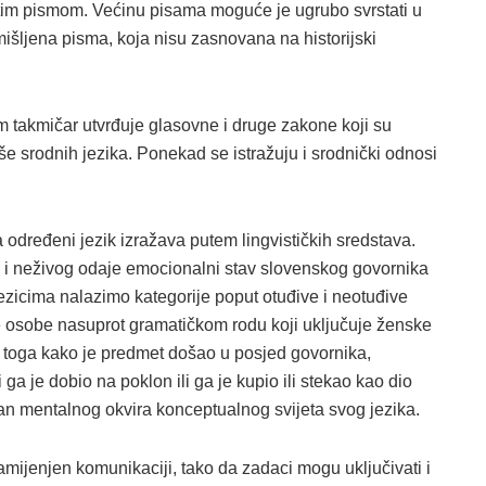
atim pismom. Većinu pisama moguće je ugrubo svrstati u
izmišljena pisma, koja nisu zasnovana na historijski
jem takmičar utvrđuje glasovne i druge zakone koji su
više srodnih jezika. Ponekad se istražuju i srodnički odnosi
a određeni jezik izražava putem lingvističkih sredstava.
g i neživog odaje emocionalni stav slovenskog govornika
ezicima nalazimo kategorije poput otuđive i neotuđive
ke osobe nasuprot gramatičkom rodu koji uključuje ženske
d toga kako je predmet došao u posjed govornika,
 ga je dobio na poklon ili ga je kupio ili stekao kao dio
van mentalnog okvira konceptualnog svijeta svog jezika.
amijenjen komunikaciji, tako da zadaci mogu uključivati ​​i