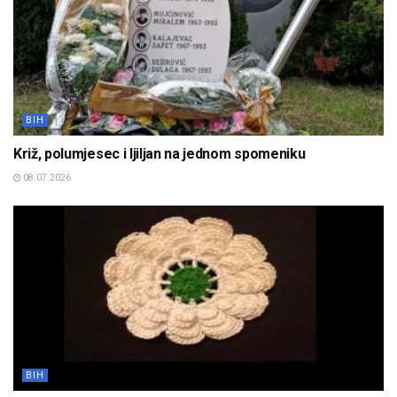
BIH
Križ, polumjesec i ljiljan na jednom spomeniku
08.07.2026
BIH