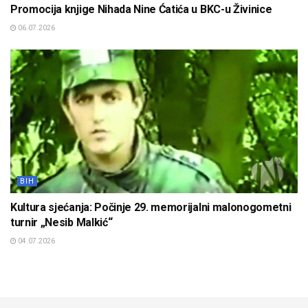
Promocija knjige Nihada Nine Ćatića u BKC-u Živinice
06.07.2026
BIH
Kultura sjećanja: Počinje 29. memorijalni malonogometni
turnir „Nesib Malkić“
04.07.2026