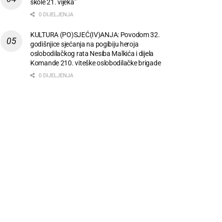
škole 21. vijeka”
0 DIJELJENJA
KULTURA (PO)SJEĆ(IV)ANJA: Povodom 32.
godišnjice sjećanja na pogibiju heroja
oslobodilačkog rata Nesiba Malkića i dijela
Komande 210. viteške oslobodilačke brigade
0 DIJELJENJA