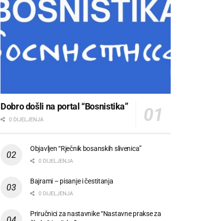
Dobro došli na portal “Bosnistika”
0 DIJELJENJA
Objavljen “Rječnik bosanskih slivenica”
0 DIJELJENJA
Bajrami – pisanje i čestitanja
0 DIJELJENJA
Priručnici za nastavnike “Nastavne prakse za