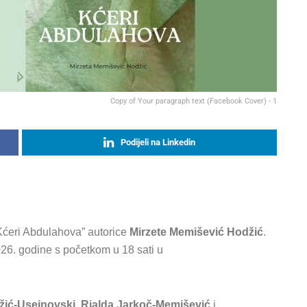
Copy of Your paragraph text (Facebook Cover) - 1
Podijeli na Linkedin
Kćeri Abdulahova” autorice
Mirzete Memišević Hodžić
.
026. godine s početkom u 18 sati u
žić-Usejnovski
,
Rialda Jarkoč-Memišević
i