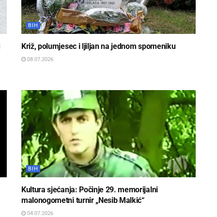
BIH
u
Križ, polumjesec i ljiljan na jednom spomeniku
08.07.2026
BIH
Kultura sjećanja: Počinje 29. memorijalni
malonogometni turnir „Nesib Malkić“
04.07.2026