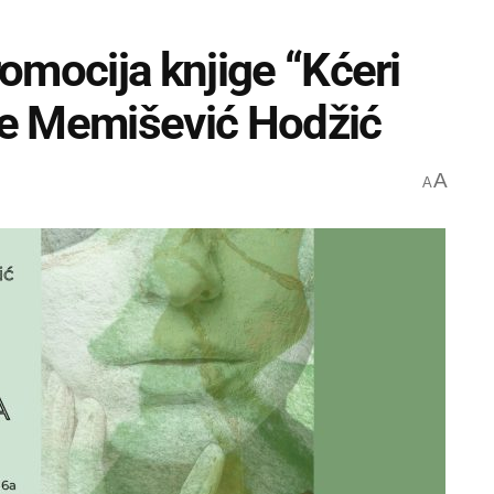
omocija knjige “Kćeri
e Memišević Hodžić
A
A