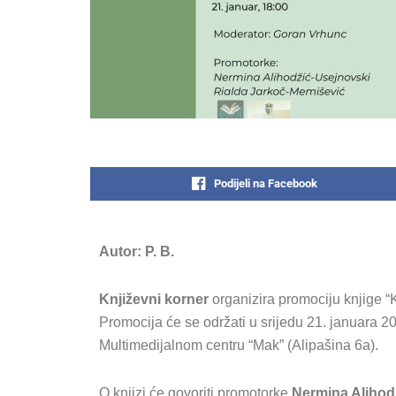
Podijeli na Facebook
Autor: P. B.
Književni korner
organizira promociju knjige “
Promocija će se održati u srijedu 21. januara 2
Multimedijalnom centru “Mak” (Alipašina 6a).
O knjizi će govoriti promotorke
Nermina Alihod