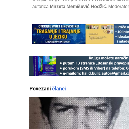
autorica
Mirzeta Memišević Hodžić
. Moderato
Povezani
članci