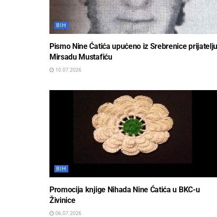
BIH
Pismo Nine Ćatića upućeno iz Srebrenice prijatelj
Mirsadu Mustafiću
10.07.2026
BIH
Promocija knjige Nihada Nine Ćatića u BKC-u
Živinice
06.07.2026