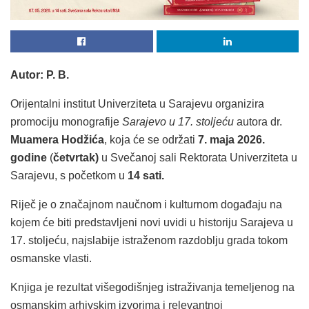
Autor: P. B.
Orijentalni institut Univerziteta u Sarajevu organizira
promociju monografije
Sarajevo u 17. stoljeću
autora dr.
Muamera Hodžića
, koja će se održati
7. maja 2026.
godine
(
četvrtak)
u Svečanoj sali Rektorata Univerziteta u
Sarajevu, s početkom u
14 sati.
Riječ je o značajnom naučnom i kulturnom događaju na
kojem će biti predstavljeni novi uvidi u historiju Sarajeva u
17. stoljeću, najslabije istraženom razdoblju grada tokom
osmanske vlasti.
Knjiga je rezultat višegodišnjeg istraživanja temeljenog na
osmanskim arhivskim izvorima i relevantnoj