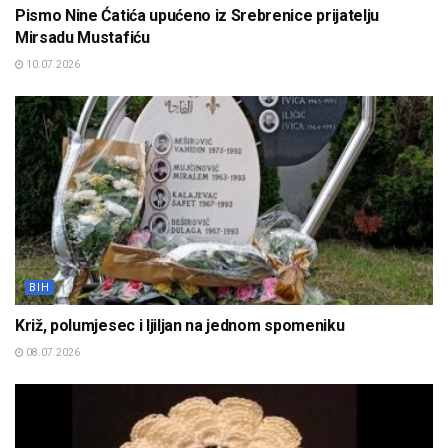
Pismo Nine Ćatića upućeno iz Srebrenice prijatelju
Mirsadu Mustafiću
10.07.2026
BIH
Križ, polumjesec i ljiljan na jednom spomeniku
08.07.2026