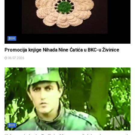
BIH
Promocija knjige Nihada Nine Ćatića u BKC-u Živinice
06.07.2026
BIH