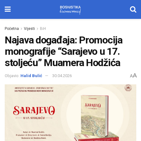
Početna
Vijesti
BiH
Najava događaja: Promocija
monografije “Sarajevo u 17.
stoljeću” Muamera Hodžića
A
Objavio:
Halid Bulić
30.04.2026
A