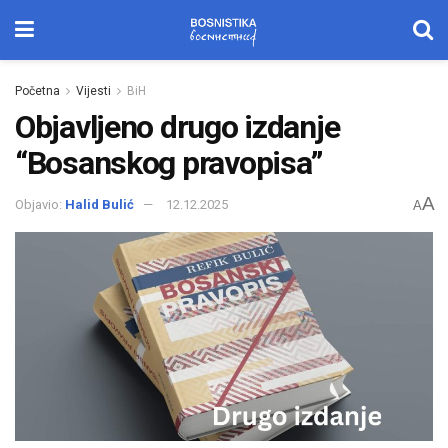
Početna
Vijesti
BiH
Objavljeno drugo izdanje
“Bosanskog pravopisa”
A
Objavio:
Halid Bulić
12.12.2025
A