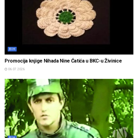
BIH
Promocija knjige Nihada Nine Ćatića u BKC-u Živinice
06.07.2026
BIH