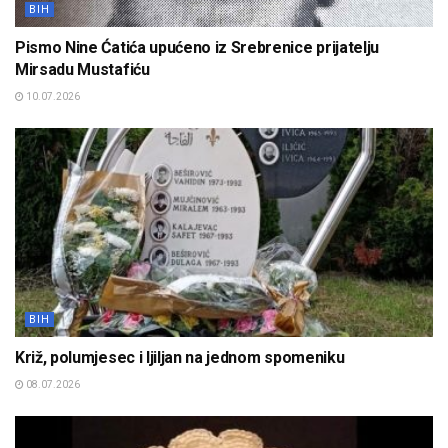
BIH
Pismo Nine Ćatića upućeno iz Srebrenice prijatelju
Mirsadu Mustafiću
10.07.2026
BIH
Križ, polumjesec i ljiljan na jednom spomeniku
08.07.2026