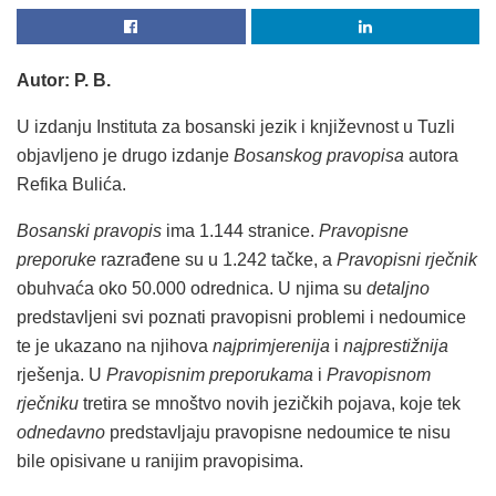
Autor: P. B.
U izdanju Instituta za bosanski jezik i književnost u Tuzli
objavljeno je drugo izdanje
Bosanskog pravopisa
autora
Refika Bulića.
Bosanski pravopis
ima 1.144 stranice.
Pravopisne
preporuke
razrađene su u 1.242 tačke, a
Pravopisni rječnik
obuhvaća oko 50.000 odrednica. U njima su
detaljno
predstavljeni svi poznati pravopisni problemi i nedoumice
te je ukazano na njihova
najprimjerenija
i
najprestižnija
rješenja. U
Pravopisnim preporukama
i
Pravopisnom
rječniku
tretira se mnoštvo novih jezičkih pojava, koje tek
odnedavno
predstavljaju pravopisne nedoumice te nisu
bile opisivane u ranijim pravopisima.