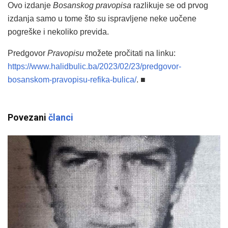
Ovo izdanje
Bosanskog pravopisa
razlikuje se od prvog
izdanja samo u tome što su ispravljene neke uočene
pogreške i nekoliko previda.
Predgovor
Pravopisu
možete pročitati na linku:
https://www.halidbulic.ba/2023/02/23/predgovor-
bosanskom-pravopisu-refika-bulica/
. ■
Povezani
članci