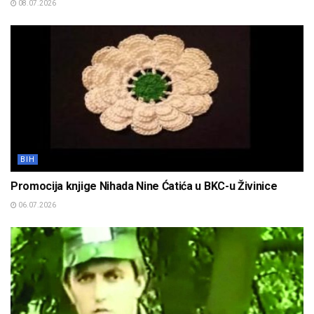
08.07.2026
BIH
Promocija knjige Nihada Nine Ćatića u BKC-u Živinice
06.07.2026