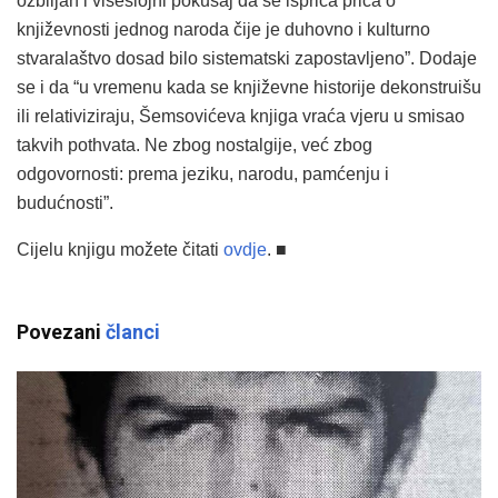
ozbiljan i višeslojni pokušaj da se ispriča priča o
književnosti jednog naroda čije je duhovno i kulturno
stvaralaštvo dosad bilo sistematski zapostavljeno”. Dodaje
se i da “u vremenu kada se književne historije dekonstruišu
ili relativiziraju, Šemsovićeva knjiga vraća vjeru u smisao
takvih pothvata. Ne zbog nostalgije, već zbog
odgovornosti: prema jeziku, narodu, pamćenju i
budućnosti”.
Cijelu knjigu možete čitati
ovdje
. ■
Povezani
članci