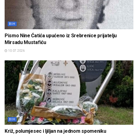
BIH
Pismo Nine Ćatića upućeno iz Srebrenice prijatelju
Mirsadu Mustafiću
10.07.2026
BIH
Križ, polumjesec i ljiljan na jednom spomeniku