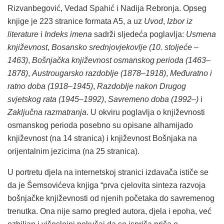
Rizvanbegović, Vedad Spahić i Nadija Rebronja. Opseg
knjige je 223 stranice formata A5, a uz
Uvod
,
Izbor iz
literature
i
Indeks imena
sadrži sljedeća poglavlja:
Usmena
književnost
,
Bosansko srednjovjekovlje (10. stoljeće –
1463)
,
Bošnjačka književnost osmanskog perioda (1463–
1878)
,
Austrougarsko razdoblje (1878–1918)
,
Međuratno i
ratno doba (1918–1945)
,
Razdoblje nakon Drugog
svjetskog rata (1945–1992)
,
Savremeno doba (1992–)
i
Zaključna razmatranja
. U okviru poglavlja o književnosti
osmanskog perioda posebno su opisane alhamijado
književnost (na 14 stranica) i književnost Bošnjaka na
orijentalnim jezicima (na 25 stranica).
U portretu djela na internetskoj stranici izdavača ističe se
da je Šemsovićeva knjiga “prva cjelovita sinteza razvoja
bošnjačke književnosti od njenih početaka do savremenog
trenutka. Ona nije samo pregled autora, djela i epoha, već