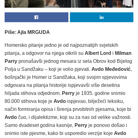
Piše: Ajla MRGUDA
Homersko pitanje jedno je od najpoznatijih svjetskih
pitanja, a odgovor na njega otkrili su
Albert Lord
i
Milman
Parry
pronašavši jednog mesara iz sela Obrov kod Bijelog
Polja u Sandžaku – koji je volio pjevati.
Avdo Međedović
,
bošnjački je Homer iz Sandžaka, koji svojim spjevovima
odgovara na pitanja historije ispjevavši više desetina
hiljada stihova odjednom.
Perry
je 1935. godine snimio
80.000 stihova koje je
Avdo
ispjevao, bilježeći leksiku,
način formiranja opisa i širenja prvobitnih pjesama, koje bi
Avdo
čuo, i dijalektizme, koji su za nas od velike važnosti.
Samo dvadeset godina kasnije,
Perry
je ponovo došao i
snimio iste pjesme, kako bi usporedio verzije koje
Avdo