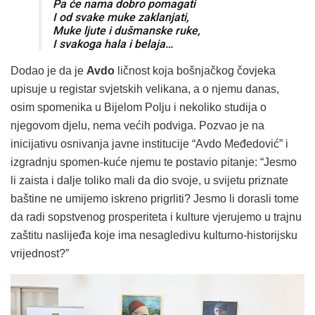
Pa će nama dobro pomagati
I od svake muke zaklanjati,
Muke ljute i dušmanske ruke,
I svakoga hala i belaja…
Dodao je da je
Avdo
ličnost koja bošnjačkog čovjeka
upisuje u registar svjetskih velikana, a o njemu danas,
osim spomenika u Bijelom Polju i nekoliko studija o
njegovom djelu, nema većih podviga. Pozvao je na
inicijativu osnivanja javne institucije “Avdo Međedović” i
izgradnju spomen-kuće njemu te postavio pitanje: “Jesmo
li zaista i dalje toliko mali da dio svoje, u svijetu priznate
baštine ne umijemo iskreno prigrliti? Jesmo li dorasli tome
da radi sopstvenog prosperiteta i kulture vjerujemo u trajnu
zaštitu naslijeđa koje ima nesagledivu kulturno-historijsku
vrijednost?”