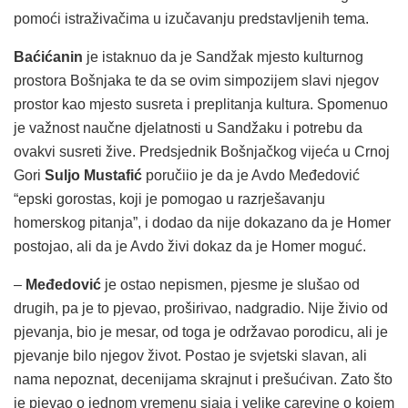
pomoći istraživačima u izučavanju predstavljenih tema.
Baćićanin
je istaknuo da je Sandžak mjesto kulturnog
prostora Bošnjaka te da se ovim simpozijem slavi njegov
prostor kao mjesto susreta i preplitanja kultura. Spomenuo
je važnost naučne djelatnosti u Sandžaku i potrebu da
ovakvi susreti žive. Predsjednik Bošnjačkog vijeća u Crnoj
Gori
Suljo Mustafić
poručiio je da je Avdo Međedović
“epski gorostas, koji je pomogao u razrješavanju
homerskog pitanja”, i dodao da nije dokazano da je Homer
postojao, ali da je Avdo živi dokaz da je Homer moguć.
–
Međedović
je ostao nepismen, pjesme je slušao od
drugih, pa je to pjevao, proširivao, nadgradio. Nije živio od
pjevanja, bio je mesar, od toga je održavao porodicu, ali je
pjevanje bilo njegov život. Postao je svjetski slavan, ali
nama nepoznat, decenijama skrajnut i prešućivan. Zato što
je pjevao o jednom vremenu sjaja i velike carevine o kojem