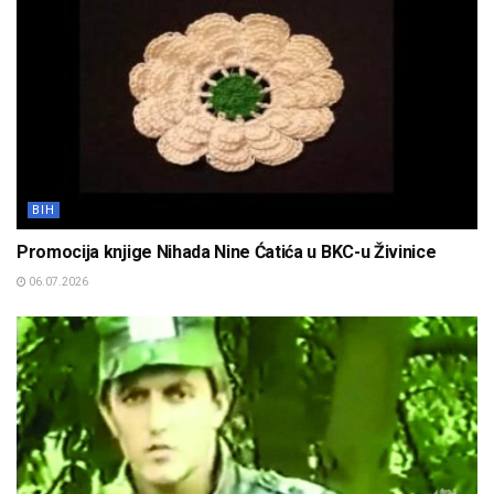
BIH
Promocija knjige Nihada Nine Ćatića u BKC-u Živinice
06.07.2026