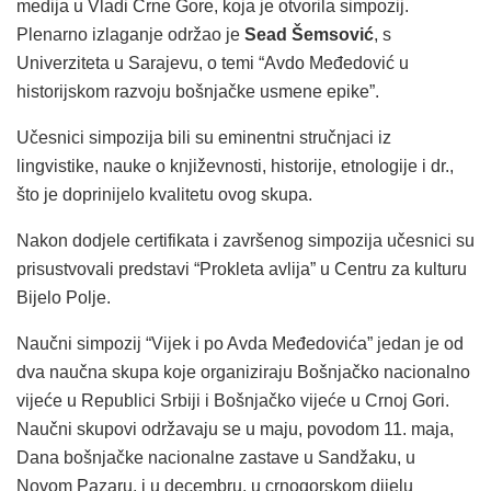
medija u Vladi Crne Gore, koja je otvorila simpozij.
Plenarno izlaganje održao je
Sead Šemsović
, s
Univerziteta u Sarajevu, o temi “Avdo Međedović u
historijskom razvoju bošnjačke usmene epike”.
Učesnici simpozija bili su eminentni stručnjaci iz
lingvistike, nauke o književnosti, historije, etnologije i dr.,
što je doprinijelo kvalitetu ovog skupa.
Nakon dodjele certifikata i završenog simpozija učesnici su
prisustvovali predstavi “Prokleta avlija” u Centru za kulturu
Bijelo Polje.
Naučni simpozij “Vijek i po Avda Međedovića” jedan je od
dva naučna skupa koje organiziraju Bošnjačko nacionalno
vijeće u Republici Srbiji i Bošnjačko vijeće u Crnoj Gori.
Naučni skupovi održavaju se u maju, povodom 11. maja,
Dana bošnjačke nacionalne zastave u Sandžaku, u
Novom Pazaru, i u decembru, u crnogorskom dijelu