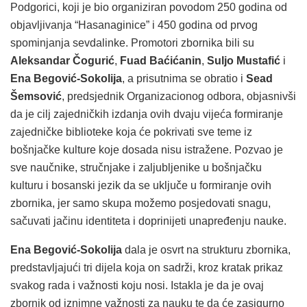
Podgorici, koji je bio organiziran povodom 250 godina od
objavljivanja “Hasanaginice” i 450 godina od prvog
spominjanja sevdalinke. Promotori zbornika bili su
Aleksandar Čogurić
,
Fuad Baćićanin
,
Suljo Mustafić
i
Ena Begović-Sokolija
, a prisutnima se obratio i
Sead
Šemsović
, predsjednik Organizacionog odbora, objasnivši
da je cilj zajedničkih izdanja ovih dvaju vijeća formiranje
zajedničke biblioteke koja će pokrivati sve teme iz
bošnjačke kulture koje dosada nisu istražene. Pozvao je
sve naučnike, stručnjake i zaljubljenike u bošnjačku
kulturu i bosanski jezik da se uključe u formiranje ovih
zbornika, jer samo skupa možemo posjedovati snagu,
sačuvati jačinu identiteta i doprinijeti unapređenju nauke.
Ena Begović-Sokolija
dala je osvrt na strukturu zbornika,
predstavljajući tri dijela koja on sadrži, kroz kratak prikaz
svakog rada i važnosti koju nosi. Istakla je da je ovaj
zbornik od iznimne važnosti za nauku te da će zasigurno