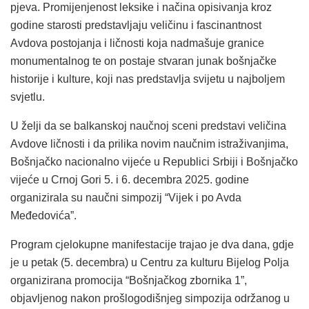
pjeva. Promijenjenost leksike i načina opisivanja kroz
godine starosti predstavljaju veličinu i fascinantnost
Avdova postojanja i ličnosti koja nadmašuje granice
monumentalnog te on postaje stvaran junak bošnjačke
historije i kulture, koji nas predstavlja svijetu u najboljem
svjetlu.
U želji da se balkanskoj naučnoj sceni predstavi veličina
Avdove ličnosti i da prilika novim naučnim istraživanjima,
Bošnjačko nacionalno vijeće u Republici Srbiji i Bošnjačko
vijeće u Crnoj Gori 5. i 6. decembra 2025. godine
organizirala su naučni simpozij “Vijek i po Avda
Međedovića”.
Program cjelokupne manifestacije trajao je dva dana, gdje
je u petak (5. decembra) u Centru za kulturu Bijelog Polja
organizirana promocija “Bošnjačkog zbornika 1”,
objavljenog nakon prošlogodišnjeg simpozija održanog u