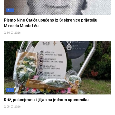
BIH
Pismo Nine Ćatića upućeno iz Srebrenice prijatelju
Mirsadu Mustafiću
10.07.2026
BIH
Križ, polumjesec i ljiljan na jednom spomeniku
08.07.2026