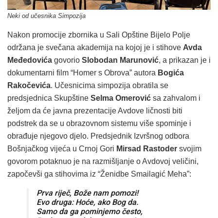
Neki od učesnika Simpozija
Nakon promocije zbornika u Sali Opštine Bijelo Polje
održana je svečana akademija na kojoj je i stihove
Avda
Međedovića
govorio
Slobodan Marunović
, a prikazan je i
dokumentarni film “Homer s Obrova” autora
Bogića
Rakočevića
. Učesnicima simpozija obratila se
predsjednica Skupštine
Selma Omerović
sa zahvalom i
željom da će javna prezentacije Avdove ličnosti biti
podstrek da se u obrazovnom sistemu više spominje i
obrađuje njegovo djelo. Predsjednik Izvršnog odbora
Bošnjačkog vijeća u Crnoj Gori
Mirsad Rastoder
svojim
govorom potaknuo je na razmišljanje o Avdovoj veličini,
započevši ga stihovima iz “Ženidbe Smailagić Meha”:
Prva riječ, Bože nam pomozi!
Evo druga: Hoće, ako Bog da.
Samo da ga pominjemo često,