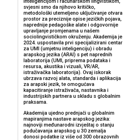
inteligencijom i računarskom lingvistikom,
svjesni smo da njihovo kritičko,
metodološki utemeljeno uključivanje otvara
prostor za preciznije opise jezičkih pojava,
naprednije pedagoške alate i odgovornije
upravljanje promjenama u našem
sociolingvističkom okruženju. Akademija je
2024. uspostavila prvi specijalizirani centar
za UMI (umjetnu inteligenciju) i obradu
arapskog jezika (ARAI) s pet naprednih
laboratorija (UMI, priprema podataka i
resursa, akustika i vizuali, VR/AR,
istraživačka laboratorija). Ovaj iskorak
ubrzava razvoj alata, standarda i aplikacija
za arapski jezik, te omogućava
kapacitiranje istraživača, nastavnika i
industrijskih partnera u skladu s globalnim
praksama.
Akademija ujedno prednjači u globalnim
mapiranjima nastave arapskog jezika:
najnoviji međunarodni izvještaj o stanju
podučavanja arapskog u 30 zemalja
donosi podatke iz više od 300 obrazovnih