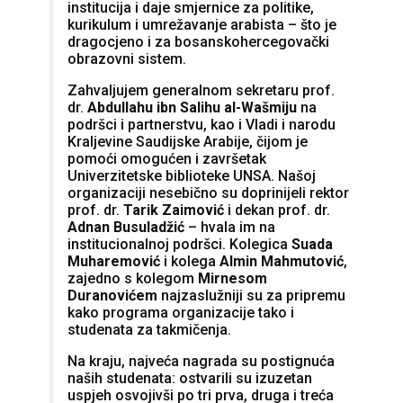
institucija i daje smjernice za politike,
kurikulum i umrežavanje arabista – što je
dragocjeno i za bosanskohercegovački
obrazovni sistem.
Zahvaljujem generalnom sekretaru prof.
dr.
Abdullahu ibn Salihu al-Wašmiju
na
podršci i partnerstvu, kao i Vladi i narodu
Kraljevine Saudijske Arabije, čijom je
pomoći omogućen i završetak
Univerzitetske biblioteke UNSA. Našoj
organizaciji nesebično su doprinijeli rektor
prof. dr.
Tarik Zaimović
i dekan prof. dr.
Adnan Busuladžić
– hvala im na
institucionalnoj podršci. Kolegica
Suada
Muharemović
i kolega
Almin Mahmutović
,
zajedno s kolegom
Mirnesom
Duranovićem
najzaslužniji su za pripremu
kako programa organizacije tako i
studenata za takmičenja.
Na kraju, najveća nagrada su postignuća
naših studenata: ostvarili su izuzetan
uspjeh osvojivši po tri prva, druga i treća