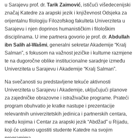
u Sarajevu prof. dr.
Tarik Zaimović
, ističući višedecenijski
značaj Katedre za arapski jezik i književnost Odsjeka za
orijentalnu filologiju Filozofskog fakulteta Univerziteta u
Sarajevu i njen doprinos humanističkim i filološkim
disciplinama. U ime partnera govorio je prof. dr.
Abdullah
ibn Salih al-Wašmi
, generalni sekretar Akademije “Kralj
Salman”, s fokusom na važnost jezičke i kulturne razmjene
te na dugoročne oblike institucionalne saradnje između
Univerziteta u Sarajevu i Akademije “Kralj Salman”.
Na svečanosti su predstavljene tekuće aktivnosti
Univerziteta u Sarajevu i Akademije, uključujući planove
za zajedničke obrazovne i istraživačke programe. Prateći
program obuhvatio je kratke nastupe i prezentacije
relevantnih univerzitetskih jedinica i partnerskih centara,
među kojima i Centar za arapski jezik “Abdžad” u Rijadu,
koji će uskoro ugostiti studente Katedre na svojim
programima.