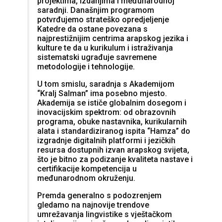
projektima, izdanjima i međunarodnoj
saradnji. Današnjim programom
potvrđujemo strateško opredjeljenje
Katedre da ostane povezana s
najprestižnijim centrima arapskog jezika i
kulture te da u kurikulum i istraživanja
sistematski ugrađuje savremene
metodologije i tehnologije.
U tom smislu, saradnja s Akademijom
“Kralj Salman” ima posebno mjesto.
Akademija se ističe globalnim dosegom i
inovacijskim spektrom: od obrazovnih
programa, obuke nastavnika, kurikularnih
alata i standardiziranog ispita “Hamza” do
izgradnje digitalnih platformi i jezičkih
resursa dostupnih izvan arapskog svijeta,
što je bitno za podizanje kvaliteta nastave i
certifikacije kompetencija u
međunarodnom okruženju.
Premda generalno s podozrenjem
gledamo na najnovije trendove
umrežavanja lingvistike s vještačkom