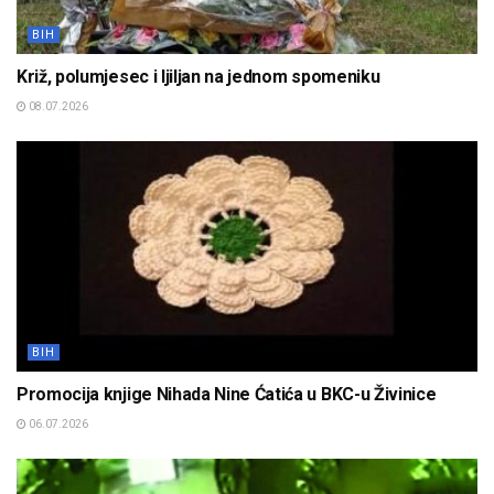
BIH
Križ, polumjesec i ljiljan na jednom spomeniku
08.07.2026
BIH
Promocija knjige Nihada Nine Ćatića u BKC-u Živinice
06.07.2026