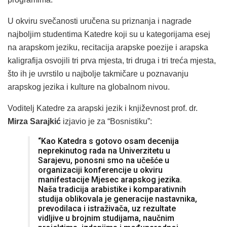
U okviru svečanosti uručena su priznanja i nagrade
najboljim studentima Katedre koji su u kategorijama esej
na arapskom jeziku, recitacija arapske poezije i arapska
kaligrafija osvojili tri prva mjesta, tri druga i tri treća mjesta,
što ih je uvrstilo u najbolje takmičare u poznavanju
arapskog jezika i kulture na globalnom nivou.
Voditelj Katedre za arapski jezik i književnost prof. dr.
Mirza Sarajkić
izjavio je za “Bosnistiku”:
“Kao Katedra s gotovo osam decenija
neprekinutog rada na Univerzitetu u
Sarajevu, ponosni smo na učešće u
organizaciji konferencije u okviru
manifestacije Mjesec arapskog jezika.
Naša tradicija arabistike i komparativnih
studija oblikovala je generacije nastavnika,
prevodilaca i istraživača, uz rezultate
vidljive u brojnim studijama, naučnim