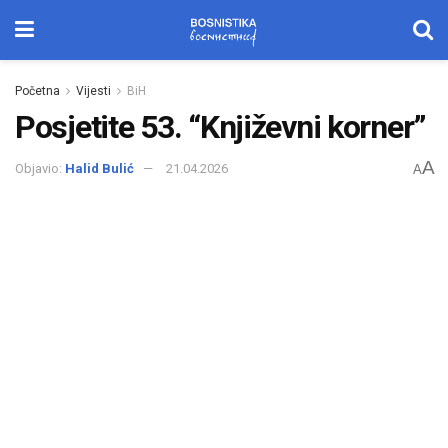
Početna
Vijesti
BiH
Posjetite 53. “Književni korner”
A
Objavio:
Halid Bulić
21.04.2026
A