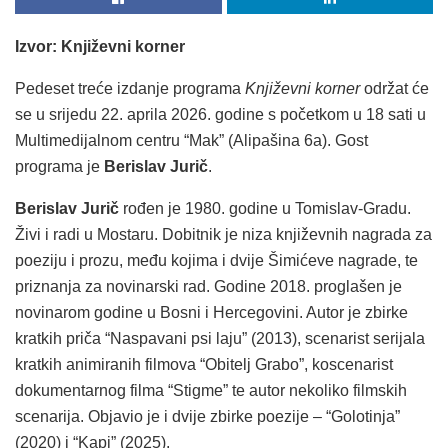
Izvor: Književni korner
Pedeset treće izdanje programa
Književni korner
održat će
se u srijedu 22. aprila 2026. godine s početkom u 18 sati u
Multimedijalnom centru “Mak” (Alipašina 6a). Gost
programa je
Berislav Jurič
.
Berislav Jurič
rođen je 1980. godine u Tomislav-Gradu.
Živi i radi u Mostaru. Dobitnik je niza književnih nagrada za
poeziju i prozu, među kojima i dvije Šimićeve nagrade, te
priznanja za novinarski rad. Godine 2018. proglašen je
novinarom godine u Bosni i Hercegovini. Autor je zbirke
kratkih priča “Naspavani psi laju” (2013), scenarist serijala
kratkih animiranih filmova “Obitelj Grabo”, koscenarist
dokumentarnog filma “Stigme” te autor nekoliko filmskih
scenarija. Objavio je i dvije zbirke poezije – “Golotinja”
(2020) i “Kapi” (2025).