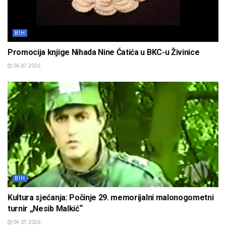
BIH
Promocija knjige Nihada Nine Ćatića u BKC-u Živinice
06.07.2026
BIH
Kultura sjećanja: Počinje 29. memorijalni malonogometni
turnir „Nesib Malkić“
04.07.2026