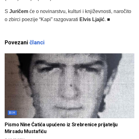
S
Juričem
će o novinarstvu, kulturi i književnosti, naročito
o zbirci poezije “Kapi” razgovarati
Elvis Ljajić
. ■
Povezani
članci
BIH
Pismo Nine Ćatića upućeno iz Srebrenice prijatelju
Mirsadu Mustafiću