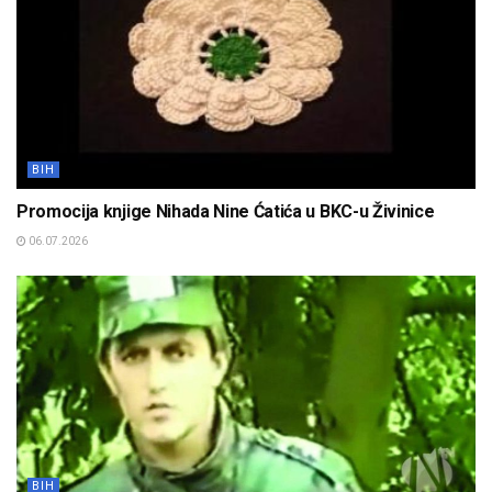
BIH
Promocija knjige Nihada Nine Ćatića u BKC-u Živinice
06.07.2026
BIH