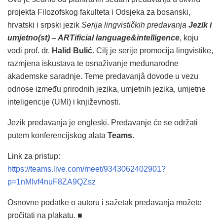
projekta Filozofskog fakulteta i Odsjeka za bosanski,
hrvatski i srpski jezik
Serija lingvističkih predavanja
Jezik i
umjetno(st) – ARTificial language&intelligence
, koju
vodi prof. dr.
Halid Bulić
. Cilj je serije promocija lingvistike,
razmjena iskustava te osnaživanje međunarodne
akademske saradnje. Teme predavanjâ dovode u vezu
odnose između prirodnih jezika, umjetnih jezika, umjetne
inteligencije (UMI) i književnosti.
Jezik predavanja je engleski. Predavanje će se održati
putem konferencijskog alata
Teams
.
Link za pristup:
https://teams.live.com/meet/9343062402901?
p=1nMIvf4nuF8ZA9QZsz
Osnovne podatke o autoru i sažetak predavanja možete
pročitati na plakatu. ■