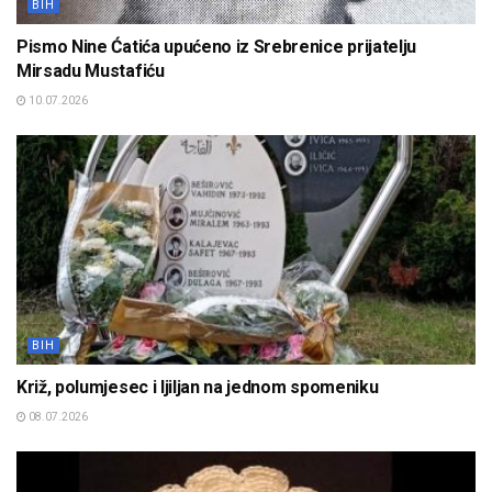
BIH
Pismo Nine Ćatića upućeno iz Srebrenice prijatelju
Mirsadu Mustafiću
10.07.2026
BIH
Križ, polumjesec i ljiljan na jednom spomeniku
08.07.2026