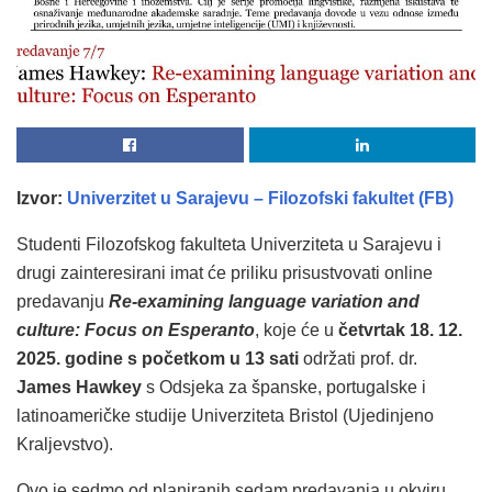
Izvor:
Univerzitet u Sarajevu
–
Filozofski fakultet (FB)
Studenti Filozofskog fakulteta Univerziteta u Sarajevu i
drugi zainteresirani imat će priliku prisustvovati online
predavanju
Re-examining language variation and
culture: Focus on Esperanto
, koje će u
četvrtak 18. 12.
2025. godine s početkom u 13 sati
održati prof. dr.
James Hawkey
s Odsjeka za španske, portugalske i
latinoameričke studije Univerziteta Bristol (Ujedinjeno
Kraljevstvo).
Ovo je sedmo od planiranih sedam predavanja u okviru