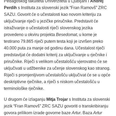
Pedagoškog fakulteta Univerziteta u Ljubljani i
Andrej
Perdih
s Instituta za slovenski jezik “Fran Ramovš” ZRC
SAZU. Govorit će o učestalosti kao novom kriteriju za
uključivanje riječi u jezičke priručnike. Predstavit će
istraživanje o učestalosti riječi slovenskog jezika
provedeno u okviru projekta
Besedomat
, u kome je
testirano 79.865 riječi putem testa koji je izvršen preko
40.000 puta za manje od godinu dana. Učestalost riječi
predstavljat će dodatni kriterij za uključivanje u rječnike i
priručnike. Riječi s velikom učestalošću vjerovatno će se
uključivati u udžbenike za učenje slovenskog kao stranog.
Riječi s promjenljivom učestalošću uključivat će se u opće
deskriptivne rječnike, a riječi s niskom učestalošću u
terminološke rječnike.
U drugom će izlaganju
Mitja Trojar
s Instituta za slovenski
jezik “Fran Ramovš” ZRC SAZU govoriti o transkribiranju
govora prilikom izrade govorne baze
Artur
. Baza
Artur