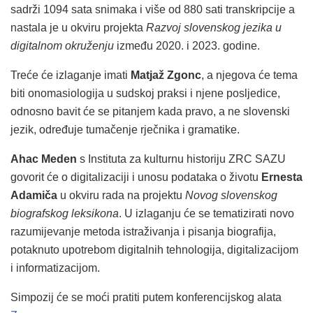
sadrži 1094 sata snimaka i više od 880 sati transkripcije a
nastala je u okviru projekta
Razvoj slovenskog jezika u
digitalnom okruženju
između 2020. i 2023. godine.
Treće će izlaganje imati
Matjaž Zgonc
, a njegova će tema
biti onomasiologija u sudskoj praksi i njene posljedice,
odnosno bavit će se pitanjem kada pravo, a ne slovenski
jezik, određuje tumačenje rječnika i gramatike.
Ahac Meden
s Instituta za kulturnu historiju ZRC SAZU
govorit će o digitalizaciji i unosu podataka o životu
Ernesta
Adamiča
u okviru rada na projektu
Novog slovenskog
biografskog leksikona
. U izlaganju će se tematizirati novo
razumijevanje metoda istraživanja i pisanja biografija,
potaknuto upotrebom digitalnih tehnologija, digitalizacijom
i informatizacijom.
Simpozij će se moći pratiti putem konferencijskog alata