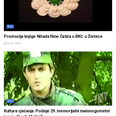
BIH
Promocija knjige Nihada Nine Ćatića u BKC-u Živinice
06.07.2026
BIH
Kultura sjećanja: Počinje 29. memorijalni malonogometni