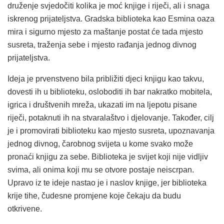
druženje svjedočiti kolika je moć knjige i riječi, ali i snaga
iskrenog prijateljstva. Gradska biblioteka kao Esmina oaza
mira i sigurno mjesto za maštanje postat će tada mjesto
susreta, traženja sebe i mjesto rađanja jednog divnog
prijateljstva.
Ideja je prvenstveno bila približiti djeci knjigu kao takvu,
dovesti ih u biblioteku, osloboditi ih bar nakratko mobitela,
igrica i društvenih mreža, ukazati im na ljepotu pisane
riječi, potaknuti ih na stvaralaštvo i djelovanje. Također, cilj
je i promovirati biblioteku kao mjesto susreta, upoznavanja
jednog divnog, čarobnog svijeta u kome svako može
pronaći knjigu za sebe. Biblioteka je svijet koji nije vidljiv
svima, ali onima koji mu se otvore postaje neiscrpan.
Upravo iz te ideje nastao je i naslov knjige, jer biblioteka
krije tihe, čudesne promjene koje čekaju da budu
otkrivene.