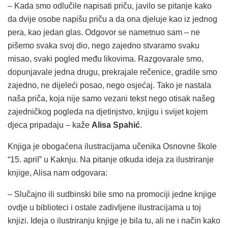
– Kada smo odlučile napisati priču, javilo se pitanje kako
da dvije osobe napišu priču a da ona djeluje kao iz jednog
pera, kao jedan glas. Odgovor se nametnuo sam – ne
pišemo svaka svoj dio, nego zajedno stvaramo svaku
misao, svaki pogled među likovima. Razgovarale smo,
dopunjavale jedna drugu, prekrajale rečenice, gradile smo
zajedno, ne dijeleći posao, nego osjećaj. Tako je nastala
naša priča, koja nije samo vezani tekst nego otisak našeg
zajedničkog pogleda na djetinjstvo, knjigu i svijet kojem
djeca pripadaju – kaže
Alisa Spahić
.
Knjiga je obogaćena ilustracijama učenika Osnovne škole
“15. april” u Kaknju. Na pitanje otkuda ideja za ilustriranje
knjige, Alisa nam odgovara:
– Slučajno ili sudbinski bile smo na promociji jedne knjige
ovdje u biblioteci i ostale zadivljene ilustracijama u toj
knjizi. Ideja o ilustriranju knjige je bila tu, ali ne i način kako