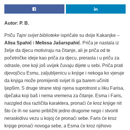
Autor: P. B.
Priču
Tajni svijet biblioteke
ispričale su dvije Kakanjke –
Alisa Spahić
i
Melissa Jašarspahić
. Priča je nastala iz
želje da djecu motiviraju na čitanje, ali je priča od te
početničke ideje kao priča za djecu, prerasla i u priču za
odrasle, one koji još uvijek čuvaju dijete u sebi. Priča prati
djevojčicu Esmu, zaljubljenicu u knjige i nekoga ko vjeruje
da knjiga može promijeniti svijet ili ga barem učiniti
ljepšim. S druge strane stoji njena suprotnost u liku Farisa,
dječaka koji baš i nema vremena za čitanje. Esma i Faris,
naizgled dva različita karaktera, pronaći će kroz knjige nit
što će ih ne samo približiti jedno drugome nego i stvoriti
neraskidivu vezu u kojoj će pronaći sebe. Faris će kroz
knjige pronaći novoga sebe, a Esma će kroz njihovo