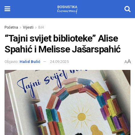
Početna
Vijesti
BiH
“Tajni svijet biblioteke” Alise
Spahić i Melisse Jašarspahić
A
Objavio:
Halid Bulić
24.09.2025
A