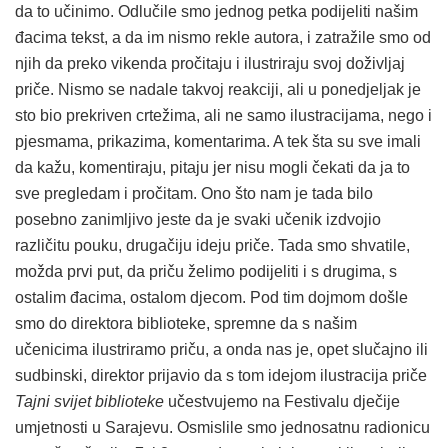
da to učinimo. Odlučile smo jednog petka podijeliti našim
đacima tekst, a da im nismo rekle autora, i zatražile smo od
njih da preko vikenda pročitaju i ilustriraju svoj doživljaj
priče. Nismo se nadale takvoj reakciji, ali u ponedjeljak je
sto bio prekriven crtežima, ali ne samo ilustracijama, nego i
pjesmama, prikazima, komentarima. A tek šta su sve imali
da kažu, komentiraju, pitaju jer nisu mogli čekati da ja to
sve pregledam i pročitam. Ono što nam je tada bilo
posebno zanimljivo jeste da je svaki učenik izdvojio
različitu pouku, drugačiju ideju priče. Tada smo shvatile,
možda prvi put, da priču želimo podijeliti i s drugima, s
ostalim đacima, ostalom djecom. Pod tim dojmom došle
smo do direktora biblioteke, spremne da s našim
učenicima ilustriramo priču, a onda nas je, opet slučajno ili
sudbinski, direktor prijavio da s tom idejom ilustracija priče
Tajni svijet biblioteke
učestvujemo na Festivalu dječije
umjetnosti u Sarajevu. Osmislile smo jednosatnu radionicu