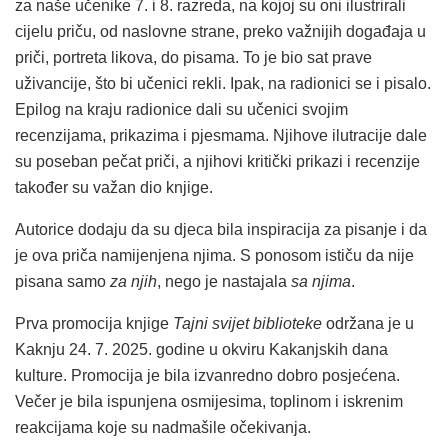
za naše učenike 7. i 8. razreda, na kojoj su oni ilustrirali
cijelu priču, od naslovne strane, preko važnijih događaja u
priči, portreta likova, do pisama. To je bio sat prave
uživancije, što bi učenici rekli. Ipak, na radionici se i pisalo.
Epilog na kraju radionice dali su učenici svojim
recenzijama, prikazima i pjesmama. Njihove ilutracije dale
su poseban pečat priči, a njihovi kritički prikazi i recenzije
također su važan dio knjige.
Autorice dodaju da su djeca bila inspiracija za pisanje i da
je ova priča namijenjena njima. S ponosom ističu da nije
pisana samo
za njih
, nego je nastajala
sa njima
.
Prva promocija knjige
Tajni svijet biblioteke
održana je u
Kaknju 24. 7. 2025. godine u okviru Kakanjskih dana
kulture. Promocija je bila izvanredno dobro posjećena.
Večer je bila ispunjena osmijesima, toplinom i iskrenim
reakcijama koje su nadmašile očekivanja.