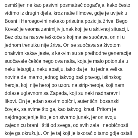
osmišljen ne kao pasivni posmatrač događaja, kako često
vidimo iz drugih djela, kroz naše filmove, gdje je uvijek u
Bosni i Hercegovini nekako prisutna pozicija žrtve. Bego
Kovač je veoma zanimljiv junak koji je u aktivnoj situaciji.
Bez obzira na sve teškoće s kojima se suočava, on ni u
jednom trenutku nije žrtva. On se suočava sa životom
onakvim kakav jeste, s kakvim su se prethodne generacije
suočavale češće nego ova naša, koja je malo potonula u
neku letargiju, neku apatiju, tako da je i tu jedna velika
novina da imamo jednog takvog baš pravog, istinskog
heroja, koji nije heroj po uzoru na strip-heroje, koji nam
dolaze uglavnom sa Zapada, koji su neki nadnaravni
likovi. On je jedan sasvim obični, autentični bosanski
čovjek, sa svime što ga, kao takvog, krasi. Pritom je
najdragocjenije što je on stvarno junak, jer on svoju
zajednicu brani i štiti od svega, od svih zala i neobičnosti
koje ga okružuju. On je taj koji je iskoračio tamo gdje ostali