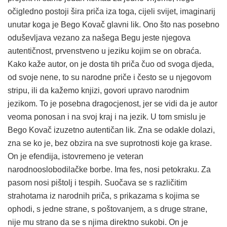
očigledno postoji šira priča iza toga, cijeli svijet, imaginarij
unutar koga je Bego Kovač glavni lik. Ono što nas posebno
oduševljava vezano za našega Begu jeste njegova
autentičnost, prvenstveno u jeziku kojim se on obraća.
Kako kaže autor, on je dosta tih priča čuo od svoga djeda,
od svoje nene, to su narodne priče i često se u njegovom
stripu, ili da kažemo knjizi, govori upravo narodnim
jezikom. To je posebna dragocjenost, jer se vidi da je autor
veoma ponosan i na svoj kraj i na jezik. U tom smislu je
Bego Kovač izuzetno autentičan lik. Zna se odakle dolazi,
zna se ko je, bez obzira na sve suprotnosti koje ga krase.
On je efendija, istovremeno je veteran
narodnooslobodilačke borbe. Ima fes, nosi petokraku. Za
pasom nosi pištolj i tespih. Suočava se s različitim
strahotama iz narodnih priča, s prikazama s kojima se
ophodi, s jedne strane, s poštovanjem, a s druge strane,
nije mu strano da se s njima direktno sukobi. On je