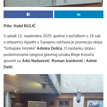
Piše: Halid BULIĆ
U petak 12. septembra 2025. godine s početkom u 18 sati
u striparnici Agarthi u Sarajevu održana je promocija stripa
“Gribajske hronike”
Admira Delića
. O nastanku stripa i
pustolovinama njegova glavnog junaka Bege Kovača
govorili su
Adis Nadarević
,
Roman Ivanković
i
Admir
Delić
.