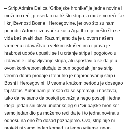
– Strip Admira Delića “Gribajske hronike” je jedna novina i,
možemo reći, presedan na tržištu stripa, a možemo reći čak
i književnosti Bosne i Hercegovine, jer ovo što su nam
ponudili
Admir
i izdavačka kuća Agarthi nije nešto što se
viđa baš svaki dan. Razumijemo da je u ovom našem
vremenu izdavaštvo u velikim iskušenjima i prava je
hrabrost uopće upustiti se i u crtanje stripa i pogotovo u
izdavanje i objavljivanje stripa, ali ispostavilo se da je u
ovom konkretnom slučaju to pun pogodak, jer se strip
veoma dobro prodaje i trenutno je najprodavaniji strip u
Bosni i Hercegovini. U veoma kratkom periodu je dosegao
taj status. Autor nam je rekao da se spremaju i nastavci,
tako da ne samo da postoji potražnja nego postoji i jedna
ideja, jedan širi okvir unutar kojeg su “Gribajske hronike”
samo jedan dio pa možemo reći da je i to jedna novina u
odnosu na ono što dosad poznajemo. Ovaj strip nije ni
projekt ni samo jedan komad za jedno vrijeme, nego