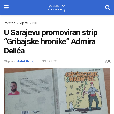
Početna
Vijesti
BiH
U Sarajevu promoviran strip
“Gribajske hronike” Admira
Delića
A
Objavio:
Halid Bulić
13.09.2025
A