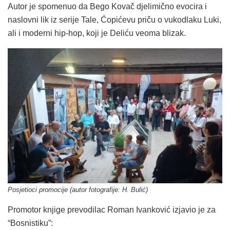
Autor je spomenuo da Bego Kovač djelimično evocira i
naslovni lik iz serije Tale, Ćopićevu priču o vukodlaku Luki,
ali i moderni hip-hop, koji je Deliću veoma blizak.
Posjetioci promocije (autor fotografije: H. Bulić)
Promotor knjige prevodilac Roman Ivanković izjavio je za
“Bosnistiku”: