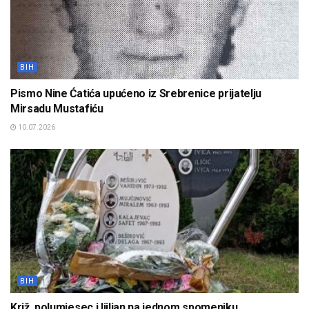
BIH
Pismo Nine Ćatića upućeno iz Srebrenice prijatelju
Mirsadu Mustafiću
10.07.2026
BIH
Križ, polumjesec i ljiljan na jednom spomeniku