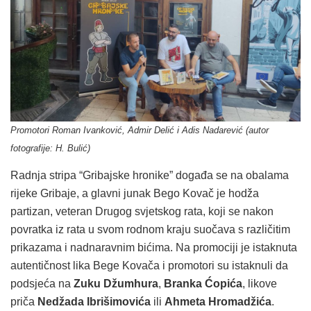
Promotori Roman Ivanković, Admir Delić i Adis Nadarević (autor
fotografije: H. Bulić)
Radnja stripa “Gribajske hronike” događa se na obalama
rijeke Gribaje, a glavni junak Bego Kovač je hodža
partizan, veteran Drugog svjetskog rata, koji se nakon
povratka iz rata u svom rodnom kraju suočava s različitim
prikazama i nadnaravnim bićima. Na promociji je istaknuta
autentičnost lika Bege Kovača i promotori su istaknuli da
podsjeća na
Zuku Džumhura
,
Branka Ćopića
, likove
priča
Nedžada Ibrišimovića
ili
Ahmeta Hromadžića
.