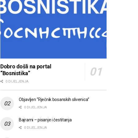
Dobro došli na portal
“Bosnistika”
0 DIJELJENJA
Objavljen “Rječnik bosanskih slivenica”
0 DIJELJENJA
Bajrami – pisanje i čestitanja
0 DIJELJENJA