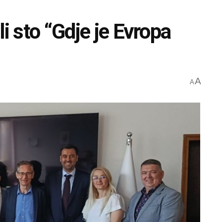
i sto “Gdje je Evropa
A
A