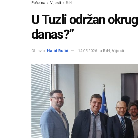
Početna
Vijesti
BiH
U Tuzli održan okrugl
danas?”
Objavio:
Halid Bulić
14.05.2026
u
BiH
,
Vijesti