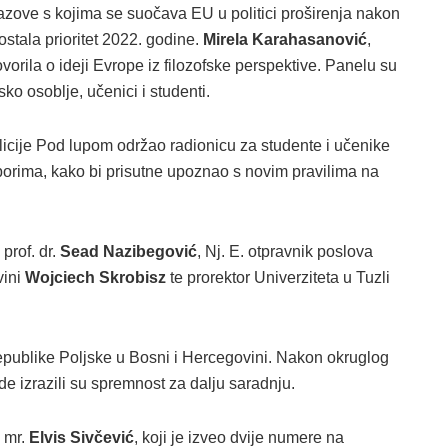
zazove s kojima se suočava EU u politici proširenja nakon
ostala prioritet 2022. godine.
Mirela Karahasanović
,
vorila o ideji Evrope iz filozofske perspektive. Panelu su
o osoblje, učenici i studenti.
licije Pod lupom održao radionicu za studente i učenike
zborima, kako bi prisutne upoznao s novim pravilima na
 prof. dr.
Sead Nazibegović
, Nj. E. otpravnik poslova
vini
Wojciech Skrobisz
te prorektor Univerziteta u Tuzli
ublike Poljske u Bosni i Hercegovini. Nakon okruglog
de izrazili su spremnost za dalju saradnju.
e mr.
Elvis Sivčević
, koji je izveo dvije numere na