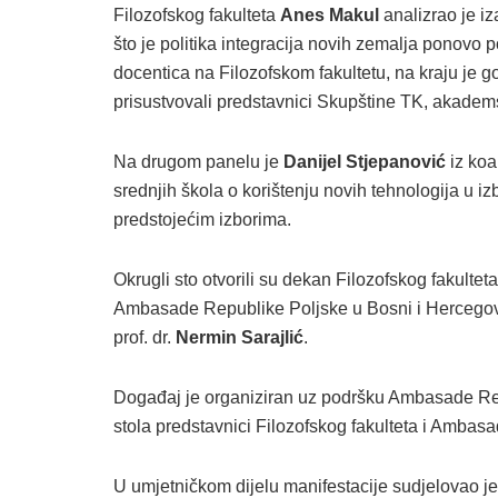
Filozofskog fakulteta
Anes Makul
analizrao je i
što je politika integracija novih zemalja ponovo p
docentica na Filozofskom fakultetu, na kraju je go
prisustvovali predstavnici Skupštine TK, akademsk
Na drugom panelu je
Danijel Stjepanović
iz koa
srednjih škola o korištenju novih tehnologija u i
predstojećim izborima.
Okrugli sto otvorili su dekan Filozofskog fakulteta
Ambasade Republike Poljske u Bosni i Hercego
prof. dr.
Nermin Sarajlić
.
Događaj je organiziran uz podršku Ambasade Rep
stola predstavnici Filozofskog fakulteta i Ambasa
U umjetničkom dijelu manifestacije sudjelovao j