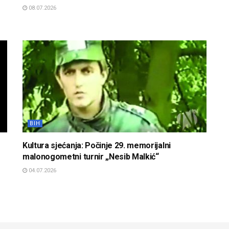
08.07.2026
BIH
Kultura sjećanja: Počinje 29. memorijalni
malonogometni turnir „Nesib Malkić“
04.07.2026