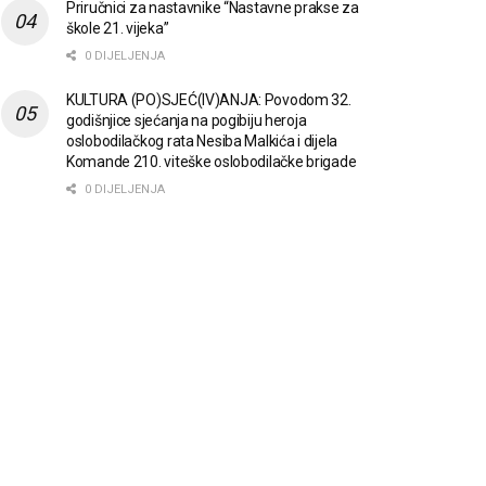
Priručnici za nastavnike “Nastavne prakse za
škole 21. vijeka”
0 DIJELJENJA
KULTURA (PO)SJEĆ(IV)ANJA: Povodom 32.
godišnjice sjećanja na pogibiju heroja
oslobodilačkog rata Nesiba Malkića i dijela
Komande 210. viteške oslobodilačke brigade
0 DIJELJENJA