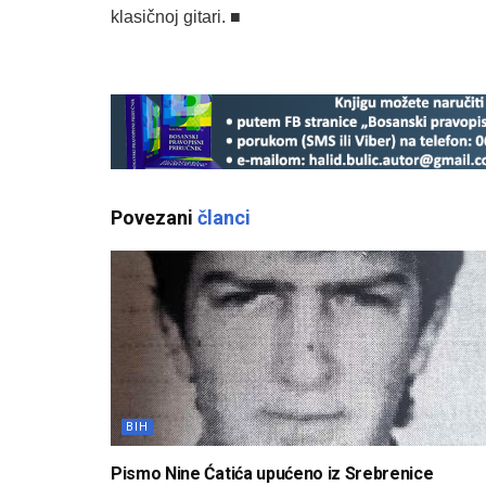
klasičnoj gitari. ■
Povezani
članci
BIH
Pismo Nine Ćatića upućeno iz Srebrenice