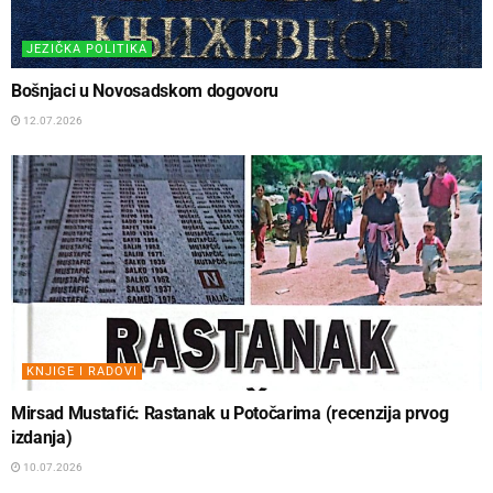
JEZIČKA POLITIKA
Bošnjaci u Novosadskom dogovoru
12.07.2026
KNJIGE I RADOVI
Mirsad Mustafić: Rastanak u Potočarima (recenzija prvog
izdanja)
10.07.2026