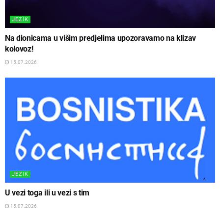
JEZIK
Na dionicama u višim predjelima upozoravamo na klizav
kolovoz!
15.07.2026
JEZIK
U vezi toga ili u vezi s tim
15.07.2026