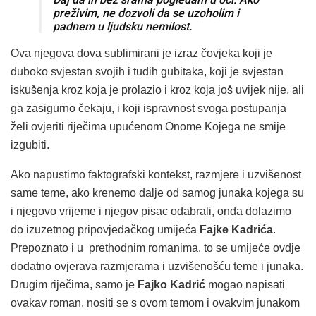
preživim, ne dozvoli da se uzoholim i
padnem u ljudsku nemilost.
Ova njegova dova sublimirani je izraz čovjeka koji je
duboko svjestan svojih i tuđih gubitaka, koji je svjestan
iskušenja kroz koja je prolazio i kroz koja još uvijek nije, ali
ga zasigurno čekaju, i koji ispravnost svoga postupanja
želi ovjeriti riječima upućenom Onome Kojega ne smije
izgubiti.
Ako napustimo faktografski kontekst, razmjere i uzvišenost
same teme, ako krenemo dalje od samog junaka kojega su
i njegovo vrijeme i njegov pisac odabrali, onda dolazimo
do izuzetnog pripovjedačkog umijeća
Fajke Kadrića
.
Prepoznato i u prethodnim romanima, to se umijeće ovdje
dodatno ovjerava razmjerama i uzvišenošću teme i junaka.
Drugim riječima, samo je
Fajko Kadrić
mogao napisati
ovakav roman, nositi se s ovom temom i ovakvim junakom