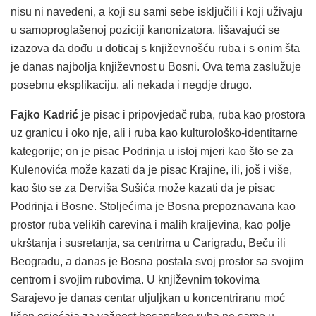
nisu ni navedeni, a koji su sami sebe isključili i koji uživaju
u samoproglašenoj poziciji kanonizatora, lišavajući se
izazova da dođu u doticaj s književnošću ruba i s onim šta
je danas najbolja književnost u Bosni. Ova tema zaslužuje
posebnu eksplikaciju, ali nekada i negdje drugo.
Fajko Kadrić
je pisac i pripovjedač ruba, ruba kao prostora
uz granicu i oko nje, ali i ruba kao kulturološko-identitarne
kategorije; on je pisac Podrinja u istoj mjeri kao što se za
Kulenovića može kazati da je pisac Krajine, ili, još i više,
kao što se za Derviša Sušića može kazati da je pisac
Podrinja i Bosne. Stoljećima je Bosna prepoznavana kao
prostor ruba velikih carevina i malih kraljevina, kao polje
ukrštanja i susretanja, sa centrima u Carigradu, Beču ili
Beogradu, a danas je Bosna postala svoj prostor sa svojim
centrom i svojim rubovima. U književnim tokovima
Sarajevo je danas centar uljuljkan u koncentriranu moć