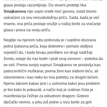
glasa postaju razumljivije. Da stvarni prototip lika
Smajkanova
nije uspio vratiti moć govora, ostali bismo
uskraćeni za ovu nesvakidašnju priču. Sada, kada je već
imamo, ova priča postaje oružje u našoj borbi za vraćanje
glasa i prava na svoju priču.
Negdje na njenom rubu potisnuta je i suptilno dozirana
jedna ljubavna priča, koja diskretno i pomalo stidljivo
svjedoči da, i kada bivaju poništeni svi drugi sadržaji
života, ostaje da nas bodri i prati onaj osnovni – potreba da
se voli. Prema svojoj supruzi Smajkanov se postavlja kao
patrocentrični muškarac prema ženi kao slabom biću, ali
istovremeno i kao neko ko ima potrebu za drugim bićem.
Njemu takvom kakav jest i u uslovima kakvi jesu problem
je bio kako to pokazati, a način koji je izabrao čista je
manifestacija čežnje za odsutnom dragom. Gotovo
dječački nevino, u jeku još jedne u nizu borbi za goli