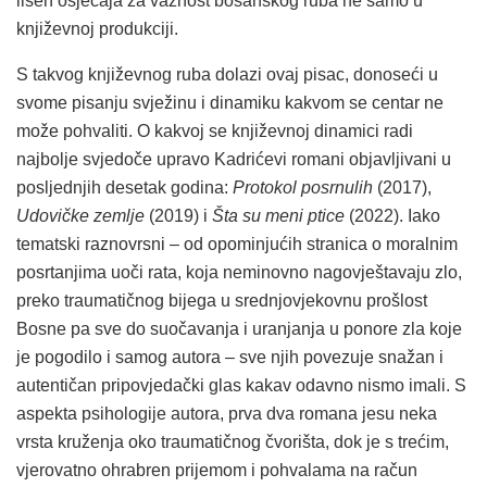
lišen osjećaja za važnost bosanskog ruba ne samo u
književnoj produkciji.
S takvog književnog ruba dolazi ovaj pisac, donoseći u
svome pisanju svježinu i dinamiku kakvom se centar ne
može pohvaliti. O kakvoj se književnoj dinamici radi
najbolje svjedoče upravo Kadrićevi romani objavljivani u
posljednjih desetak godina:
Protokol posrnulih
(2017),
Udovičke zemlje
(2019) i
Šta su meni ptice
(2022). Iako
tematski raznovrsni – od opominjućih stranica o moralnim
posrtanjima uoči rata, koja neminovno nagovještavaju zlo,
preko traumatičnog bijega u srednjovjekovnu prošlost
Bosne pa sve do suočavanja i uranjanja u ponore zla koje
je pogodilo i samog autora – sve njih povezuje snažan i
autentičan pripovjedački glas kakav odavno nismo imali. S
aspekta psihologije autora, prva dva romana jesu neka
vrsta kruženja oko traumatičnog čvorišta, dok je s trećim,
vjerovatno ohrabren prijemom i pohvalama na račun