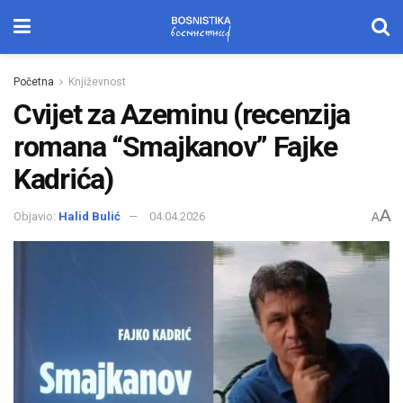
Početna
Književnost
Cvijet za Azeminu (recenzija
romana “Smajkanov” Fajke
Kadrića)
A
Objavio:
Halid Bulić
04.04.2026
A