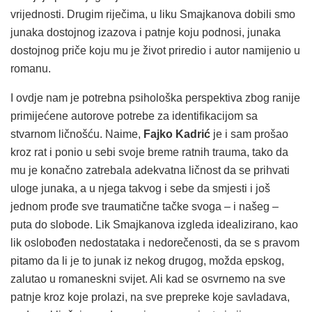
vrijednosti. Drugim riječima, u liku Smajkanova dobili smo
junaka dostojnog izazova i patnje koju podnosi, junaka
dostojnog priče koju mu je život priredio i autor namijenio u
romanu.
I ovdje nam je potrebna psihološka perspektiva zbog ranije
primijećene autorove potrebe za identifikacijom sa
stvarnom ličnošću. Naime,
Fajko Kadrić
je i sam prošao
kroz rat i ponio u sebi svoje breme ratnih trauma, tako da
mu je konačno zatrebala adekvatna ličnost da se prihvati
uloge junaka, a u njega takvog i sebe da smjesti i još
jednom prođe sve traumatične tačke svoga – i našeg –
puta do slobode. Lik Smajkanova izgleda idealizirano, kao
lik oslobođen nedostataka i nedorečenosti, da se s pravom
pitamo da li je to junak iz nekog drugog, možda epskog,
zalutao u romaneskni svijet. Ali kad se osvrnemo na sve
patnje kroz koje prolazi, na sve prepreke koje savladava,