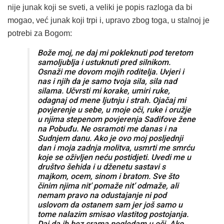
nije junak koji se sveti, a veliki je popis razloga da bi
mogao, već junak koji trpi i, upravo zbog toga, u stalnoj je
potrebi za Bogom:
Bože moj, ne daj mi pokleknuti pod teretom
samoljublja i ustuknuti pred silnikom.
Osnaži me dovom mojih roditelja. Uvjeri i
nas i njih da je samo tvoja sila, sila nad
silama. Učvrsti mi korake, umiri ruke,
odagnaj od mene ljutnju i strah. Ojačaj mi
povjerenje u sebe, u moje oči, ruke i oružje
u njima stepenom povjerenja Sadifove žene
na Pobuđu. Ne osramoti me danas i na
Sudnjem danu. Ako je ovo moj posljednji
dan i moja zadnja molitva, usmrti me smrću
koje se oživljen neću postidjeti. Uvedi me u
društvo šehida i u dženetu sastavi s
majkom, ocem, sinom i bratom. Sve što
činim njima nit’ pomaže nit’ odmaže, ali
nemam pravo na odustajanje ni pod
uslovom da ostanem sam jer još samo u
tome nalazim smisao vlastitog postojanja.
Daj da ih bez srama pogledam u oči. Ako