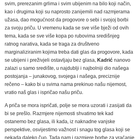
svim, prerezanim grlima i svim ubijenim na bilo koji način,
kao i drugima koji su naprosto zanijemili nad razmjerama
užasa, dao mogućnost da progovore o sebi i svojoj borbi
za svoju priču. U vremenu kada se sve više bježi od ovih
tema, kada se sve više kopa po rubovima središnjeg
ratnog narativa, kada se traga za društveno
marginaliziranim kojima treba dati glas da progovore, kada
se ubijeni i preživjeli ostavljaju bez glasa,
Kadrić
nanovo
zalazi u samo središte, u najdublji i najbolniji dio našega
postojanja – junakovog, svojega i našega, preciznije
rečeno – kako bi u svima nama prekinuo našu nijemost,
vratio naš glas i ispričao našu priču.
A priča se mora ispričati, polje se mora uzorati i zasijati da
bi se prešlo. Razmjere nijemosti shvatimo tek kad
ostanemo bez glasa, ili kada, iz naknadne vanjske
perspektive, osvijestimo važnost i snagu tog glasa koji se
nekada daleko čuo. Tada nam i razmjere borbe za vraćanje