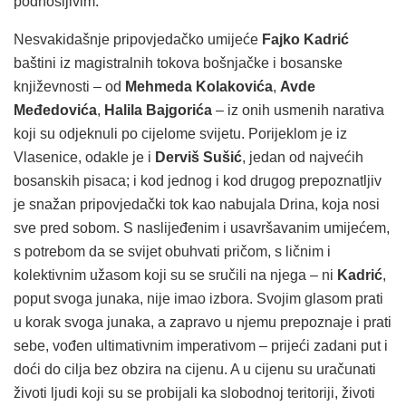
podnošljivim.
Nesvakidašnje pripovjedačko umijeće
Fajko Kadrić
baštini iz magistralnih tokova bošnjačke i bosanske
književnosti – od
Mehmeda Kolakovića
,
Avde
Međedovića
,
Halila Bajgorića
– iz onih usmenih narativa
koji su odjeknuli po cijelome svijetu. Porijeklom je iz
Vlasenice, odakle je i
Derviš Sušić
, jedan od najvećih
bosanskih pisaca; i kod jednog i kod drugog prepoznatljiv
je snažan pripovjedački tok kao nabujala Drina, koja nosi
sve pred sobom. S naslijeđenim i usavršavanim umijećem,
s potrebom da se svijet obuhvati pričom, s ličnim i
kolektivnim užasom koji su se sručili na njega – ni
Kadrić
,
poput svoga junaka, nije imao izbora. Svojim glasom prati
u korak svoga junaka, a zapravo u njemu prepoznaje i prati
sebe, vođen ultimativnim imperativom – prijeći zadani put i
doći do cilja bez obzira na cijenu. A u cijenu su uračunati
životi ljudi koji su se probijali ka slobodnoj teritoriji, životi