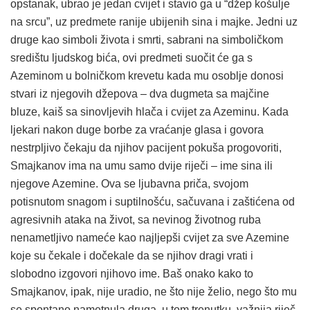
opstanak, ubrao je jedan cvijet i stavio ga u “džep košulje
na srcu”, uz predmete ranije ubijenih sina i majke. Jedni uz
druge kao simboli života i smrti, sabrani na simboličkom
središtu ljudskog bića, ovi predmeti suočit će ga s
Azeminom u bolničkom krevetu kada mu osoblje donosi
stvari iz njegovih džepova – dva dugmeta sa majčine
bluze, kaiš sa sinovljevih hlača i cvijet za Azeminu. Kada
ljekari nakon duge borbe za vraćanje glasa i govora
nestrpljivo čekaju da njihov pacijent pokuša progovoriti,
Smajkanov ima na umu samo dvije riječi – ime sina ili
njegove Azemine. Ova se ljubavna priča, svojom
potisnutom snagom i suptilnošću, sačuvana i zaštićena od
agresivnih ataka na život, sa nevinog životnog ruba
nenametljivo nameće kao najljepši cvijet za sve Azemine
koje su čekale i dočekale da se njihov dragi vrati i
slobodno izgovori njihovo ime. Baš onako kako to
Smajkanov, ipak, nije uradio, ne što nije želio, nego što mu
se spontano nametnula druga, u tom trenutku, važnija riječ.