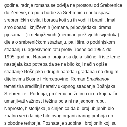
godine, radnja romana se odvija na prostoru od Srebrenice
do Ženeve, na putu borbe za Srebrenicu i putu spasa
srebreničkih civila i boraca koji su ih vodili i branili. Imali
smo dosad i književnih (romana, pripovjedaka, drama,
pjesama…) i neknjiževnih (memoari preživjelih svjedoka)
djela o srebreničkom stradanju, pa i šire, o podrinjskom
stradanju u agresivnom ratu protiv Bosne od 1992. do
1995. godine. Naravno, brojna su djela, slične ili iste teme,
nastajala kao potreba da se na bilo koji način opiše
stradanje Bošnjaka i drugih naroda i građana i na drugim
dijelovima Bosne i Hercegovine. Roman
Smajkanov
tematizira središnji narativ ukupnog stradanja Bošnjaka
Srebrenice i Podrinja, pri čemu ne želimo ni na koji način
umanjivati važnost i težinu bola ni na jednom rubu.
Naprosto, historijska je činjenica da bi broj ubijenih bio
znatno veći da nije bilo ovog organiziranog proboja do
slobodne teritorije. Poznata je sudbina i broj onih koji su