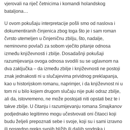
vjerovali na riječ četnicima i komandi holandskog
bataljona…
U ovom pokušaju interpretacije pošli smo od naslova i
dokumentiranih činjenica zbog toga što je i sam roman
čvrsto utemeljen u činjeničnu zbilju, što, nadalje,
neminovno povlači za sobom vječito pitanje odnosa
između književnosti i zbilje. Dosadašnji pokušaji
razumijevanja ovoga odnosa svodili su se uglavnom na
dva zaključka – da između zbilje i književnosti ne postoji
znak jednakosti ni u slučajevima prividnog preklapanja,
kao u historijskom romanu, naprimjer, i da književnost ni u
tom ni u bilo kojem drugom slučaju nije puki odraz zbilje,
ali da, istovremeno, ne može postojati niti opstati bez te i
takve zbilje. U čitanju i razumijevanju romana
Smajkanov
podjednako legitimno mogu učestvovati oni čitaoci koji
budu željeli prepoznati sebe i svoje, koji su i sami izravno
ili posredno preko svojih bližih ili daljih srodnika i