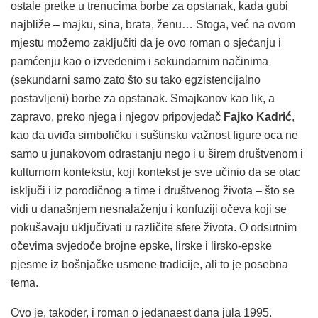
ostale pretke u trenucima borbe za opstanak, kada gubi
najbliže – majku, sina, brata, ženu… Stoga, već na ovom
mjestu možemo zaključiti da je ovo roman o sjećanju i
pamćenju kao o izvedenim i sekundarnim načinima
(sekundarni samo zato što su tako egzistencijalno
postavljeni) borbe za opstanak. Smajkanov kao lik, a
zapravo, preko njega i njegov pripovjedač
Fajko Kadrić
,
kao da uviđa simboličku i suštinsku važnost figure oca ne
samo u junakovom odrastanju nego i u širem društvenom i
kulturnom kontekstu, koji kontekst je sve učinio da se otac
isključi i iz porodičnog a time i društvenog života – što se
vidi u današnjem nesnalaženju i konfuziji očeva koji se
pokušavaju uključivati u različite sfere života. O odsutnim
očevima svjedoče brojne epske, lirske i lirsko-epske
pjesme iz bošnjačke usmene tradicije, ali to je posebna
tema.
Ovo je, također, i roman o jedanaest dana jula 1995.