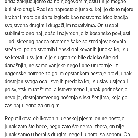
onda zaključujemo da na njegovom mjestu i nije mogao
biti niko drugi. Radi se naprosto o junaku koji je do te mjere
hrabar i moralan da to izgleda kao nestvarna idealizacija
svojstvena drugim i drugačijim narativima. On u sebi
sublimira ono najljepše i najvrednije iz bosanske povijesti
– od iskrenog badca otvorene šake sa srednjovjekovnih
stećaka, pa do stvarnih i epski oblikovanih junaka koji su
se kretali u svijetu čije su granice bile daleko šire od
današnjih, ne samo vanjske nego i one unutarnje. Iz
nagonske potrebe za golim opstankom postaje pravi junak
dostojan svoga oca i svojih predaka koji su slavu stjecali
po svjetskim ratištima, a istovremeno i junak podnošenja
nevolja, dostojanstvenog nošenja s iskušenjima, koja ga
zasipaju jedna za drugim.
Poput likova oblikovanih u epskoj pjesmi on ne postaje
junak zato što hoće, nego zato što nema izbora, on nije
junak samo u borbi s drugim, nego i u borbi sa sobom. On