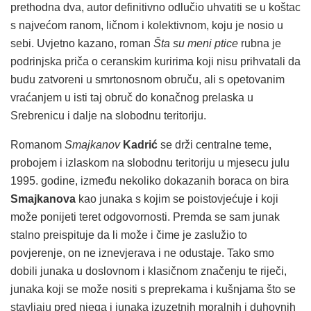
prethodna dva, autor definitivno odlučio uhvatiti se u koštac
s najvećom ranom, ličnom i kolektivnom, koju je nosio u
sebi. Uvjetno kazano, roman
Šta su meni ptice
rubna je
podrinjska priča o ceranskim kuririma koji nisu prihvatali da
budu zatvoreni u smrtonosnom obruču, ali s opetovanim
vraćanjem u isti taj obruč do konačnog prelaska u
Srebrenicu i dalje na slobodnu teritoriju.
Romanom
Smajkanov
Kadrić
se drži centralne teme,
probojem i izlaskom na slobodnu teritoriju u mjesecu julu
1995. godine, između nekoliko dokazanih boraca on bira
Smajkanova
kao junaka s kojim se poistovjećuje i koji
može ponijeti teret odgovornosti. Premda se sam junak
stalno preispituje da li može i čime je zaslužio to
povjerenje, on ne iznevjerava i ne odustaje. Tako smo
dobili junaka u doslovnom i klasičnom značenju te riječi,
junaka koji se može nositi s preprekama i kušnjama što se
stavljaju pred njega i junaka izuzetnih moralnih i duhovnih