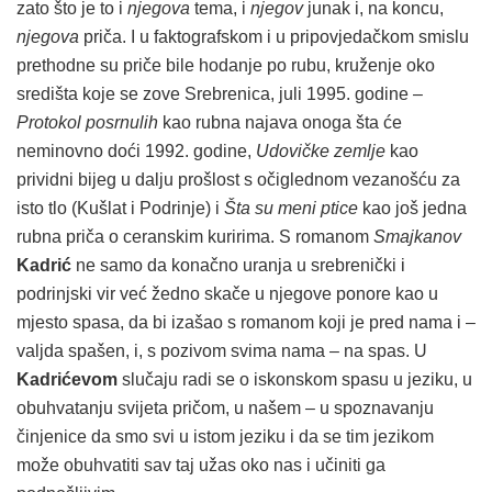
zato što je to i
njegova
tema, i
njegov
junak i, na koncu,
njegova
priča. I u faktografskom i u pripovjedačkom smislu
prethodne su priče bile hodanje po rubu, kruženje oko
središta koje se zove Srebrenica, juli 1995. godine –
Protokol posrnulih
kao rubna najava onoga šta će
neminovno doći 1992. godine,
Udovičke zemlje
kao
prividni bijeg u dalju prošlost s očiglednom vezanošću za
isto tlo (Kušlat i Podrinje) i
Šta su meni ptice
kao još jedna
rubna priča o ceranskim kuririma. S romanom
Smajkanov
Kadrić
ne samo da konačno uranja u srebrenički i
podrinjski vir već žedno skače u njegove ponore kao u
mjesto spasa, da bi izašao s romanom koji je pred nama i –
valjda spašen, i, s pozivom svima nama – na spas. U
Kadrićevom
slučaju radi se o iskonskom spasu u jeziku, u
obuhvatanju svijeta pričom, u našem – u spoznavanju
činjenice da smo svi u istom jeziku i da se tim jezikom
može obuhvatiti sav taj užas oko nas i učiniti ga