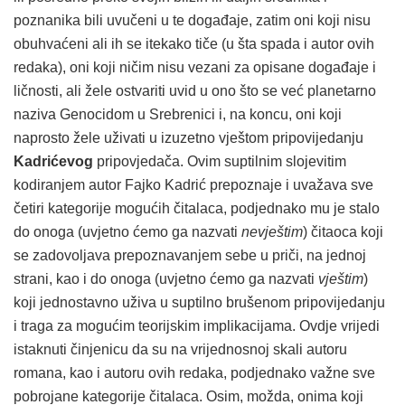
poznanika bili uvučeni u te događaje, zatim oni koji nisu
obuhvaćeni ali ih se itekako tiče (u šta spada i autor ovih
redaka), oni koji ničim nisu vezani za opisane događaje i
ličnosti, ali žele ostvariti uvid u ono što se već planetarno
naziva Genocidom u Srebrenici i, na koncu, oni koji
naprosto žele uživati u izuzetno vještom pripovijedanju
Kadrićevog
pripovjedača. Ovim suptilnim slojevitim
kodiranjem autor Fajko Kadrić prepoznaje i uvažava sve
četiri kategorije mogućih čitalaca, podjednako mu je stalo
do onoga (uvjetno ćemo ga nazvati
nevještim
) čitaoca koji
se zadovoljava prepoznavanjem sebe u priči, na jednoj
strani, kao i do onoga (uvjetno ćemo ga nazvati
vještim
)
koji jednostavno uživa u suptilno brušenom pripovijedanju
i traga za mogućim teorijskim implikacijama. Ovdje vrijedi
istaknuti činjenicu da su na vrijednosnoj skali autoru
romana, kao i autoru ovih redaka, podjednako važne sve
pobrojane kategorije čitalaca. Osim, možda, onima koji