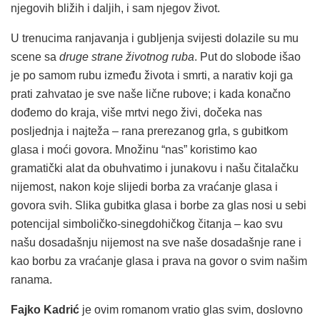
njegovih bližih i daljih, i sam njegov život.
U trenucima ranjavanja i gubljenja svijesti dolazile su mu
scene sa
druge strane životnog ruba
. Put do slobode išao
je po samom rubu između života i smrti, a narativ koji ga
prati zahvatao je sve naše lične rubove; i kada konačno
dođemo do kraja, više mrtvi nego živi, dočeka nas
posljednja i najteža – rana prerezanog grla, s gubitkom
glasa i moći govora. Množinu “nas” koristimo kao
gramatički alat da obuhvatimo i junakovu i našu čitalačku
nijemost, nakon koje slijedi borba za vraćanje glasa i
govora svih. Slika gubitka glasa i borbe za glas nosi u sebi
potencijal simboličko-sinegdohičkog čitanja – kao svu
našu dosadašnju nijemost na sve naše dosadašnje rane i
kao borbu za vraćanje glasa i prava na govor o svim našim
ranama.
Fajko Kadrić
je ovim romanom vratio glas svim, doslovno