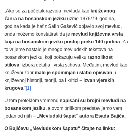
„Ako se za početak razvoja mevluda kao
književnog
žanra na bosanskom jeziku
uzme 1878/79. godina,
godina kada je hafiz Salih Gašević objavio svoj mevlud,
onda možemo konstatirati da je
mevlud književna vrsta
koja na bosanskom jeziku postoji preko 140 godina
. Za
to vrijeme nastalo je mnogo mevludskih tekstova na
bosanskom jeziku, koji pokazuju veliku
raznolikost
stilova
, izbora detalja i vrsta stihova. Međutim, mevlud kao
književni žanr
malo je spominjan i slabo opisivan
u
književnoj historiji, teoriji, pa i kritici –
izvan vjerskih
krugova
.“
[1]
U tom proteklom vremenu
napisani su brojni mevludi na
bosanskom jeziku,
a ovom prilikom predstavljamo vam
jedan od njih –
„Mevludski šapat“ autora Esada Bajića.
O Bajićevu „Mevludskom šapatu“ čitajte na linku: