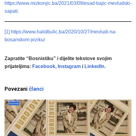
https://www.mizkonjic.ba/2021/03/09/esad-bajic-mevludski-
sapat/
.
[1]
https://www.halidbulic.ba/2020/10/27/mevludi-na-
bosanskom-jeziku/
Zapratite “Bosnistiku” i dijelite tekstove svojim
prijateljima:
Facebook
,
Instagram
i
LinkedIn
.
Povezani
članci