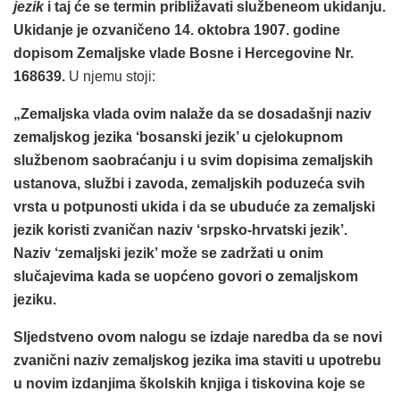
jezik
i taj će se termin približavati službeneom ukidanju.
Ukidanje je ozvaničeno 14. oktobra 1907. godine
dopisom Zemaljske vlade Bosne i Hercegovine Nr.
168639.
U njemu stoji:
„Zemaljska vlada ovim nalaže da se dosadašnji naziv
zemaljskog jezika ‘bosanski jezik’ u cjelokupnom
službenom saobraćanju i u svim dopisima zemaljskih
ustanova, službi i zavoda, zemaljskih poduzeća svih
vrsta u potpunosti ukida i da se ubuduće za zemaljski
jezik koristi zvaničan naziv ‘srpsko-hrvatski jezik’.
Naziv ‘zemaljski jezik’ može se zadržati u onim
slučajevima kada se uopćeno govori o zemaljskom
jeziku.
Sljedstveno ovom nalogu se izdaje naredba da se novi
zvanični naziv zemaljskog jezika ima staviti u upotrebu
u novim izdanjima školskih knjiga i tiskovina koje se