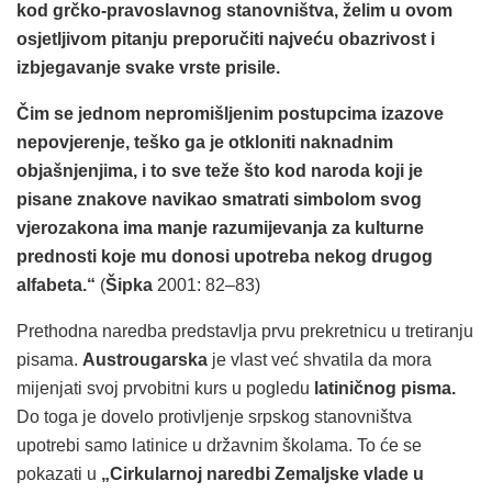
kod grčko-pravoslavnog stanovništva, želim u ovom
osjetljivom pitanju preporučiti najveću obazrivost i
izbjegavanje svake vrste prisile.
Čim se jednom nepromišljenim postupcima izazove
nepovjerenje, teško ga je otkloniti naknadnim
objašnjenjima, i to sve teže što kod naroda koji je
pisane znakove navikao smatrati simbolom svog
vjerozakona ima manje razumijevanja za kulturne
prednosti koje mu donosi upotreba nekog drugog
alfabeta.“
(
Šipka
2001: 82–83)
Prethodna naredba predstavlja prvu prekretnicu u tretiranju
pisama.
Austrougarska
je vlast već shvatila da mora
mijenjati svoj prvobitni kurs u pogledu
latiničnog pisma.
Do toga je dovelo protivljenje srpskog stanovništva
upotrebi samo latinice u državnim školama. To će se
pokazati u
„Cirkularnoj naredbi Zemaljske vlade u