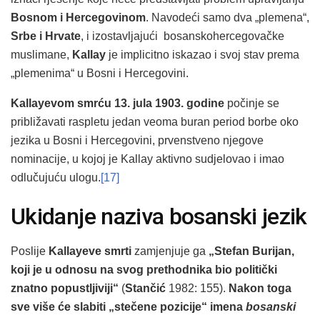
Bosnom i Hercegovinom
. Navodeći samo dva „plemena“,
Srbe i Hrvate
, i izostavljajući bosanskohercegovačke
muslimane,
Kallay
je implicitno iskazao i svoj stav prema
„plemenima“ u Bosni i Hercegovini.
Kallayevom smrću 13. jula 1903. godine
počinje se
približavati raspletu jedan veoma buran period borbe oko
jezika u Bosni i Hercegovini, prvenstveno njegove
nominacije, u kojoj je Kallay aktivno sudjelovao i imao
odlučujuću ulogu.
[17]
Ukidanje naziva bosanski jezik
Poslije
Kallayeve
smrti
zamjenjuje ga
„Stefan Burijan,
koji je u odnosu na svog prethodnika bio politički
znatno popustljiviji“
(
Stančić
1982: 155).
Nakon toga
sve više će slabiti „stečene pozicije“ imena
bosanski