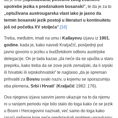
upotrebe jezika s predznakom bosanski“,
te da je za to
„optuživana austrougarska vlast iako je jasno da
termin bosanski jezik postoji u literaturi u kontinuitetu
još od početka XV stoljeća“
.
[16]
Treba, međutim, imati na umu i
Kallayevu
izjavu iz
1901.
godine
, kada je, kako navodi Kraljačić, posljednji put
javno govorio o jeziku u budžetskom odboru austrijske
delegacije. On je tada kazao „da neće da se upušta u staru
prepirku, kako treba da se zove jezik zemaljski, da li srpski
ili hrvatski ili srpskohrvatski“ te naglasio „da je spreman
prihvatiti za
Bosnu
svaki naziv, u kojemu se sporazumiju
oba plemena,
Srbi i Hrvati
“ (
Kraljačić
1982: 176).
Ova njegova izjava sasvim jasno ukazuje na to da njemu
ni u ranijem periodu nije bilo stalo do toga kako će se jezik
u Bosni i Hercegovini nazivati, već samo do toga kako
iznaći rješenje koje neće predstavljati problem upravljanju