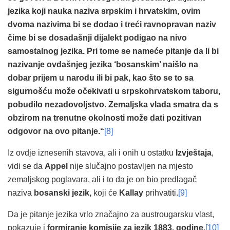
jezika koji nauka naziva srpskim i hrvatskim, ovim
dvoma nazivima bi se dodao i treći ravnopravan naziv
čime bi se dosadašnji dijalekt podigao na nivo
samostalnog jezika. Pri tome se nameće pitanje da li bi
nazivanje ovdašnjeg jezika ‘bosanskim’ naišlo na
dobar prijem u narodu ili bi pak, kao što se to sa
sigurnošću može očekivati u srpskohrvatskom taboru,
pobudilo nezadovoljstvo. Zemaljska vlada smatra da s
obzirom na trenutne okolnosti može dati pozitivan
odgovor na ovo pitanje.“
[8]
Iz ovdje iznesenih stavova, ali i onih u ostatku
Izvještaja
,
vidi se da
Appel
nije slučajno postavljen na mjesto
zemaljskog poglavara, ali i to da je on bio predlagač
naziva
bosanski jezik,
koji će
Kallay
prihvatiti.
[9]
Da je pitanje jezika vrlo značajno za austrougarsku vlast,
pokazuje i
formiranje komisije za jezik 1883. godine
.
[10]