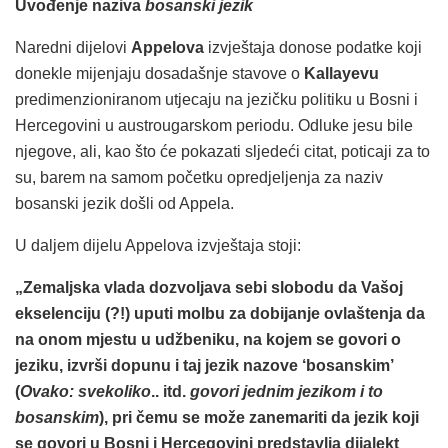
Uvođenje naziva
bosanski jezik
Naredni dijelovi
Appelova
izvještaja donose podatke koji
donekle mijenjaju dosadašnje stavove o
Kallayevu
predimenzioniranom utjecaju na jezičku politiku u Bosni i
Hercegovini u austrougarskom periodu. Odluke jesu bile
njegove, ali, kao što će pokazati sljedeći citat, poticaji za to
su, barem na samom početku opredjeljenja za naziv
bosanski jezik došli od Appela.
U daljem dijelu Appelova izvještaja stoji:
„Zemaljska vlada dozvoljava sebi slobodu da Vašoj
ekselenciju (?!) uputi molbu za dobijanje ovlaštenja da
na onom mjestu u udžbeniku, na kojem se govori o
jeziku, izvrši dopunu i taj jezik nazove ‘bosanskim’
(
Ovako: svekoliko
.. itd.
govori jednim jezikom i to
bosanskim
), pri čemu se može zanemariti da jezik koji
se govori u Bosni i Hercegovini predstavlja dijalekt