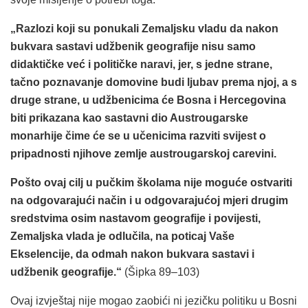
„Razlozi koji su ponukali Zemaljsku vladu da nakon
bukvara sastavi udžbenik geografije nisu samo
didaktičke već i političke naravi, jer, s jedne strane,
tačno poznavanje domovine budi ljubav prema njoj, a s
druge strane, u udžbenicima će Bosna i Hercegovina
biti prikazana kao sastavni dio Austrougarske
monarhije čime će se u učenicima razviti svijest o
pripadnosti njihove zemlje austrougarskoj carevini.
Pošto ovaj cilj u pučkim školama nije moguće ostvariti
na odgovarajući način i u odgovarajućoj mjeri drugim
sredstvima osim nastavom geografije i povijesti,
Zemaljska vlada je odlučila, na poticaj Vaše
Ekselencije, da odmah nakon bukvara sastavi i
udžbenik geografije.“
(Šipka 89–103)
Ovaj izvještaj nije mogao zaobići ni jezičku politiku u Bosni