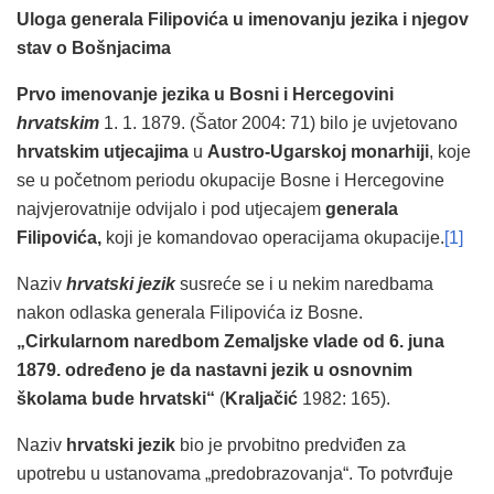
Uloga generala Filipovića u imenovanju jezika i njegov
stav o Bošnjacima
Prvo imenovanje jezika u Bosni i Hercegovini
hrvatskim
1. 1. 1879. (Šator 2004: 71) bilo je uvjetovano
hrvatskim utjecajima
u
Austro-Ugarskoj monarhiji
, koje
se u početnom periodu okupacije Bosne i Hercegovine
najvjerovatnije odvijalo i pod utjecajem
generala
Filipovića,
koji je komandovao operacijama okupacije.
[1]
Naziv
hrvatski jezik
susreće se i u nekim naredbama
nakon odlaska generala Filipovića iz Bosne.
„Cirkularnom naredbom Zemaljske vlade od 6. juna
1879. određeno je da nastavni jezik u osnovnim
školama bude hrvatski“
(
Kraljačić
1982: 165).
Naziv
hrvatski jezik
bio je prvobitno predviđen za
upotrebu u ustanovama „predobrazovanja“. To potvrđuje