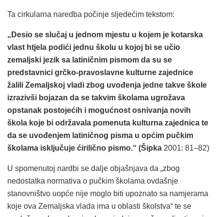
Ta cirkularna naredba počinje sljedećim tekstom:
„Desio se slučaj u jednom mjestu u kojem je kotarska
vlast htjela podići jednu školu u kojoj bi se učio
zemaljski jezik sa latiničnim pismom da su se
predstavnici grčko-pravoslavne kulturne zajednice
žalili Zemaljskoj vladi zbog uvođenja jedne takve škole
izrazivši bojazan da se takvim školama ugrožava
opstanak postojećih i mogućnost osnivanja novih
škola koje bi održavala pomenuta kulturna zajednica te
da se uvođenjem latiničnog pisma u općim pučkim
školama isključuje ćirilično pismo.“ (Šipka
2001: 81–82)
U spomenutoj nardbi se dalje objašnjava da „zbog
nedostatka normativa o pučkim školama ovdašnje
stanovništvo uopće nije moglo biti upoznato sa namjerama
koje ova Zemaljska vlada ima u oblasti školstva“ te se