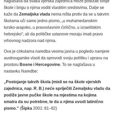
naglašava da svaka vjerska zajednica može podizati svoje
škole i brigu o njima voditi vlastitim sredstvima. Dalje se
kaže da
Zemaljska vlada
nema ništa protiv da se u takvim
školama uči samo jedno pismo, „u muhamedanskim
tursko-arapsko, u pravoslavnim ćirilično, u izraelitskim
hebrejsko“, ali da političke ustanove moraju imati pravo
vrhovnog nadzora nad njima.
Ova je cirkularna naredba veoma jasna u pogledu namjere
austrougarske vlasti da sprovodi svoju politiku i upravu na
prostoru
Bosne i Hercegovine.
To se naglašava u
nastavku Naredbe:
„Postojanje takvih škola (misli se na škole vjerskih
zajednica, nap. R. B.) neće spriječiti Zemaljsku vladu da
podiže javne pučke škole na mjestima na kojima
smatra da su potrebne, te da u njima uvodi latinično
pismo.“
(
Šipka
2001: 81–82)