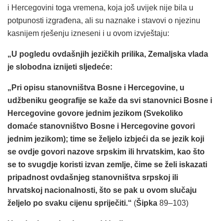
i Hercegovini toga vremena, koja još uvijek nije bila u
potpunosti izgrađena, ali su naznake i stavovi o njezinu
kasnijem rješenju izneseni i u ovom izvještaju:
„U pogledu ovdašnjih jezičkih prilika, Zemaljska vlada
je slobodna iznijeti sljedeće:
„Pri opisu stanovništva Bosne i Hercegovine, u
udžbeniku geografije se kaže da svi stanovnici Bosne i
Hercegovine govore jednim jezikom (Svekoliko
domaće stanovništvo Bosne i Hercegovine govori
jednim jezikom); time se željelo izbjeći da se jezik koji
se ovdje govori nazove srpskim ili hrvatskim, kao što
se to svugdje koristi izvan zemlje, čime se želi iskazati
pripadnost ovdašnjeg stanovništva srpskoj ili
hrvatskoj nacionalnosti, što se pak u ovom slučaju
željelo po svaku cijenu spriječiti.“
(
Šipka
89–103)