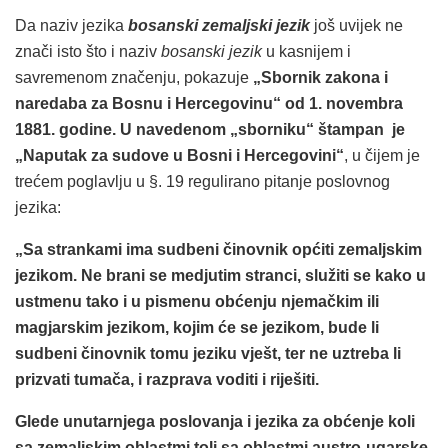
Da naziv jezika
bosanski zemaljski jezik
još uvijek ne
znači isto što i naziv
bosanski jezik
u kasnijem i
savremenom značenju, pokazuje
„Sbornik zakona i
naredaba za Bosnu i Hercegovinu“ od 1. novembra
1881. godine. U navedenom „sborniku“ štampan je
„Naputak za sudove u Bosni i Hercegovini“
, u čijem je
trećem poglavlju u §. 19 regulirano pitanje poslovnog
jezika:
„Sa strankami ima sudbeni činovnik općiti zemaljskim
jezikom. Ne brani se medjutim stranci, služiti se kako u
ustmenu tako i u pismenu obćenju njemačkim ili
magjarskim jezikom, kojim će se jezikom, bude li
sudbeni činovnik tomu jeziku vješt, ter ne uztreba li
prizvati tumača, i razprava voditi i riješiti.
Glede unutarnjega poslovanja i jezika za obćenje koli
sa zemaljskim oblastmi toli sa oblastmi austro-ugarske