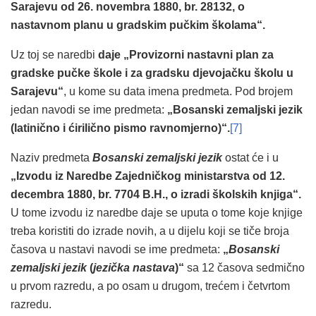
Sarajevu od 26. novembra 1880, br. 28132, o
nastavnom planu u gradskim pučkim školama“.
Uz toj se naredbi
daje „Provizorni nastavni plan za
gradske pučke škole i za gradsku djevojačku školu u
Sarajevu“
, u kome su data imena predmeta. Pod brojem
jedan navodi se ime predmeta:
„Bosanski zemaljski jezik
(latinično i ćirilično pismo ravnomjerno)“.
[7]
Naziv predmeta
Bosanski zemaljski jezik
ostat će i u
„Izvodu iz Naredbe Zajedničkog ministarstva od 12.
decembra 1880, br. 7704 B.H., o izradi školskih knjiga“.
U tome izvodu iz naredbe daje se uputa o tome koje knjige
treba koristiti do izrade novih, a u dijelu koji se tiče broja
časova u nastavi navodi se ime predmeta:
„
Bosanski
zemaljski jezik
(
jezička nastava
)“
sa 12 časova sedmično
u prvom razredu, a po osam u drugom, trećem i četvrtom
razredu.