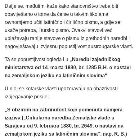
Dalje se, međutim, kaže kako stanovništvo treba biti
obaviješteno o tome da će se u takvim školama
ravnomjerno učiti latinično i ćirilično pismo, a gdje se
ukaže potreba, i tursko pismo. Ovakvi stavovi već
ublažavaju ranije stavove o pismu iz prethodnih naredbi i
nagovještavaju izvjesnu popustljivost austrougarske vlasti.
Ta se popustljivost ogleda i u
„Naredbi zajedničkog
ministarstva od 14. marta 1880, br. 1285 B.H. o nastavi
na zemaljskom jeziku sa latiničnim slovima“.
U njoj se kotarske vlasti upozoravaju na obazrivost i
izbjegavanje prisile:
„S obzirom na zabrinutost koje pomenuta namjera
izaziva („Cirkularna naredba Zemaljske vlade u
Sarajevu od 9. februara 1880, br. 2649, o nastavi na
zemaljskom jeziku sa latiničnim slovima“, nap. R. B.)