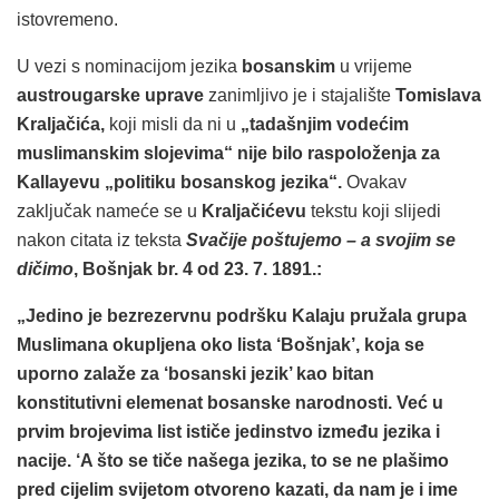
istovremeno.
U vezi s nominacijom jezika
bosanskim
u vrijeme
austrougarske uprave
zanimljivo je i stajalište
Tomislava
Kraljačića,
koji misli da ni u
„tadašnjim vodećim
muslimanskim slojevima“ nije bilo raspoloženja za
Kallayevu „politiku bosanskog jezika“.
Ovakav
zaključak nameće se u
Kraljačićevu
tekstu koji slijedi
nakon citata iz teksta
Svačije poštujemo – a svojim se
dičimo
, Bošnjak br. 4 od 23. 7. 1891.:
„Jedino je bezrezervnu podršku Kalaju pružala grupa
Muslimana okupljena oko lista ‘Bošnjak’, koja se
uporno zalaže za ‘bosanski jezik’ kao bitan
konstitutivni elemenat bosanske narodnosti. Već u
prvim brojevima list ističe jedinstvo između jezika i
nacije. ‘A što se tiče našega jezika, to se ne plašimo
pred cijelim svijetom otvoreno kazati, da nam je i ime