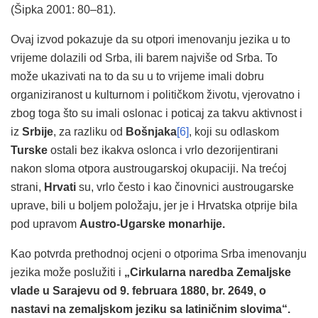
(Šipka 2001: 80–81).
Ovaj izvod pokazuje da su otpori imenovanju jezika u to
vrijeme dolazili od Srba, ili barem najviše od Srba. To
može ukazivati na to da su u to vrijeme imali dobru
organiziranost u kulturnom i političkom životu, vjerovatno i
zbog toga što su imali oslonac i poticaj za takvu aktivnost i
iz
Srbije
, za razliku od
Bošnjaka
[6]
, koji su odlaskom
Turske
ostali bez ikakva oslonca i vrlo dezorijentirani
nakon sloma otpora austrougarskoj okupaciji. Na trećoj
strani,
Hrvati
su, vrlo često i kao činovnici austrougarske
uprave, bili u boljem položaju, jer je i Hrvatska otprije bila
pod upravom
Austro-Ugarske monarhije.
Kao potvrda prethodnoj ocjeni o otporima Srba imenovanju
jezika može poslužiti i
„Cirkularna naredba Zemaljske
vlade u Sarajevu od 9. februara 1880, br. 2649, o
nastavi na zemaljskom jeziku sa latiničnim slovima“.