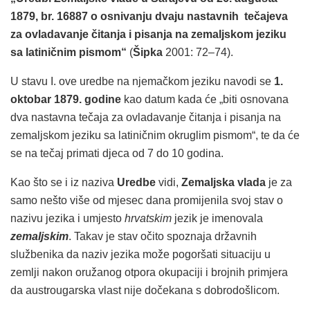
1879, br. 16887 o osnivanju dvaju nastavnih tečajeva
za ovladavanje čitanja i pisanja na zemaljskom jeziku
sa latiničnim pismom“
(
Šipka
2001: 72–74).
U stavu I. ove uredbe na njemačkom jeziku navodi se
1.
oktobar 1879. godine
kao datum kada će „biti osnovana
dva nastavna tečaja za ovladavanje čitanja i pisanja na
zemaljskom jeziku sa latiničnim okruglim pismom“, te da će
se na tečaj primati djeca od 7 do 10 godina.
Kao što se i iz naziva
Uredbe
vidi,
Zemaljska vlada
je za
samo nešto više od mjesec dana promijenila svoj stav o
nazivu jezika i umjesto
hrvatskim
jezik je imenovala
zemaljskim
. Takav je stav očito spoznaja državnih
službenika da naziv jezika može pogoršati situaciju u
zemlji nakon oružanog otpora okupaciji i brojnih primjera
da austrougarska vlast nije dočekana s dobrodošlicom.