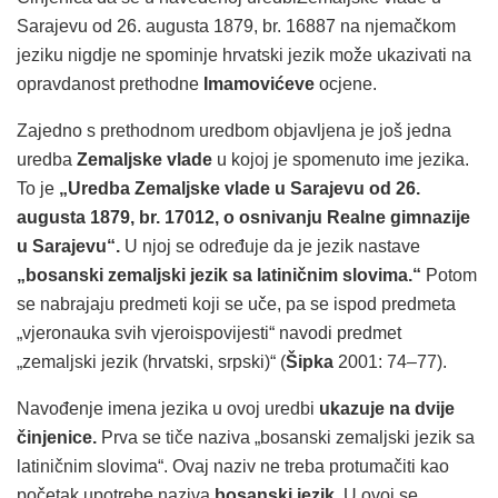
Sarajevu od 26. augusta 1879, br. 16887 na njemačkom
jeziku nigdje ne spominje hrvatski jezik može ukazivati na
opravdanost prethodne
Imamovićeve
ocjene.
Zajedno s prethodnom uredbom objavljena je još jedna
uredba
Zemaljske vlade
u kojoj je spomenuto ime jezika.
To je
„Uredba Zemaljske vlade u Sarajevu od 26.
augusta 1879, br. 17012, o osnivanju Realne gimnazije
u Sarajevu“.
U njoj se određuje da je jezik nastave
„bosanski zemaljski jezik sa latiničnim slovima.“
Potom
se nabrajaju predmeti koji se uče, pa se ispod predmeta
„vjeronauka svih vjeroispovijesti“ navodi predmet
„zemaljski jezik (hrvatski, srpski)“ (
Šipka
2001: 74–77).
Navođenje imena jezika u ovoj uredbi
ukazuje na dvije
činjenice.
Prva se tiče naziva „bosanski zemaljski jezik sa
latiničnim slovima“. Ovaj naziv ne treba protumačiti kao
početak upotrebe naziva
bosanski jezik.
U ovoj se