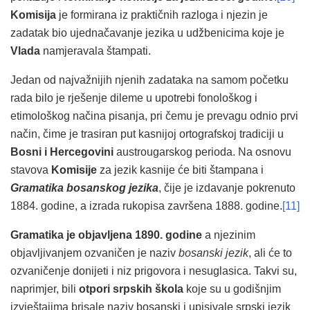
Komisija
je formirana iz praktičnih razloga i njezin je
zadatak bio ujednačavanje jezika u udžbenicima koje je
Vlada
namjeravala štampati.
Jedan od najvažnijih njenih zadataka na samom početku
rada bilo je rješenje dileme u upotrebi fonološkog i
etimološkog načina pisanja, pri čemu je prevagu odnio prvi
način, čime je trasiran put kasnijoj ortografskoj tradiciji u
Bosni i Hercegovini
austrougarskog perioda. Na osnovu
stavova
Komisije
za jezik kasnije će biti štampana i
Gramatika bosanskog jezika
, čije je izdavanje pokrenuto
1884. godine, a izrada rukopisa završena 1888. godine.
[11]
Gramatika je objavljena 1890. godine
a njezinim
objavljivanjem ozvaničen je naziv
bosanski jezik
, ali će to
ozvaničenje donijeti i niz prigovora i nesuglasica. Takvi su,
naprimjer, bili
otpori srpskih škola
koje su u godišnjim
izvještajima brisale naziv bosanski i upisivale srpski jezik