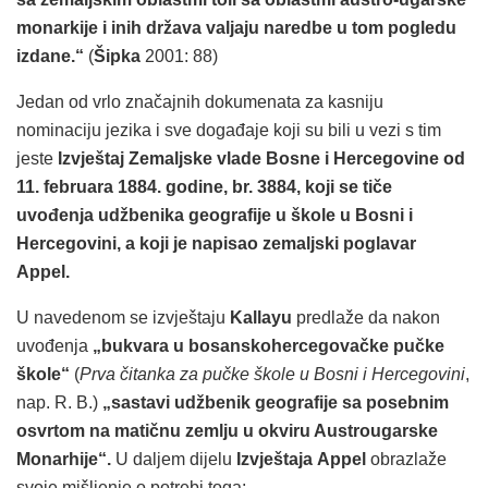
monarkije i inih država valjaju naredbe u tom pogledu
izdane.“
(
Šipka
2001: 88)
Jedan od vrlo značajnih dokumenata za kasniju
nominaciju jezika i sve događaje koji su bili u vezi s tim
jeste
Izvještaj Zemaljske vlade Bosne i Hercegovine od
11. februara 1884. godine, br. 3884, koji se tiče
uvođenja udžbenika geografije u škole u Bosni i
Hercegovini, a koji je napisao zemaljski poglavar
Appel.
U navedenom se izvještaju
Kallayu
predlaže da nakon
uvođenja
„bukvara u bosanskohercegovačke pučke
škole“
(
Prva čitanka za pučke škole u Bosni i Hercegovini
,
nap. R. B.)
„sastavi udžbenik geografije sa posebnim
osvrtom na matičnu zemlju u okviru Austrougarske
Monarhije“.
U daljem dijelu
Izvještaja
Appel
obrazlaže
svoje mišljenje o potrebi toga: