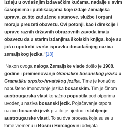
izdaju u ovdašnjim izdavačkim kućama, nadalje u svim
časopisima i publikacijama koje izdaje Zemaljska
uprava, za što zadužene ustanove, službe i organi
moraju preuzeti obavezu. Ovi potonji, kao i direkcije i
uprave raznih državnih obrazovnih zavoda imaju
obavezu da u starim izdanjima školskih knjiga, koje su
još u upotrebi izvrše ispravku dosadašnjeg naziva
zemaljskog jezika.“
[18]
Nakon ovoga
naloga Zemaljske vlade
došlo je
1908.
godine
i
preimenovanje
Gramatike bosanskog jezika
u
Gramatiku srpsko-hrvatskog jezika
.
Time je konačno
napušteno imenovanje jezika
bosanskim
. Tim je činom
austrougarska vlast
konačno
popustila
pod otporima
uvođenju naziva
bosanski jezik.
Pojačavanje otpora
nazivu
bosanski jezik
pratilo je ujedno i
slabljenje
austrougarske vlasti.
To su dva procesa koja su se u
tome vremenu u
Bosni i Hercegovini
odvijala