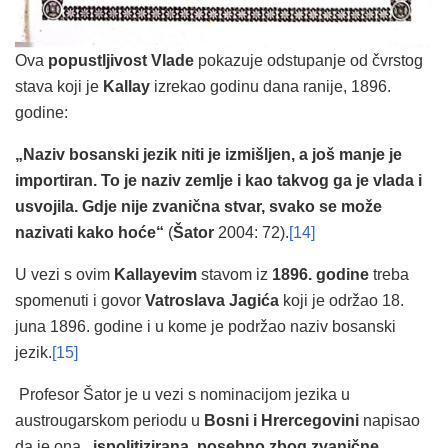
Ova
popustljivost Vlade
pokazuje odstupanje od čvrstog
stava koji je
Kallay
izrekao godinu dana ranije, 1896.
godine:
„Naziv bosanski jezik niti je izmišljen, a još manje je
importiran. To je naziv zemlje i kao takvog ga je vlada i
usvojila. Gdje nije zvanična stvar, svako se može
nazivati kako hoće“
(
Šator
2004: 72).
[14]
U vezi s ovim
Kallayevim
stavom iz
1896. godine
treba
spomenuti i govor
Vatroslava Jagića
koji je održao 18.
juna 1896. godine i u kome je podržao naziv bosanski
jezik.
[15]
Profesor Šator je u vezi s nominacijom jezika u
austrougarskom periodu u
Bosni i Hrercegovini
napisao
da je ona
„ispolitizirana, posebno zbog zvanične