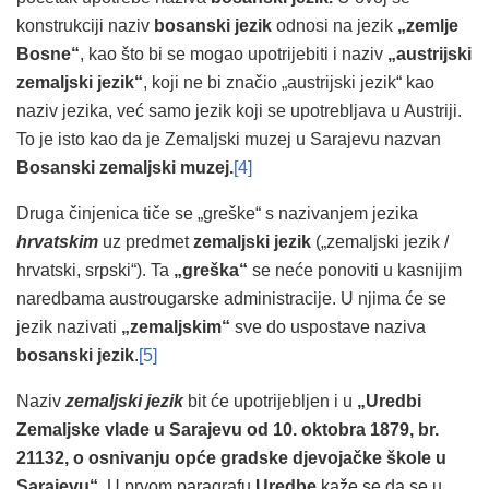
konstrukciji naziv
bosanski jezik
odnosi na jezik
„zemlje
Bosne“
, kao što bi se mogao upotrijebiti i naziv
„austrijski
zemaljski jezik“
, koji ne bi značio „austrijski jezik“ kao
naziv jezika, već samo jezik koji se upotrebljava u Austriji.
To je isto kao da je Zemaljski muzej u Sarajevu nazvan
Bosanski zemaljski muzej.
[4]
Druga činjenica tiče se „greške“ s nazivanjem jezika
hrvatskim
uz predmet
zemaljski jezik
(„zemaljski jezik /
hrvatski, srpski“). Ta
„greška“
se neće ponoviti u kasnijim
naredbama austrougarske administracije. U njima će se
jezik nazivati
„zemaljskim“
sve do uspostave naziva
bosanski jezik
.
[5]
Naziv
zemaljski jezik
bit će upotrijebljen i u
„Uredbi
Zemaljske vlade u Sarajevu od 10. oktobra 1879, br.
21132, o osnivanju opće gradske djevojačke škole u
Sarajevu“.
U prvom paragrafu
Uredbe
kaže se da se u