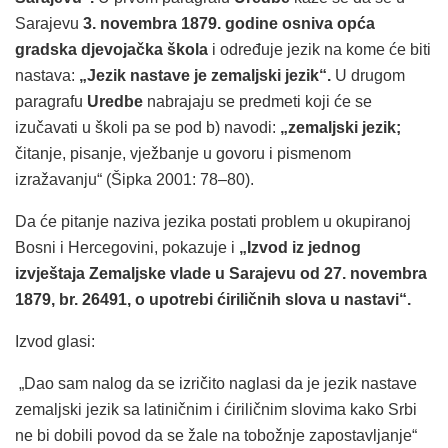
Sarajevu
3. novembra 1879. godine
osniva opća
gradska djevojačka škola
i određuje jezik na kome će biti
nastava:
„Jezik nastave je zemaljski jezik“.
U drugom
paragrafu
Uredbe
nabrajaju se predmeti koji će se
izučavati u školi pa se pod b) navodi:
„zemaljski jezik;
čitanje, pisanje, vježbanje u govoru i pismenom
izražavanju“ (Šipka 2001: 78–80).
Da će pitanje naziva jezika postati problem u okupiranoj
Bosni i Hercegovini, pokazuje i
„Izvod iz jednog
izvještaja Zemaljske vlade u Sarajevu od 27. novembra
1879, br. 26491, o upotrebi ćiriličnih slova u nastavi“.
Izvod glasi:
„Dao sam nalog da se izričito naglasi da je jezik nastave
zemaljski jezik sa latiničnim i ćiriličnim slovima kako Srbi
ne bi dobili povod da se žale na tobožnje zapostavljanje“