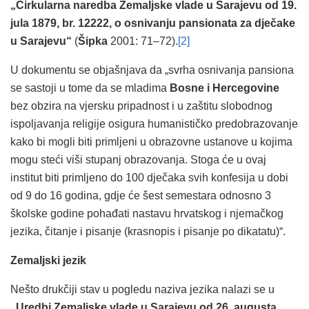
„Cirkularna naredba Zemaljske vlade u Sarajevu od 19.
jula 1879, br. 12222, o osnivanju pansionata za dječake
u Sarajevu“
(
Šipka
2001: 71–72).
[2]
U dokumentu se objašnjava da „svrha osnivanja pansiona
se sastoji u tome da se mladima
Bosne i Hercegovine
bez obzira na vjersku pripadnost i u zaštitu slobodnog
ispoljavanja religije osigura humanističko predobrazovanje
kako bi mogli biti primljeni u obrazovne ustanove u kojima
mogu steći viši stupanj obrazovanja. Stoga će u ovaj
institut biti primljeno do 100 dječaka svih konfesija u dobi
od 9 do 16 godina, gdje će šest semestara odnosno 3
školske godine pohađati nastavu hrvatskog i njemačkog
jezika, čitanje i pisanje (krasnopis i pisanje po dikatatu)“.
Zemaljski jezik
Nešto drukčiji stav u pogledu naziva jezika nalazi se u
„Uredbi Zemaljske vlade u Sarajevu od 26. augusta