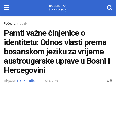
Početna
Jezik
Pamti važne činjenice o
identitetu: Odnos vlasti prema
bosanskom jeziku za vrijeme
austrougarske uprave u Bosni i
Hercegovini
A
Objavio:
Halid Bulić
15.06.2026
A