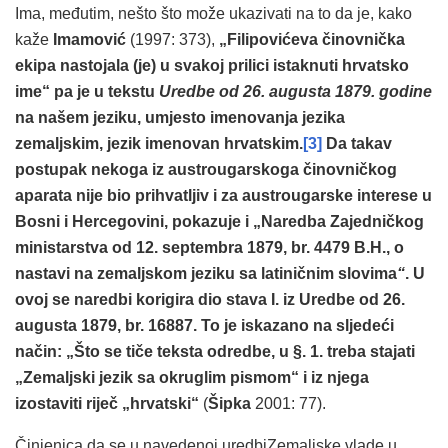
Ima, međutim, nešto što može ukazivati na to da je, kako
kaže
Imamović
(1997: 373),
„Filipovićeva činovnička
ekipa nastojala (je) u svakoj prilici istaknuti hrvatsko
ime“ pa je u tekstu
Uredbe od 26. augusta 1879. godine
na našem jeziku, umjesto imenovanja jezika
zemaljskim, jezik imenovan hrvatskim.
[3]
Da takav
postupak nekoga iz austrougarskoga činovničkog
aparata nije bio prihvatljiv i za austrougarske interese u
Bosni i Hercegovini, pokazuje i „Naredba Zajedničkog
ministarstva od 12. septembra 1879, br. 4479 B.H., o
nastavi na zemaljskom jeziku sa latiničnim slovima
“
. U
ovoj se naredbi korigira dio stava I. iz Uredbe od 26.
augusta 1879, br. 16887. To je iskazano na sljedeći
način: „Što se tiče teksta odredbe, u §. 1. treba stajati
„Zemaljski jezik sa okruglim pismom“ i iz njega
izostaviti riječ „hrvatski“
(
Šipka
2001: 77).
Činjenica da se u navedenoj uredbiZemaljske vlade u