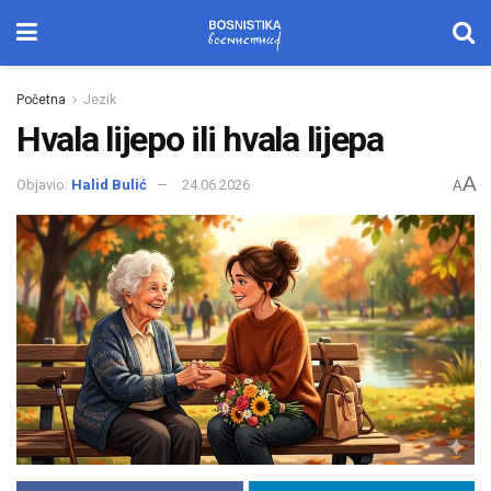
Početna
Jezik
Hvala lijepo ili hvala lijepa
A
Objavio:
Halid Bulić
24.06.2026
A