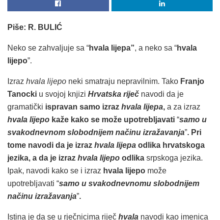
Piše: R. BULIĆ
Neko se zahvaljuje sa “
hvala lijepa”
, a neko sa “
hvala
lijepo
”.
Izraz
hvala lijepo
neki smatraju nepravilnim. Tako
Franjo
Tanocki
u svojoj knjizi
Hrvatska riječ
navodi da je
gramatički
ispravan samo izraz
hvala lijepa
,
a za izraz
hvala lijepo
kaže kako se može upotrebljavati
“
samo u
svakodnevnom slobodnijem načinu izražavanja
”
. Pri
tome navodi da je izraz
hvala lijepa
odlika hrvatskoga
jezika, a da je izraz
hvala lijepo
odlika
srpskoga jezika.
Ipak, navodi kako se i izraz
hvala lijepo
može
upotrebljavati “
samo u svakodnevnomu slobodnijem
načinu izražavanja
”
.
Istina je da se u rječnicima riječ
hvala
navodi kao imenica