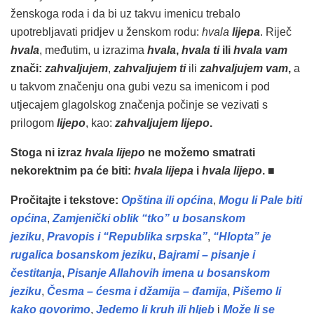
ženskoga roda i da bi uz takvu imenicu trebalo
upotrebljavati pridjev u ženskom rodu:
hvala
lijepa
. Riječ
hvala
, međutim, u izrazima
hvala
,
hvala ti
ili
hvala vam
znači:
zahvaljujem
,
zahvaljujem ti
ili
zahvaljujem vam
,
a
u takvom značenju ona gubi vezu sa imenicom i pod
utjecajem glagolskog značenja počinje se vezivati s
prilogom
lijepo
, kao:
zahvaljujem lijepo
.
Stoga ni izraz
hvala lijepo
ne možemo smatrati
nekorektnim pa će biti:
hvala lijepa
i
hvala lijepo
.
■
Pročitajte i tekstove:
Opština ili općina
,
Mogu li Pale biti
općina
,
Zamjenički oblik “tko” u bosanskom
jeziku
,
Pravopis i “Republika srpska”
,
“Hlopta” je
rugalica bosanskom jeziku
,
Bajrami – pisanje i
čestitanja
,
Pisanje Allahovih imena u bosanskom
jeziku
,
Česma – ćesma i džamija – đamija
,
Pišemo li
kako govorimo
,
Jedemo li kruh ili hljeb
i
Može li se