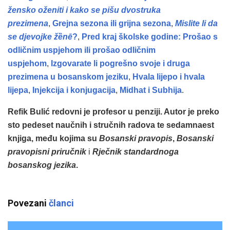
žensko oženiti i kako se pišu dvostruka
prezimena
,
Grejna sezona ili grijna sezona
,
Mislite li da
se djevojke žȅnē
?
,
Pred kraj školske godine: Prošao s
odličnim uspjehom ili prošao odličnim
uspjehom
,
Izgovarate li pogrešno svoje i druga
prezimena u bosanskom jeziku
,
Hvala lijepo i hvala
lijepa
,
Injekcija i konjugacija
,
Midhat i Subhija
.
Refik Bulić redovni je profesor u penziji. Autor je preko
sto pedeset naučnih i stručnih radova te sedamnaest
knjiga, među kojima su
Bosanski pravopis
,
Bosanski
pravopisni priručnik
i
Rječnik standardnoga
bosanskog jezika
.
Povezani
članci