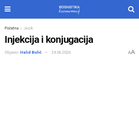
Početna
Jezik
Injekcija i konjugacija
A
Objavio:
Halid Bulić
24.06.2026
A