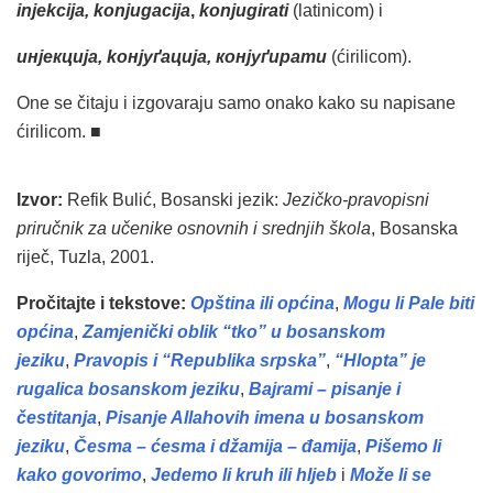
injekcija, konjugacija
,
konjugirati
(latinicom) i
инјекција, koнјуґација, конјуґирати
(ćirilicom).
One se čitaju i izgovaraju samo onako kako su napisane
ćirilicom. ■
Izvor:
Refik Bulić, Bosanski jezik:
Jezičko-pravopisni
priručnik za učenike osnovnih i srednjih škola
, Bosanska
riječ, Tuzla, 2001.
Pročitajte i tekstove:
Opština ili općina
,
Mogu li Pale biti
općina
,
Zamjenički oblik “tko” u bosanskom
jeziku
,
Pravopis i “Republika srpska”
,
“Hlopta” je
rugalica bosanskom jeziku
,
Bajrami – pisanje i
čestitanja
,
Pisanje Allahovih imena u bosanskom
jeziku
,
Česma – ćesma i džamija – đamija
,
Pišemo li
kako govorimo
,
Jedemo li kruh ili hljeb
i
Može li se