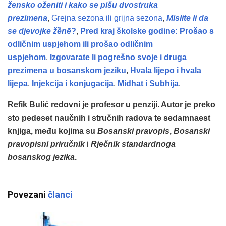
žensko oženiti i kako se pišu dvostruka
prezimena
,
Grejna sezona ili grijna sezona
,
Mislite li da
se djevojke žȅnē
?
,
Pred kraj školske godine: Prošao s
odličnim uspjehom ili prošao odličnim
uspjehom
,
Izgovarate li pogrešno svoje i druga
prezimena u bosanskom jeziku
,
Hvala lijepo i hvala
lijepa
,
Injekcija i konjugacija
,
Midhat i Subhija
.
Refik Bulić redovni je profesor u penziji. Autor je preko
sto pedeset naučnih i stručnih radova te sedamnaest
knjiga, među kojima su
Bosanski pravopis
,
Bosanski
pravopisni priručnik
i
Rječnik standardnoga
bosanskog jezika
.
Povezani
članci