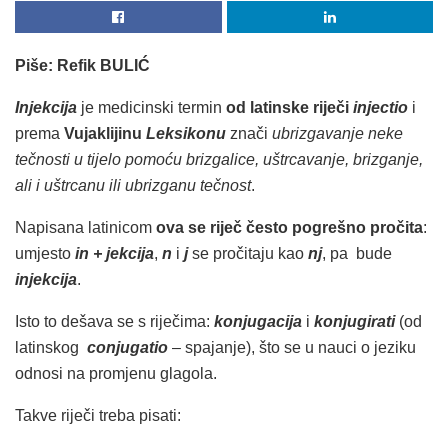
Piše: Refik BULIĆ
Injekcija
je medicinski termin
od latinske riječi
injectio
i
prema
Vujaklijinu
Leksikonu
znači
ubrizgavanje neke
tečnosti u tijelo pomoću brizgalice, uštrcavanje, brizganje,
ali i uštrcanu ili ubrizganu tečnost
.
Napisana latinicom
ova se riječ često pogrešno pročita
:
umjesto
in + jekcija
,
n
i
j
se pročitaju kao
nj
, pa bude
injekcija
.
Isto to dešava se s riječima:
konjugacija
i
konjugirati
(od
latinskog
conjugatio
– spajanje), što se u nauci o jeziku
odnosi na promjenu glagola.
Takve riječi treba pisati: