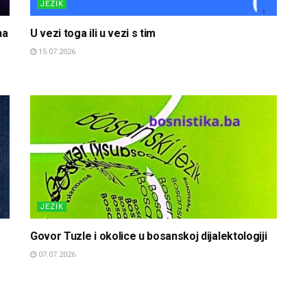
JEZIK
na
U vezi toga ili u vezi s tim
15.07.2026
JEZIK
Govor Tuzle i okolice u bosanskoj dijalektologiji
07.07.2026