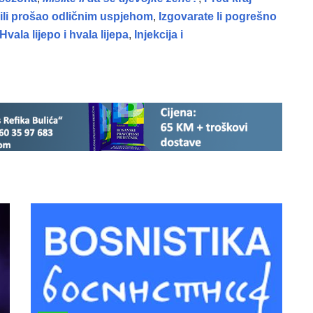
ili prošao odličnim uspjehom
,
Izgovarate li pogrešno
Hvala lijepo i hvala lijepa
,
Injekcija i