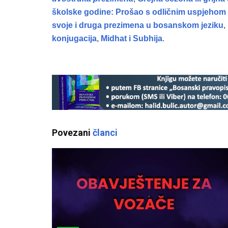
školske godine: Prošao s odličnim uspjehom 
svoje i druga prezimena u bosanskom jeziku
,
konjugacija
,
Midhat i Subhija
.
Povezani
članci