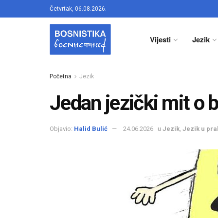
Četvrtak, 06.08.2026.
Vijesti
Jezik
Početna
Jezik
Jedan jezički mit o
Objavio:
Halid Bulić
24.06.2026
u
Jezik
,
Jezik u pra