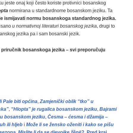
 jeste onaj koji često koriste protivnici bosanskog
opta
normirana u standardnome bosanskom jeziku. Ta
ele ismijavati normu bosanskoga standardnog jezika.
pisano
u
normativnoj literaturi bosanskog jezika
, drugi to
nskog jezika pa i sam bosanski jezik.
n priručnik bosanskoga jezika – svi preporučuju
i Pale biti općina
,
Zamjenički oblik “tko” u
ska”
,
“Hlopta” je rugalica bosanskom jeziku
,
Bajrami
 u bosanskom jeziku
,
Česma – ćesma i džamija –
h ili hljeb
i
Može li se žensko oženiti i kako se pišu
a sezona
,
Mislite li da se djevojke žȅnē
?
,
Pred kraj