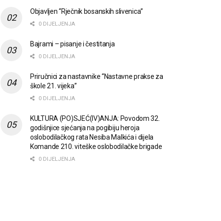
Objavljen “Rječnik bosanskih slivenica”
0 DIJELJENJA
Bajrami – pisanje i čestitanja
0 DIJELJENJA
Priručnici za nastavnike “Nastavne prakse za
škole 21. vijeka”
0 DIJELJENJA
KULTURA (PO)SJEĆ(IV)ANJA: Povodom 32.
godišnjice sjećanja na pogibiju heroja
oslobodilačkog rata Nesiba Malkića i dijela
Komande 210. viteške oslobodilačke brigade
0 DIJELJENJA