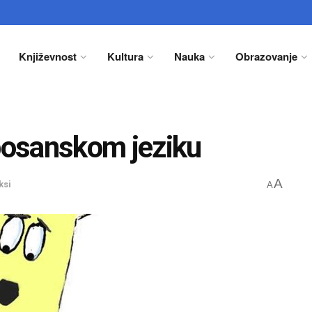
Književnost
Kultura
Nauka
Obrazovanje
 bosanskom jeziku
A
ksi
A