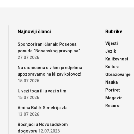
Najnoviji članci
Rubrike
Vijesti
Sponzorirani članak: Posebna
ponuda “Bosanskog pravopisa”
Jezik
27.07.2026
Književnost
Kultura
Na dionicama u višim predjelima
upozoravamo na klizav kolovoz!
Obrazovanje
15.07.2026
Nauka
Portret
U vezi toga ili u vezi s tim
15.07.2026
Magazin
Resursi
Amina Bulić: Simetrija zla
13.07.2026
Bošnjaci u Novosadskom
dogovoru
12.07.2026