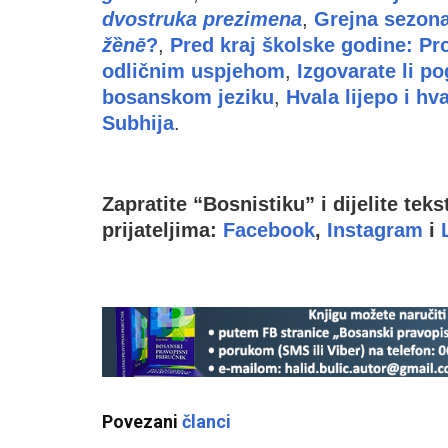
dvostruka prezimena
,
Grejna sezona 
žȅnē
?
,
Pred kraj školske godine: Pr
odličnim uspjehom
,
Izgovarate li p
bosanskom jeziku
,
Hvala lijepo i hva
Subhija
.
Zapratite “Bosnistiku” i dijelite tek
prijateljima:
Facebook
,
Instagram
i
Povezani
članci