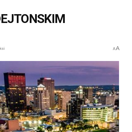
 DEJTONSKIM
A
ksi
A