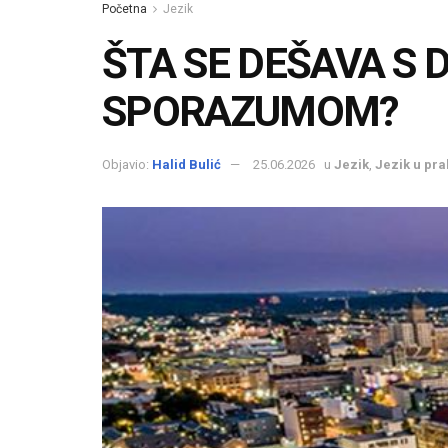
Početna
Jezik
ŠTA SE DEŠAVA S
SPORAZUMOM?
Objavio:
Halid Bulić
25.06.2026
u
Jezik
,
Jezik u pra