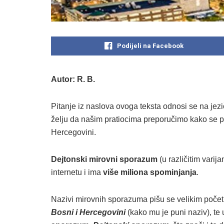
Podijeli na Facebook
Autor: R. B.
Pitanje iz naslova ovoga teksta odnosi se na je
želju da našim pratiocima preporučimo kako se pi
Hercegovini.
Dejtonski mirovni sporazum
(u različitim varij
internetu i ima
više miliona spominjanja
.
Nazivi mirovnih sporazuma pišu se velikim poče
Bosni i Hercegovini
(kako mu je puni naziv), te