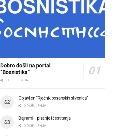
Dobro došli na portal
“Bosnistika”
0 DIJELJENJA
Objavljen “Rječnik bosanskih slivenica”
0 DIJELJENJA
Bajrami – pisanje i čestitanja
0 DIJELJENJA