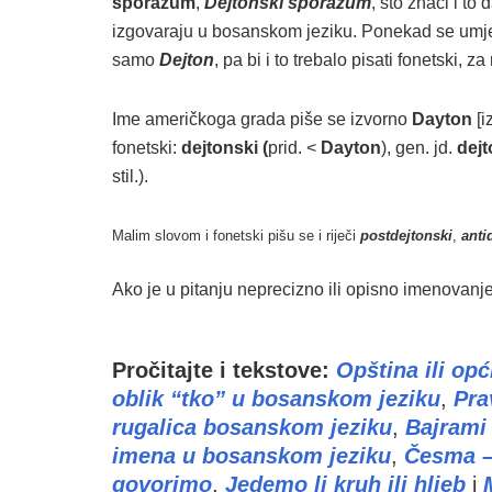
sporazum
,
Dejtonski sporazum
, što znači i to
izgovaraju u bosanskom jeziku. Ponekad se umje
samo
Dejton
, pa bi i to trebalo pisati fonetski,
Ime američkoga grada piše se izvorno
Dayton
[i
fonetski:
dejtonski (
prid. <
Dayton
), gen. jd.
dej
stil.).
Malim slovom i fonetski pišu se i riječi
postdejtonski
,
anti
Ako je u pitanju neprecizno ili opisno imenovanj
Pročitajte i tekstove:
Opština ili opć
oblik “tko” u bosanskom jeziku
,
Pra
rugalica bosanskom jeziku
,
Bajrami 
imena u bosanskom jeziku
,
Česma –
govorimo
,
Jedemo li kruh ili hljeb
i