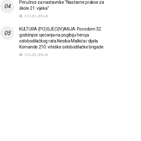
Priručnici za nastavnike “Nastavne prakse za
škole 21. vijeka”
0 DIJELJENJA
KULTURA (PO)SJEĆ(IV)ANJA: Povodom 32.
godišnjice sjećanja na pogibiju heroja
oslobodilačkog rata Nesiba Malkića i dijela
Komande 210. viteške oslobodilačke brigade
0 DIJELJENJA