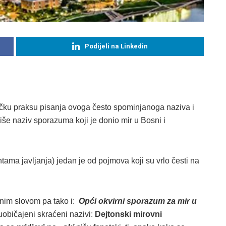
Podijeli na Linkedin
zičku praksu pisanja ovoga često spominjanoga naziva i
še naziv sporazuma koji je donio mir u Bosni i
antama javljanja) jedan je od pojmova koji su vrlo česti na
tnim slovom pa tako i:
Opći okvirni sporazum za mir u
 uobičajeni skraćeni nazivi:
Dejtonski mirovni