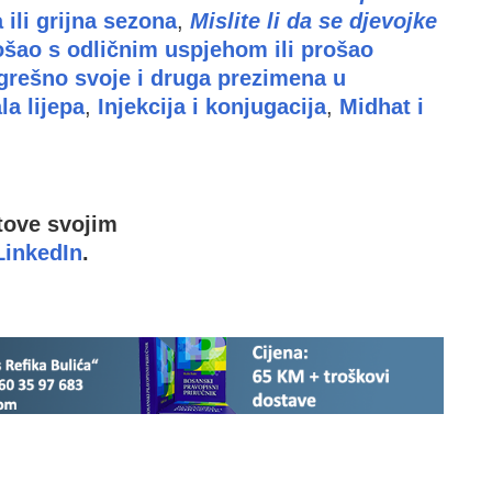
ili grijna sezona
,
Mislite li da se djevojke
ošao s odličnim uspjehom ili prošao
ogrešno svoje i druga prezimena u
la lijepa
,
Injekcija i konjugacija
,
Midhat i
stove svojim
LinkedIn
.