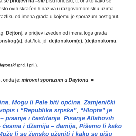
 da se
pridjevi na –
ski
pišu fonetski, tj. onako kako se
sto ovih skraćenih naziva u razgovornom stilu uzima
 za razliku od imena grada u kojemu je sporazum postignut.
zg.
Dèjton
], a pridjev izveden od imena toga grada
tonskog(a)
, dat./lok. jd.
dejtonskom(e)
, (
dejtonskomu
,
dejtonski
(prid. i pril.).
e, onda je:
mirovni sporazum u Daytonu
. ■
ina
,
Mogu li Pale biti općina
,
Zamjenički
vopis i “Republika srpska”
,
“Hlopta” je
– pisanje i čestitanja
,
Pisanje Allahovih
 ćesma i džamija – đamija
,
Pišemo li kako
Može li se žensko oženiti i kako se pišu