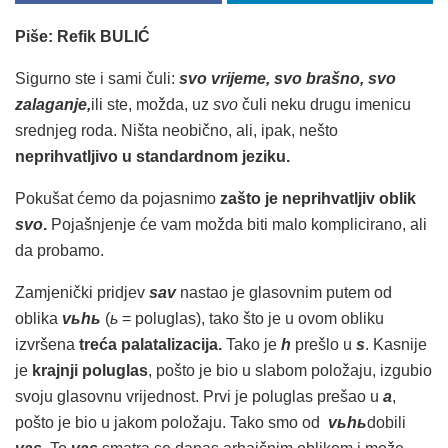
Piše: Refik BULIĆ
Sigurno ste i sami čuli:
svo vrijeme, svo brašno, svo
zalaganje,
ili ste, možda, uz
svo
čuli neku drugu imenicu
srednjeg roda. Ništa neobično, ali, ipak, nešto
neprihvatljivo u standardnom jeziku.
Pokušat ćemo da pojasnimo
zašto je neprihvatljiv oblik
svo
.
Pojašnjenje će vam možda biti malo komplicirano, ali
da probamo.
Zamjenički pridjev
sav
nastao je glasovnim putem od
oblika
v
ьh
ь
(
ь
= poluglas), tako što je u ovom obliku
izvršena
treća palatalizacija.
Tako je
h
prešlo u
s
. Kasnije
je
krajnji poluglas
, pošto je bio u slabom položaju, izgubio
svoju glasovnu vrijednost. Prvi je poluglas prešao u
a
,
pošto je bio u jakom položaju. Tako smo od
v
ьh
ь
dobili