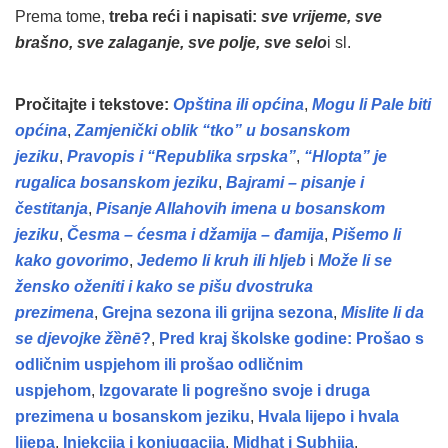
Prema tome,
treba reći i napisati:
sve vrijeme, sve
brašno, sve zalaganje, sve polje, sve selo
i sl.
Pročitajte i tekstove:
Opština ili općina
,
Mogu li Pale biti
općina
,
Zamjenički oblik “tko” u bosanskom
jeziku
,
Pravopis i “Republika srpska”
,
“Hlopta” je
rugalica bosanskom jeziku
,
Bajrami – pisanje i
čestitanja
,
Pisanje Allahovih imena u bosanskom
jeziku
,
Česma – ćesma i džamija – đamija
,
Pišemo li
kako govorimo
,
Jedemo li kruh ili hljeb
i
Može li se
žensko oženiti i kako se pišu dvostruka
prezimena
,
Grejna sezona ili grijna sezona
,
Mislite li da
se djevojke žȅnē
?
,
Pred kraj školske godine: Prošao s
odličnim uspjehom ili prošao odličnim
uspjehom
,
Izgovarate li pogrešno svoje i druga
prezimena u bosanskom jeziku
,
Hvala lijepo i hvala
lijepa
,
Injekcija i konjugacija
,
Midhat i Subhija
.