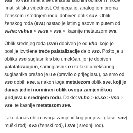
vas
. To
vas
smatra se danas arhaičnim oblikom i može
imati stilsku vrijednost. Od njega je, analogijom prema
ženskom i srednjem rodu, dobiven oblik
sav
.
Oblik
ženskog roda (
sva
) nastao je istim glasovnim putem od
v
ьha
:
v
ьh
ьa
>
v
ьsa
>
vsa
>
kasnije metatezom
sva
.
Oblik srednjeg roda (
sve
) dobiven je od
vho
, koje je
poslije izvršene
treće palatalizacije
dalo
vso
. Pošto je u
obliku
vso
suglasnik
s
bio umekšan, jer je dobiven
palatalizacijom
, samoglasnik
o
iza tako umekšanog
suglasnika prešao je u
e
(pravilo o prijeglasu), pa smo od
vso
dobili
vse
, a nakon toga
metatezom
oblik
sve
,
koji je
danas jedini normirani oblik ovoga zamjeničkog
pridjeva u srednjem rodu.
Dakle:
v
ьho
>
v
ьso
>
vso
>
vse
te kasnije
metatezom
sve
.
Tako danas oblici ovoga zamjeničkog pridjeva glase:
sav
(
muški rod),
sva
(ženski rod), i
sve
( srednji rod).