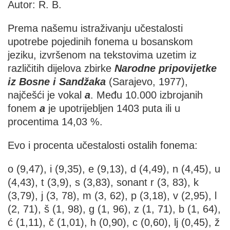
Autor: R. B.
Prema našemu istraživanju učestalosti
upotrebe pojedinih fonema u bosanskom
jeziku, izvršenom na tekstovima uzetim iz
različitih dijelova zbirke
Narodne pripovijetke
iz Bosne i Sandžaka
(Sarajevo, 1977),
najčešći je vokal
a
. Među 10.000 izbrojanih
fonem
a
je upotrijebljen 1403 puta ili u
procentima 14,03 %.
Evo i procenta učestalosti ostalih fonema:
o (9,47), i (9,35), e (9,13), d (4,49), n (4,45), u
(4,43), t (3,9), s (3,83), sonant r (3, 83), k
(3,79), j (3, 78), m (3, 62), p (3,18), v (2,95), l
(2, 71), š (1, 98), g (1, 96), z (1, 71), b (1, 64),
ć (1,11), č (1,01), h (0,90), c (0,60), lj (0,45), ž