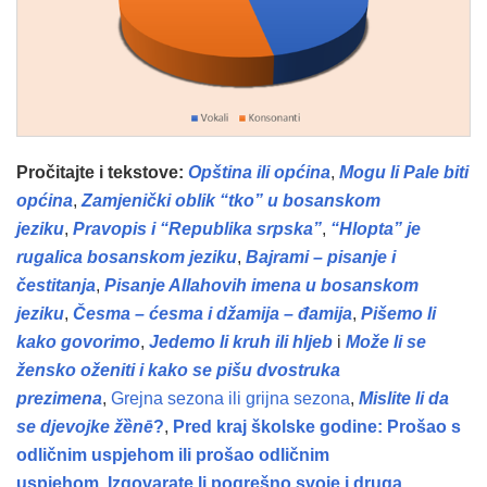
Pročitajte i tekstove:
Opština ili općina
,
Mogu li Pale biti
općina
,
Zamjenički oblik “tko” u bosanskom
jeziku
,
Pravopis i “Republika srpska”
,
“Hlopta” je
rugalica bosanskom jeziku
,
Bajrami – pisanje i
čestitanja
,
Pisanje Allahovih imena u bosanskom
jeziku
,
Česma – ćesma i džamija – đamija
,
Pišemo li
kako govorimo
,
Jedemo li kruh ili hljeb
i
Može li se
žensko oženiti i kako se pišu dvostruka
prezimena
,
Grejna sezona ili grijna sezona
,
Mislite li da
se djevojke žȅnē
?
,
Pred kraj školske godine: Prošao s
odličnim uspjehom ili prošao odličnim
uspjehom
,
Izgovarate li pogrešno svoje i druga