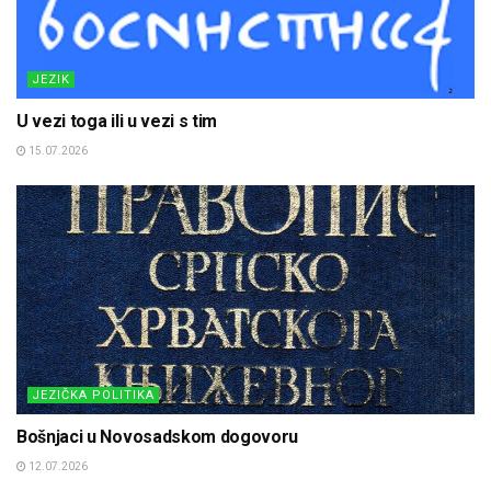
JEZIK
U vezi toga ili u vezi s tim
15.07.2026
JEZIČKA POLITIKA
Bošnjaci u Novosadskom dogovoru
12.07.2026