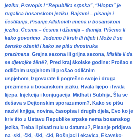
jeziku
,
Pravopis i “Republika srpska”
,
“Hlopta” je
rugalica bosanskom jeziku
,
Bajrami – pisanje i
čestitanja
,
Pisanje Allahovih imena u bosanskom
jeziku
,
Česma – ćesma i džamija – đamija
,
Pišemo li
kako govorimo
,
Jedemo li kruh ili hljeb
i
Može li se
žensko oženiti i kako se pišu dvostruka
prezimena
,
Grejna sezona ili grijna sezona
,
Mislite li da
se djevojke žȅnē
?
,
Pred kraj školske godine: Prošao s
odličnim uspjehom ili prošao odličnim
uspjehom
,
Izgovarate li pogrešno svoje i druga
prezimena u bosanskom jeziku
,
Hvala lijepo i hvala
lijepa
,
Injekcija i konjugacija
,
Midhat i Subhija
,
Šta se
dešava s Dejtonskim sporazumom?
,
Kako se pišu
nazivi knjiga, novina, časopisa i drugih djela
,
Evo ko je
kriv što u Ustavu Republike srpske nema bosanskog
jezika
,
Treba li pisati nulu u datumu?
,
Pisanje pridjeva
na -ski, -čki, -ški, -ćki
,
Bošnjaci i ekavica
,
Ekavsko-